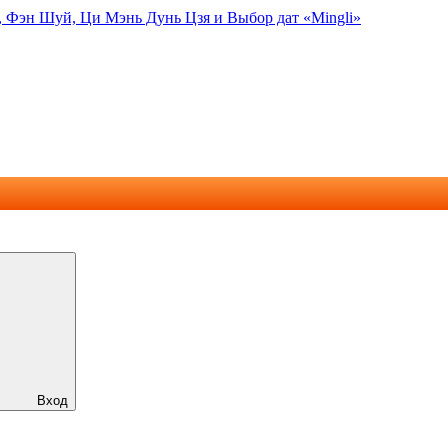
, Фэн Шуй, Ци Мэнь Дунь Цзя и Выбор дат «Mingli»
Вход