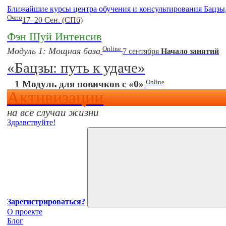
Ближайшие курсы центра обучения и консультирования Бацзы
Очно
17–20 Сен. (СПб)
Фэн Шуй Интенсив
Online
Модуль 1: Мощная база
7 сентября
Начало занятий
«Бацзы: путь к удаче»
Online
1 Модуль для новичков с «0»
Активизации
на все случаи жизни
Здравствуйте!
Зарегистрироваться?
О проекте
Блог