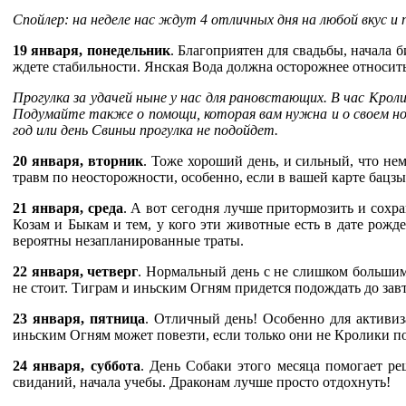
Спойлер: на неделе нас ждут 4 отличных дня на любой вкус и 
19 января, понедельник
. Благоприятен для свадьбы, начала 
ждете стабильности. Янская Вода должна осторожнее относить
Прогулка за удачей ныне у нас для рановстающих. В час Крол
Подумайте также о помощи, которая вам нужна и о своем но
год или день Свиньи прогулка не подойдет.
20 января, вторник
. Тоже хороший день, и сильный, что нем
травм по неосторожности, особенно, если в вашей карте бацз
21 января, среда
. А вот сегодня лучше притормозить и сохр
Козам и Быкам и тем, у кого эти животные есть в дате рожд
вероятны незапланированные траты.
22 января, четверг
. Нормальный день с не слишком большим 
не стоит. Тиграм и иньским Огням придется подождать до зав
23 января, пятница
. Отличный день! Особенно для активиз
иньским Огням может повезти, если только они не Кролики по
24 января, суббота
. День Собаки этого месяца помогает ре
свиданий, начала учебы. Драконам лучше просто отдохнуть!