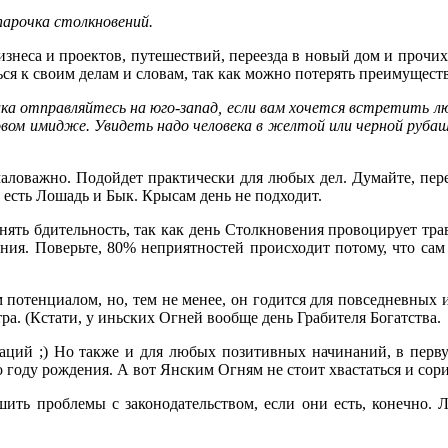
парочка столкновений.
бизнеса и проектов, путешествий, переезда в новый дом и прочи
ся к своим делам и словам, так как можно потерять преимущест
ика отправляйтесь на юго-запад, если вам хочется встретить 
вом имидже. Увидеть надо человека в желтой или черной руб
аловажно. Подойдет практически для любых дел. Думайте, перед 
ы есть Лошадь и Бык. Крысам день не подходит.
анять бдительность, так как день Столкновения провоцирует тр
ения. Поверьте, 80% неприятностей происходит потому, что сам
потенциалом, но, тем не менее, он годится для повседневных 
тра. (Кстати, у иньских Огней вообще день Грабителя Богатства
аций ;) Но также и для любых позитивных начинаний, в перву
 году рождения. А вот Янским Огням не стоит хвастаться и сори
шить проблемы с законодательством, если они есть, конечно.