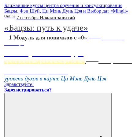
Ближайшие курсы центра обучения и консультирования
Бацзы, Фэн Шуй, Ци Мэнь Дунь Цзя и Выбор дат «Mingli»
Online
7 сентября
Начало занятий
«Бацзы: путь к удаче»
Online
1 Модуль для новичков с «0»
Начало:
23
Сентября
Фэн Шуй онлайн-курс
Online
пространство, работающее на вас
16 августа 11:00
Тонкие настройки
уровень духов в карте Ци Мэнь Дунь Цзя
Здравствуйте!
Зарегистрироваться?