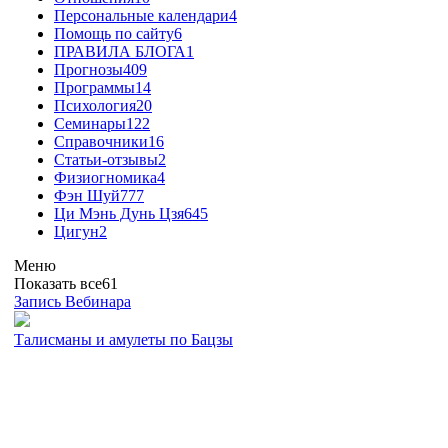
Персональные календари
4
Помощь по сайту
6
ПРАВИЛА БЛОГА
1
Прогнозы
409
Программы
14
Психология
20
Семинары
122
Справочники
16
Статьи-отзывы
2
Физиогномика
4
Фэн Шуй
777
Ци Мэнь Дунь Цзя
645
Цигун
2
Меню
Показать все
61
Запись Вебинара
Талисманы и амулеты по Бацзы