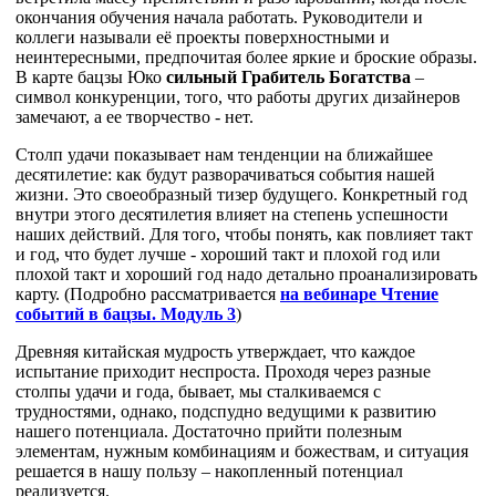
окончания обучения начала работать. Руководители и
коллеги называли её проекты поверхностными и
неинтересными, предпочитая более яркие и броские образы.
В карте бацзы Юко
сильный Грабитель Богатства
–
символ конкуренции, того, что работы других дизайнеров
замечают, а ее творчество - нет.
Столп удачи показывает нам тенденции на ближайшее
десятилетие: как будут разворачиваться события нашей
жизни. Это своеобразный тизер будущего. Конкретный год
внутри этого десятилетия влияет на степень успешности
наших действий. Для того, чтобы понять, как повлияет такт
и год, что будет лучше - хороший такт и плохой год или
плохой такт и хороший год надо детально проанализировать
карту. (Подробно рассматривается
на вебинаре
Чтение
событий в бацзы. Модуль 3
)
Древняя китайская мудрость утверждает, что каждое
испытание приходит неспроста. Проходя через разные
столпы удачи и года, бывает, мы сталкиваемся с
трудностями, однако, подспудно ведущими к развитию
нашего потенциала. Достаточно прийти полезным
элементам, нужным комбинациям и божествам, и ситуация
решается в нашу пользу – накопленный потенциал
реализуется.