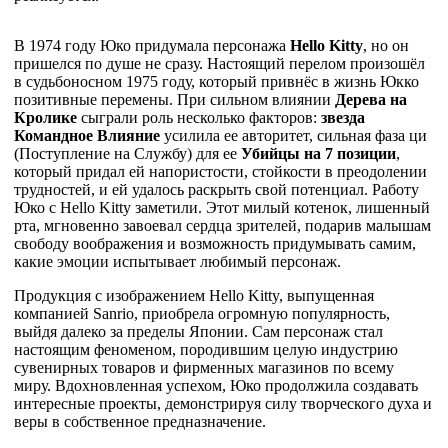
В 1974 году Юко придумала персонажа
Hello Kitty
, но он
пришелся по душе не сразу. Настоящий перелом произошёл
в судьбоносном 1975 году, который привнёс в жизнь Юкко
позитивные перемены. При сильном влиянии
Дерева на
Кролике
сыграли роль несколько факторов:
звезда
Командное Влияние
усилила ее авторитет, сильная фаза ци
(Поступление на Службу) для ее
Убийцы на 7 позиции
,
который придал ей напористости, стойкости в преодолении
трудностей, и ей удалось раскрыть свой потенциал. Работу
Юко с Hello Kitty заметили. Этот милый котенок, лишенный
рта, мгновенно завоевал сердца зрителей, подарив малышам
свободу воображения и возможность придумывать самим,
какие эмоции испытывает любимый персонаж.
Продукция с изображением Hello Kitty, выпущенная
компанией
Sanrio
, приобрела огромную популярность,
выйдя далеко за пределы Японии. Сам персонаж стал
настоящим феноменом, породившим целую индустрию
сувенирных товаров и фирменных магазинов по всему
миру. Вдохновленная успехом, Юко продолжила создавать
интересные проекты, демонстрируя силу творческого духа и
веры в собственное предназначение.