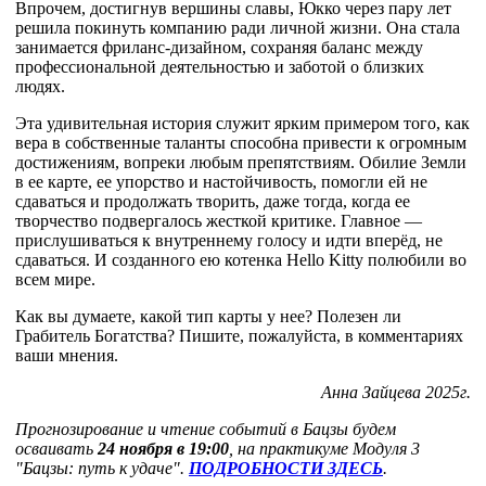
Впрочем, достигнув вершины славы, Юкко через пару лет
решила покинуть компанию ради личной жизни. Она стала
занимается фриланс-дизайном, сохраняя баланс между
профессиональной деятельностью и заботой о близких
людях.
Эта удивительная история служит ярким примером того, как
вера в собственные таланты способна привести к огромным
достижениям, вопреки любым препятствиям. Обилие Земли
в ее карте, ее упорство и настойчивость, помогли ей не
сдаваться и продолжать творить, даже тогда, когда ее
творчество подвергалось жесткой критике. Главное —
прислушиваться к внутреннему голосу и идти вперёд, не
сдаваться. И созданного ею котенка Hello Kitty полюбили во
всем мире.
Как вы думаете, какой тип карты у нее?
Полезен ли
Грабитель Богатства? Пишите, пожалуйста, в комментариях
ваши мнения.
Анна Зайцева 2025г.
Прогнозирование и чтение событий в Бацзы будем
осваивать
24 ноября в 19:00
, на практикуме Модуля 3
"Бацзы: путь к удаче".
ПОДРОБНОСТИ ЗДЕСЬ
.