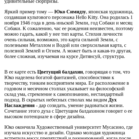
удивительные сюрпризы.
Яркий пример тому —
Юко Симидзу
, японская художница,
создавшая культового персонажа Hello Kitty. Она родилась 1
ноября 1946 года в день иньской Земли, год Собаки и месяц
Собаки. К сожалению, час ее рождения неизвестен, поэтому
можно гадать, какой у нее тип карты. Стихия личности
очень сильная, возможно, это карта сильной Земли, с
полезными Металлом и Водой или сверхсильная карта, с
полезной Землей и Огнем. А может быть и какая-то другая,
более сложная, изучаемая на курсе Дитянсуй, структура.
В ее карте есть
Цветущий балдахин
, говорящая о
том, что
Юко наделена богатой фантазией, способностями к
творчеству, тонким восприятием мира. Ее расположение в
годовом и месячном столпах указывает на философский
склад ума, стремление к самопознанию, нестандартный
подход.
В скрытых небесных стволах мы видим
Дух
Наслаждения
- дар созидать, умение радоваться жизни.
Сочетание этого духа с Цветущим балдахином говорит о ее
высоком потенциале в сфере дизайна.
Юко окончила
Художественный
университет Мусасино, где
изучала искусство и дизайн. Однако молодая художница
встретила массу препятствий и разочарований, когда после