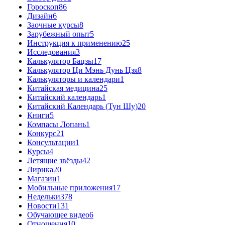
Гороскоп
86
Дизайн
6
Заочные курсы
8
Зарубежный опыт
5
Инструкция к применению
25
Исследования
3
Калькулятор Бацзы
17
Калькулятор Ци Мэнь Дунь Цзя
8
Калькуляторы и календари
1
Китайская медицина
25
Китайский календарь
1
Китайский Календарь (Тун Шу)
20
Книги
5
Компасы Лопань
1
Конкурс
21
Консультации
1
Курсы
4
Летящие звёзды
42
Лирика
20
Магазин
1
Мобильные приложения
17
Недельки
378
Новости
131
Обучающее видео
6
Отношения
10