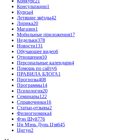
Конкурс
21
Консультации
1
Курсы
4
Летящие звёзды
42
Лирика
20
Магазин
1
Мобильные приложения
17
Недельки
378
Новости
131
Обучающее видео
6
Отношения
10
Персональные календари
4
Помощь по сайту
6
ПРАВИЛА БЛОГА
1
Прогнозы
408
Программы
14
Психология
20
Семинары
122
Справочники
16
Статьи-отзывы
2
Физиогномика
4
Фэн Шуй
776
Ци Мэнь Дунь Цзя
645
Цигун
2