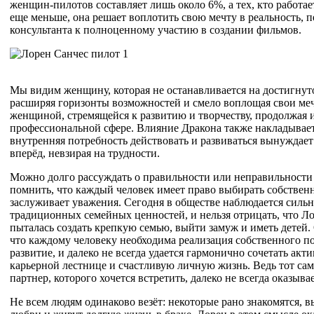
женщин-пилотов составляет лишь около 6%, а тех, кто работа
еще меньше, она решает воплотить свою мечту в реальность, п
консультанта к полноценному участию в создании фильмов.
Мы видим женщину, которая не останавливается на достигнут
расширяя горизонты возможностей и смело воплощая свои меч
женщиной, стремящейся к развитию и творчеству, продолжая 
профессиональной сфере. Влияние Дракона также накладывает
внутренняя потребность действовать и развиваться вынуждает
вперёд, невзирая на трудности.
Можно долго рассуждать о правильности или неправильности
помнить, что каждый человек имеет право выбирать собственн
заслуживает уважения. Сегодня в обществе наблюдается сильн
традиционных семейных ценностей, и нельзя отрицать, что Л
пыталась создать крепкую семью, выйти замуж и иметь детей. 
что каждому человеку необходима реализация собственного п
развитие, и далеко не всегда удается гармонично сочетать ак
карьерной лестнице и счастливую личную жизнь. Ведь тот с
партнер, которого хочется встретить, далеко не всегда оказыва
Не всем людям одинаково везёт: некоторые рано знакомятся, в