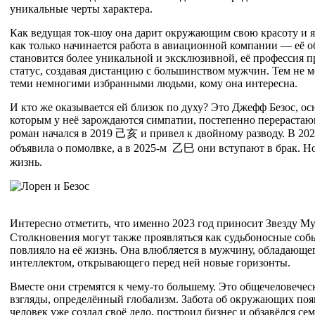
уникальные черты характера.
Как ведущая ток-шоу она дарит окружающим свою красоту и я
как только начинается работа в авиационной компании — её о
становится более уникальной и эксклюзивной, её профессия 
статус, создавая дистанцию с большинством мужчин. Тем не ме
теми немногими избранными людьми, кому она интересна.
И кто же оказывается ей близок по духу? Это Джефф Безос, ос
которым у неё зарождаются симпатии, постепенно перерастаю
роман начался в 2019
己
亥
и привел к двойному разводу. В 20
объявила о помолвке, а в 2025-м
乙
巳
они вступают в брак. Н
жизнь.
Интересно отметить, что именно 2023 год приносит Звезду 
Столкновения могут также проявляться как судьбоносные собы
повлияло на её жизнь. Она влюбляется в мужчину, обладающег
интеллектом, открывающего перед ней новые горизонты.
Вместе они стремятся к чему-то большему. Это общечеловечес
взгляды, определённый глобализм. Забота об окружающих появ
человек уже создал своё дело, построил бизнес и обзавёлся сем