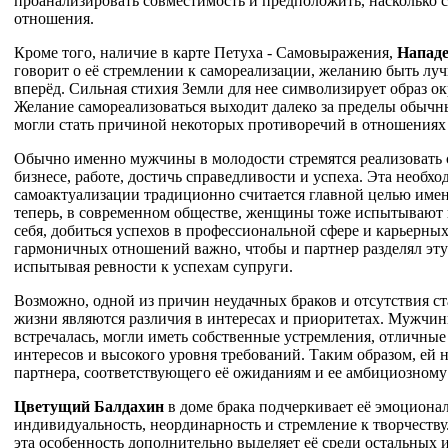
проанализировать совместимость и предположить, насколько 
отношения.
Кроме того, наличие в карте Петуха - Самовыражения,
Нападе
говорит о её стремлении к самореализации, желанию быть луч
вперёд. Сильная стихия Земли для нее символизирует образ 
Желание самореализоваться выходит далеко за пределы обычны
могли стать причиной некоторых противоречий в отношениях
Обычно именно мужчины в молодости стремятся реализовать с
бизнесе, работе, достичь справедливости и успеха. Эта необхо
самоактуализации традиционно считается главной целью име
теперь, в современном обществе, женщины тоже испытывают 
себя, добиться успехов в профессиональной сфере и карьерны
гармоничных отношений важно, чтобы и партнер разделял эт
испытывая ревности к успехам супруги.
Возможно, одной из причин неудачных браков и отсутствия с
жизни являются различия в интересах и приоритетах. Мужчин
встречалась, могли иметь собственные устремления, отличные
интересов и высокого уровня требований. Таким образом, ей 
партнера, соответствующего её ожиданиям и ее амбициозному 
Цветущий Балдахин
в доме брака подчеркивает её эмоционал
индивидуальность, неординарность и стремление к творчеству
эта особенность дополнительно выделяет её среди остальных 