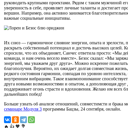
руководить крупными проектами. Рядом с таким мужчиной его
уверенность в себе, проявляет личные таланты и достигает п
вершин. Например, она активно занимается благотворительно
важные социальные инициативы.
Их союз — гармоничное слияние энергии, опыта и зрелости,
раскрыть собственный потенциал и достичь высоких целей. К
спросили, что их объединяет, Санчес ответила просто: «Мы д
команда, и нам очень весело вместе». Безос сказал: «Мы заряж
энергией, мы уважаем друг друга». Можно искренне пожелать 
благополучия. Вероятно, их ожидает долгая совместная жизнь,
редкого состояния гармонии, совпадая по уровню интеллекта,
внутренним вибрациям. Такое взаимопонимание способствуе
друга новыми возможностями и опытом, а дополняющая друг 
поддерживает огонь страсти и вдохновения. Желаю им всех бла
дальнейших побед!
Больше узнать об анализе отношений, совместимсти и брака 
семинаре Модуля 3
программы Бацзы, 24 сентября, онлайн.
🔥
👍
🧡
💐