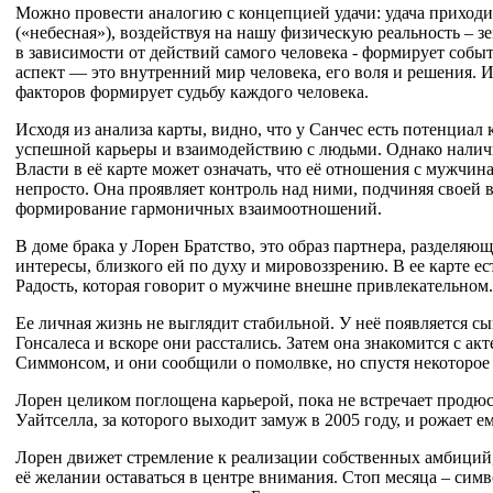
Можно провести аналогию с концепцией удачи: удача приходи
(«небесная»), воздействуя на нашу физическую реальность – з
в зависимости от действий самого человека - формирует соб
аспект — это внутренний мир человека, его воля и решения. 
факторов формирует судьбу каждого человека.
Исходя из анализа карты, видно, что у Санчес есть потенциал
успешной карьеры и взаимодействию с людьми. Однако налич
Власти в её карте может означать, что её отношения с мужчи
непросто. Она проявляет контроль над ними, подчиняя своей в
формирование гармоничных взаимоотношений.
В доме брака у Лорен Братство, это образ партнера, разделяющ
интересы, близкого ей по духу и мировоззрению. В ее карте ес
Радость, которая говорит о мужчине внешне привлекательном.
Ее личная жизнь не выглядит стабильной. У неё появляется с
Гонсалеса и вскоре они расстались. Затем она знакомится с ак
Симмонсом, и они сообщили о помолвке, но спустя некоторое 
Лорен целиком поглощена карьерой, пока не встречает продю
Уайтселла, за которого выходит замуж в 2005 году, и рожает е
Лорен движет стремление к реализации собственных амбиций, 
её желании оставаться в центре внимания. Стоп месяца – сим