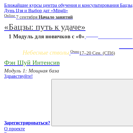
Ближайшие курсы центра обучения и консультирования Бацз
Дунь Цзя и Выбор дат «Mingli»
Online
7 сентября
Начало занятий
«Бацзы: путь к удаче»
Заочно
1 Модуль для новичков с «0»
НОВЫЙ online-к
Жиз
Небесные стволы
Очно
17–20 Сен. (СПб)
Фэн Шуй Интенсив
Модуль 1: Мощная база
Здравствуйте!
Зарегистрироваться?
О проекте