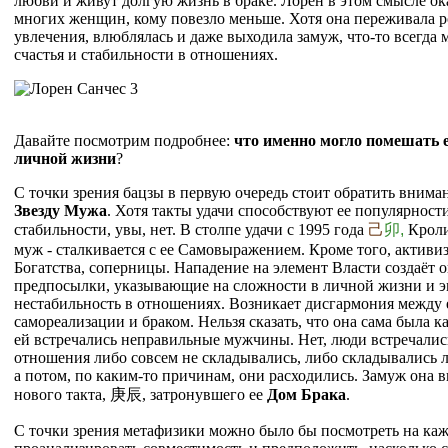
любви и живут долгую жизнь в браке. Лорен в этом смысле ока
многих женщин, кому повезло меньше. Хотя она переживала 
увлечения, влюблялась и даже выходила замуж, что-то всегд
счастья и стабильности в отношениях.
Давайте посмотрим подробнее:
что именно могло помешать е
личной жизни
?
С точки зрения бацзы в первую очередь стоит обратить внима
Звезду Мужа
. Хотя такты удачи способствуют ее популярност
стабильности, увы, нет. В столпе удачи с 1995
года
己
卯,
Кроли
муж - сталкивается с ее Самовыражением. Кроме того, активи
Богатства, соперницы. Нападение на элемент Власти создаёт 
предпосылки, указывающие на сложности в личной жизни и 
нестабильность в отношениях. Возникает дисгармония между
самореализации и браком. Нельзя сказать, что она сама была ка
ей встречались неправильные мужчины. Нет, люди встречалис
отношения либо совсем не складывались, либо складывались л
а потом, по каким-то причинам, они расходились. Замуж она 
нового такта,
庚
辰
, затронувшего ее
Дом Брака
.
С точки зрения метафизики можно было бы посмотреть на каж