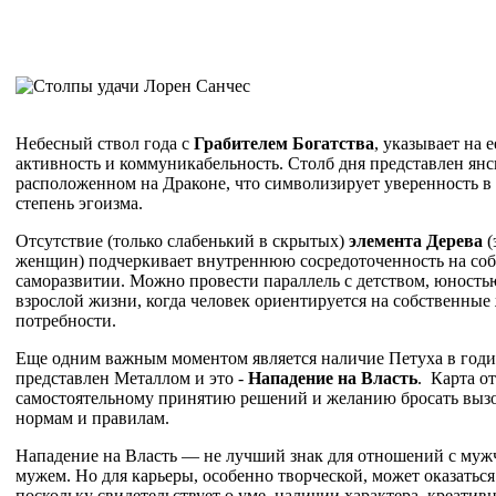
Небесный ствол года с
Грабителем Богатства
, указывает на 
активность и коммуникабельность. Столб дня представлен ян
расположенном на Драконе, что символизирует уверенность в
степень эгоизма.
Отсутствие (только слабенький в скрытых)
элемента Дерева
(
женщин) подчеркивает внутреннюю сосредоточенность на соб
саморазвитии. Можно провести параллель с детством, юность
взрослой жизни, когда человек ориентируется на собственные
потребности.
Еще одним важным моментом является наличие Петуха в годи
представлен Металлом и это -
Нападение на Власть
. Карта о
самостоятельному принятию решений и желанию бросать выз
нормам и правилам.
Нападение на Власть — не лучший знак для отношений с муж
мужем. Но для карьеры, особенно творческой, может оказаться
поскольку свидетельствует о уме, наличии характера, креатив