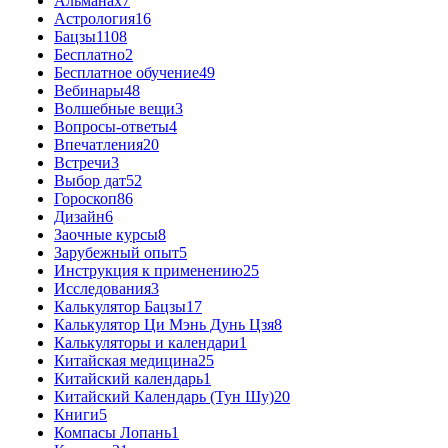
Альманах
7
Астрология
16
Бацзы
1108
Бесплатно
2
Бесплатное обучение
49
Вебинары
48
Волшебные вещи
3
Вопросы-ответы
4
Впечатления
20
Встречи
3
Выбор дат
52
Гороскоп
86
Дизайн
6
Заочные курсы
8
Зарубежный опыт
5
Инструкция к применению
25
Исследования
3
Калькулятор Бацзы
17
Калькулятор Ци Мэнь Дунь Цзя
8
Калькуляторы и календари
1
Китайская медицина
25
Китайский календарь
1
Китайский Календарь (Тун Шу)
20
Книги
5
Компасы Лопань
1