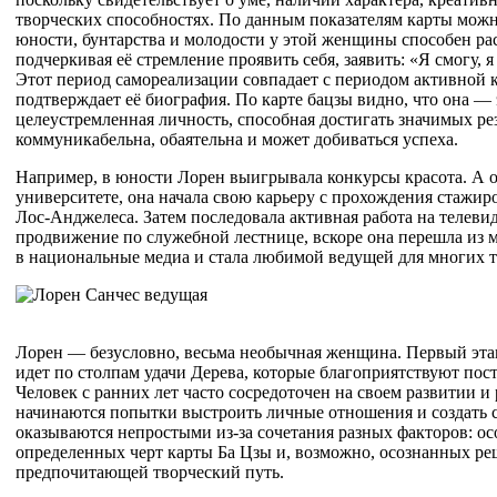
творческих способностях. По данным показателям карты можно
юности, бунтарства и молодости у этой женщины способен рас
подчеркивая её стремление проявить себя, заявить: «Я смогу, я
Этот период самореализации совпадает с периодом активной к
подтверждает её биография. По карте бацзы видно, что она —
целеустремленная личность, способная достигать значимых ре
коммуникабельна, обаятельна и может добиваться успеха.
Например, в юности Лорен выигрывала конкурсы красота. А о
университете, она начала свою карьеру с прохождения стажир
Лос-Анджелеса. Затем последовала активная работа на телеви
продвижение по служебной лестнице, вскоре она перешла из 
в национальные медиа и стала любимой ведущей для многих т
Лорен — безусловно, весьма необычная женщина. Первый эта
идет по столпам удачи Дерева, которые благоприятствуют пос
Человек с ранних лет часто сосредоточен на своем развитии и 
начинаются попытки выстроить личные отношения и создать 
оказываются непростыми из-за сочетания разных факторов: ос
определенных черт карты Ба Цзы и, возможно, осознанных ре
предпочитающей творческий путь.