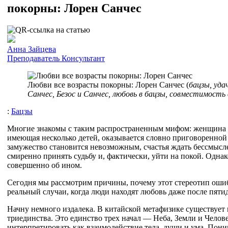
покорны: Лорен Санчес
Анна Зайцева
Преподаватель
Консультант
Любви все возрасты покорны: Лорен Санчес (
бацзы, удач
Санчес, Безос и Санчес, любовь в бацзы, совместимость 
:
Бацзы
Многие знакомы с таким распространенным мифом: женщина п
имеющая несколько детей, оказывается словно приговоренной 
замужество становится невозможным, счастья ждать бессмысл
смиренно принять судьбу и, фактически, уйти на покой. Однак
совершенно об ином.
Сегодня мы рассмотрим причины, почему этот стереотип оши
реальный случаи, когда люди находят любовь даже после пятид
Начну немного издалека. В китайской метафизике существует
триединства. Это единство трех начал — Неба, Земли и Челов
интерпретировать как взаимодействие тела, души и ума. По