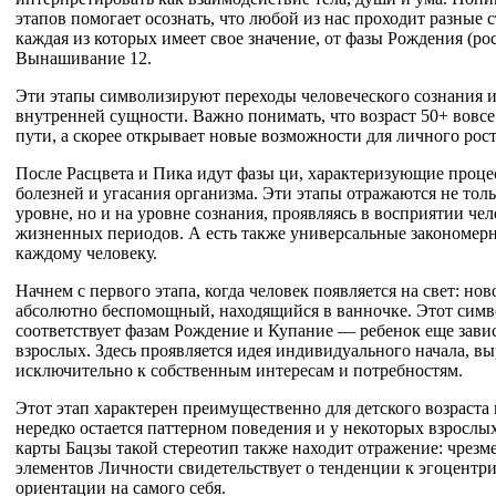
этапов помогает осознать, что любой из нас проходит разные с
каждая из которых имеет свое значение, от фазы Рождения (рос
Вынашивание 12.
Эти этапы символизируют переходы человеческого сознания 
внутренней сущности. Важно понимать, что возраст 50+ вовсе 
пути, а скорее открывает новые возможности для личного рос
После Расцвета и Пика идут фазы ци, характеризующие проце
болезней и угасания организма. Эти этапы отражаются не тол
уровне, но и на уровне сознания, проявляясь в восприятии ч
жизненных периодов. А есть также универсальные закономер
каждому человеку.
Начнем с первого этапа, когда человек появляется на свет: 
абсолютно беспомощный, находящийся в ванночке. Этот симв
соответствует фазам Рождение и Купание — ребенок еще зави
взрослых. Здесь проявляется идея индивидуального начала, 
исключительно к собственным интересам и потребностям.
Этот этап характерен преимущественно для детского возраста 
нередко остается паттерном поведения и у некоторых взрослых
карты Бацзы такой стереотип также находит отражение: чрезм
элементов Личности свидетельствует о тенденции к эгоцентриз
ориентации на самого себя.