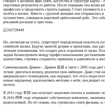
говорит о желании ярко сиять. Богатство в структуре карты – 
ощутимые результаты от работы. После перерыва она вновь ре
профессии и продолжить строить карьеру. Стоит упомянуть и
полёта в космос. Вместе с группой женщин она отправилась в
путешествие, совершила короткий орбитальный рейс. Это соб
рекламой роскоши и престижа.
Но, несмотря на успех, существует определенная опасность п
семейной жизни. Будучи занятой делами и проектами, она уде
личным отношениям, что создает риск отдаления от мужа. Поэ
задача балансировать между профессиональными достижения
ценностями, стремясь сохранить гармонию и равновесие в жи
Самонаказание Дракон – Дракон
辰
辰
в такте с 2005 года дает
лучше, двигаться вперед, реализуя свои амбиции. Даже став н
американского телевидения, она ощущает, что этого недостат
новые ощущения, вдохновляясь мечтами о небе, она решает о
пилота.
В 2011 году
辛
卯
она получает лицензию пилота и начинает ле
В 2016
丙
申
году открывает собственную компанию, занимаю
видеосъемкой. По её словам, она стремилась снять фильмы, и, 