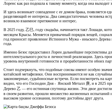
Лоренс как раз подошла к такому моменту, когда она выходит з
И здесь возникает совпадение с ее домом брака, появляется 
разделяющий ее интересы. Два самодостаточных человека встр
возникло взаимное притяжение и интерес.
В 2025 году,
乙
巳
, году свадьбы, начинается такт Лошади, кот
месяцем Крысы. Меняется привычный порядок вещей, социал
год приносит проявление Истинного Мужа - иньского Дерева 
года.
Именно Безос предоставил Лорен дальнейшие перспективы дл
интеллектуального роста и личностной реализации. Здесь про
уровень внутренней готовности и проработанности обоих пар
Стоит подчеркнуть, что подобные союзы имеют особую значим
китайской метафизики. Они воспринимаются не как случайные
закономерные, судьбоносные встречи. Если посмотреть на карт
видно, что его Господин Дня - Янский Металл
庚
, и в 2025 п
Дерево
乙
— его истинная спутница жизни. Эти двое достигл
в своем развитии, прошли множество жизненных испытаний и
высоком уровне осознания, поэтому достойны друг друга.