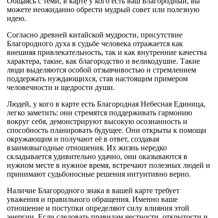
Общаясь с теми, в карте у кого есть ваш Благородный, вы
можете неожиданно обрести мудрый совет или полезную
идею.
Согласно древней китайской мудрости, присутствие
Благородного духа в судьбе человека отражается как
внешняя привлекательность, так и как внутренние качества
характера, такие, как благородство и великодушие. Такие
люди выделяются особой отзывчивостью и стремлением
поддержать нуждающихся, став настоящим примером
человечности и щедрости души.
Людей, у кого в карте есть Благородная Небесная Единица,
легко заметить: они стремятся поддерживать гармонию
вокруг себя, демонстрируют высокую осознанность и
способность планировать будущее. Они открыты к помощи
окружающим и получают её в ответ, создавая
взаимовыгодные отношения. Их жизнь нередко
складывается удивительно удачно, они оказываются в
нужном месте в нужное время, встречают полезных людей и
принимают судьбоносные решения интуитивно верно.
Наличие Благородного знака в вашей карте требует
уважения и правильного обращения. Именно ваше
отношение и поступки определяют силу влияния этой
энергии. Если следовать правилам честности, открытости и