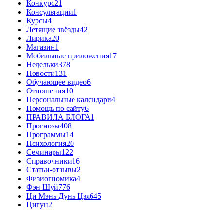
Конкурс
21
Консультации
1
Курсы
4
Летящие звёзды
42
Лирика
20
Магазин
1
Мобильные приложения
17
Недельки
378
Новости
131
Обучающее видео
6
Отношения
10
Персональные календари
4
Помощь по сайту
6
ПРАВИЛА БЛОГА
1
Прогнозы
408
Программы
14
Психология
20
Семинары
122
Справочники
16
Статьи-отзывы
2
Физиогномика
4
Фэн Шуй
776
Ци Мэнь Дунь Цзя
645
Цигун
2