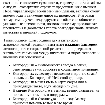
связанное с понятием гуманности, справедливости и заботы
о людях. Этот архетип отражает представления о высшем
Небе, управляющем всеми земными делами, включая смену
времен года и движение мировых процессов. Благодаря
этому символу человеку даруются особые способности и
уникальные возможности, позволяющие ему преодолевать
препятствия и добиваться успеха благодаря своим личным
качествам и внешней поддержке.
Таким образом, Благородный дух в китайской
астрологической традиции выступает
важным фактором
личного роста и социальной реализации, подчеркивая
значимость гармонии между внутренним миром человека и
внешним благополучием.
Благородный – символическая звезда в бацзы,
отвечающая за ум, здоровье и социальное признание.
Благородных существует несколько видов, но самый
сильный - Благородный Небесной единицы.
Благородный может быть в карте бацзы или в
приходящем такте, году, месяце или дне.
Наличие Благородного в Земных ветвях указывает на
постоянную помощь и поддержку.
Благородный в Столпе удачи или года/месяца
приносит помощь только в это время.