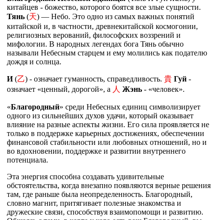
китайцев - божество, которого боятся все злые сущности.
Тянь
(
天
) — Небо. Это одно из самых важных понятий
китайской и, в частности, древнекитайской космогонии,
религиозных верований, философских воззрений и
мифологии. В народных легендах бога Тянь обычно
называли Небесным старцем и ему молились как подателю
дождя и солнца.
И
(
乙
) - означает гуманность, справедливость.
貴
Гуй
-
означает «ценный, дорогой», а
人
Жэнь
- «человек».
«
Благородный
» среди Небесных единиц символизирует
одного из сильнейших духов удачи, который оказывает
влияние на разные аспекты жизни. Его сила проявляется не
только в поддержке карьерных достижениях, обеспечении
финансовой стабильности или любовных отношений, но и
во вдохновении, поддержке и развитии внутреннего
потенциала.
Эта энергия способна создавать удивительные
обстоятельства, когда внезапно появляются верные решения
там, где раньше была неопределенность. Благородный,
словно магнит, притягивает полезные знакомства и
дружеские связи, способствуя взаимопомощи и развитию.