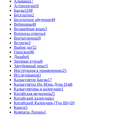
Альманах
7
Астрология
16
Бацзы
1108
Бесплатно
2
Бесплатное обучение
49
Вебинары
48
Волшебные вещи
3
Вопросы-ответы
4
Впечатления
20
Встречи
3
Выбор дат
52
Гороскоп
86
Дизайн
6
Заочные курсы
8
Зарубежный опыт
5
Инструкция к применению
25
Исследования
3
Калькулятор Бацзы
17
Калькулятор Ци Мэнь Дунь Цзя
8
Калькуляторы и календари
1
Китайская медицина
25
Китайский календарь
1
Китайский Календарь (Тун Шу)
20
Книги
5
Компасы Лопань
1