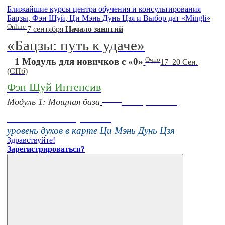
Ближайшие курсы центра обучения и консультирования
Бацзы, Фэн Шуй, Ци Мэнь Дунь Цзя и Выбор дат «Mingli»
Online
7 сентября
Начало занятий
«Бацзы: путь к удаче»
Очно
1 Модуль для новичков с «0»
17–20 Сен.
(СПб)
Фэн Шуй Интенсив
Online
Модуль 1: Мощная база
16 августа 11:00
Тонкие настройки
уровень духов в карте Ци Мэнь Дунь Цзя
Здравствуйте!
Зарегистрироваться?