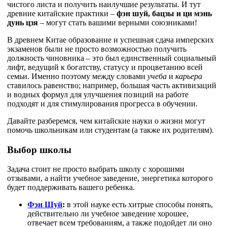
чистого листа и получить наилучшие результаты. И тут
древние китайские практики –
фэн шуй, бацзы и ци мэнь
дунь цзя
– могут стать вашими верными союзниками!
В древнем Китае образование и успешная сдача имперских
экзаменов были не просто возможностью получить
должность чиновника – это был единственный социальный
лифт, ведущий к богатству, статусу и процветанию всей
семьи. Именно поэтому между словами
учеба
и
карьера
ставилось равенство; например, большая час
ть активизаций
и водных формул для улучшения позиций на работе
подходят и для стимулирования прогресса в обучении.
Давайте разберемся, чем китайские науки о жизни могут
помочь школьникам или студентам (а также их родителям).
Выбор школы
Задача стоит не просто выбрать школу с хорошими
отзывами, а найти учебное заведение, энергетика которого
будет поддерживать вашего ребенка.
Фэн Шуй
:
в этой науке есть хитрые способы понять,
действительно ли учебное заведение хорошее,
отвечает всем требованиям, а также подойдет ли оно