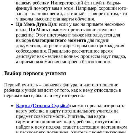
вашему ребенку. Императорский фэн шуй и бацзы-
фэншуй помогут вам в этом. Например, хороший юго-
запад – на повышении, активный – говорит о том, что
у школы высокие стандарты обучения.
Ци Мэнь Дунь Цзя:
если у вас на примете несколько
школ,
Ци Мэнь
поможет принять окончательное
решение. Этот инструмент также используется для
выбора
благоприятного момента
для подачи
документов, встречи с директором или прохождения
собеседования. Правильно рассчитанное время
действует как «зеленая волна»: процессы идут гладко,
а приемная комиссия настроена благосклонно.
Выбор первого учителя
Первый учитель – ключевая фигура, и часто отношение
ребенка к учебе зависит от того, как к нему относились в
первом классе, было ли ему интересно.
Бацзы (Столпы Судьбы)
:
можно проанализировать
карту ребенка и карту потенциального учителя
на
предмет совместимости. Учитель, чья карта
гармонично дополняет карту ребенка, интуитивно
найдет к нему подход, станет настоящим наставником
и раскроет его потенциал. Учитель с конфликтующей