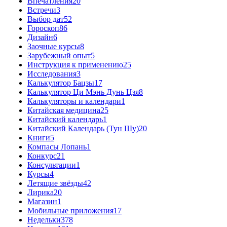
Впечатления
20
Встречи
3
Выбор дат
52
Гороскоп
86
Дизайн
6
Заочные курсы
8
Зарубежный опыт
5
Инструкция к применению
25
Исследования
3
Калькулятор Бацзы
17
Калькулятор Ци Мэнь Дунь Цзя
8
Калькуляторы и календари
1
Китайская медицина
25
Китайский календарь
1
Китайский Календарь (Тун Шу)
20
Книги
5
Компасы Лопань
1
Конкурс
21
Консультации
1
Курсы
4
Летящие звёзды
42
Лирика
20
Магазин
1
Мобильные приложения
17
Недельки
378