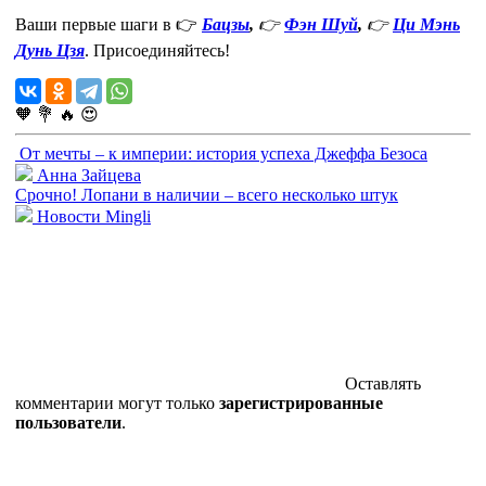
Ваши первые шаги в 👉
Бацзы
,
👉
Фэн Шуй
,
👉
Ци Мэнь
Дунь Цзя
. Присоединяйтесь!
🧡
💐
🔥
😍
От мечты – к империи: история успеха Джеффа Безоса
Анна Зайцева
Срочно! Лопани в наличии – всего несколько штук
Новости Mingli
Оставлять
комментарии могут только
зарегистрированные
пользователи
.