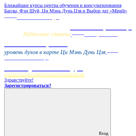
Ближайшие курсы центра обучения и консультирования
Бацзы, Фэн Шуй, Ци Мэнь Дунь Цзя и Выбор дат «Mingli»
Заочно
НОВЫЙ online-курс
Жизнь по фазам Ци
Небесные стволы
Online
16 августа 11:00
Тонкие настройки
Online
уровень духов в карте Ци Мэнь Дунь Цзя
Начало:
23 Сентября
Фэн Шуй онлайн-курс
пространство, работающее на вас
Здравствуйте!
Зарегистрироваться?
Вход