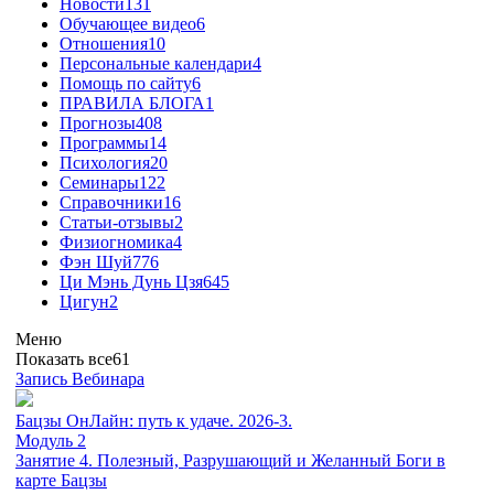
Новости
131
Обучающее видео
6
Отношения
10
Персональные календари
4
Помощь по сайту
6
ПРАВИЛА БЛОГА
1
Прогнозы
408
Программы
14
Психология
20
Семинары
122
Справочники
16
Статьи-отзывы
2
Физиогномика
4
Фэн Шуй
776
Ци Мэнь Дунь Цзя
645
Цигун
2
Меню
Показать все
61
Запись Вебинара
Бацзы ОнЛайн: путь к удаче. 2026-3.
Модуль 2
Занятие 4. Полезный, Разрушающий и Желанный Боги в
карте Бацзы