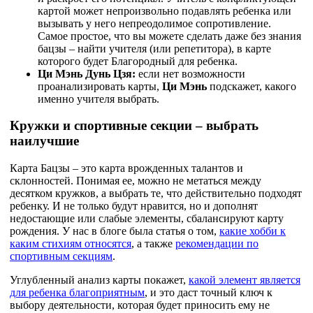
картой может непроизвольно подавлять ребенка или
вызывать у него непреодолимое сопротивление.
Самое простое, что вы можете сделать даже без знания
бацзы – найти учителя (или репетитора), в карте
которого будет Благородный для ребенка.
Ци Мэнь Дунь Цзя:
если нет возможности
проанализировать карты,
Ци Мэнь
подскажет, какого
именно учителя выбрать.
Кружки и спортивные секции – выбрать
наилучшие
Карта Бацзы – это карта врожденных талантов и
склонностей. Понимая ее, можно не метаться между
десятком кружков, а выбрать те, что действительно подходят
ребенку. И не только будут нравится, но и дополнят
недостающие или слабые элементы, сбалансируют карту
рождения. У нас в блоге была
статья
о том,
какие хобби к
каким стихиям относятся
, а также
рекомендации по
спортивным секциям
.
Углубленный анализ карты покажет,
какой элемент является
для ребенка благоприятным
, и это даст точный ключ к
выбору деятельности, которая будет приносить ему не