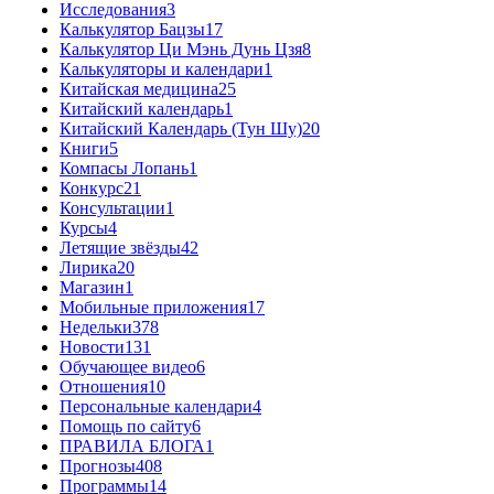
Исследования
3
Калькулятор Бацзы
17
Калькулятор Ци Мэнь Дунь Цзя
8
Калькуляторы и календари
1
Китайская медицина
25
Китайский календарь
1
Китайский Календарь (Тун Шу)
20
Книги
5
Компасы Лопань
1
Конкурс
21
Консультации
1
Курсы
4
Летящие звёзды
42
Лирика
20
Магазин
1
Мобильные приложения
17
Недельки
378
Новости
131
Обучающее видео
6
Отношения
10
Персональные календари
4
Помощь по сайту
6
ПРАВИЛА БЛОГА
1
Прогнозы
408
Программы
14