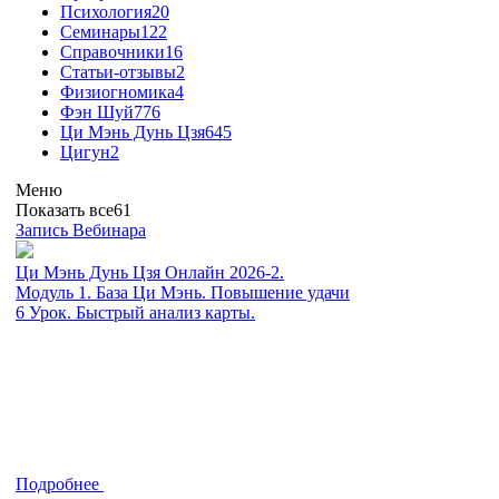
Психология
20
Семинары
122
Справочники
16
Статьи-отзывы
2
Физиогномика
4
Фэн Шуй
776
Ци Мэнь Дунь Цзя
645
Цигун
2
Меню
Показать все
61
Запись Вебинара
Ци Мэнь Дунь Цзя Онлайн 2026-2.
Модуль 1. База Ци Мэнь. Повышение удачи
6 Урок. Быстрый анализ карты.
Подробнее