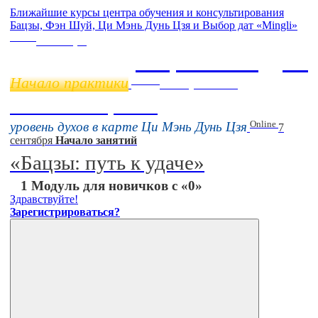
Ближайшие курсы центра обучения и консультирования
Бацзы, Фэн Шуй, Ци Мэнь Дунь Цзя и Выбор дат «Mingli»
Online
11 ноября
Бацзы 2 Модуль
Начало практики
Online
16 августа 11:00
Тонкие настройки
Online
уровень духов в карте Ци Мэнь Дунь Цзя
7
сентября
Начало занятий
«Бацзы: путь к удаче»
1 Модуль для новичков с «0»
Здравствуйте!
Зарегистрироваться?