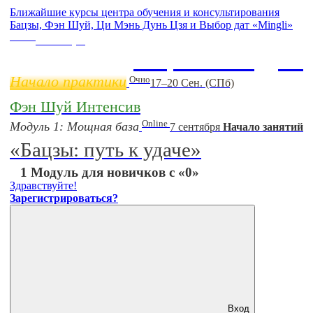
Ближайшие курсы центра обучения и консультирования
Бацзы, Фэн Шуй, Ци Мэнь Дунь Цзя и Выбор дат «Mingli»
Online
11 ноября
Бацзы 2 Модуль
Начало практики
Очно
17–20 Сен. (СПб)
Фэн Шуй Интенсив
Online
Модуль 1: Мощная база
7 сентября
Начало занятий
«Бацзы: путь к удаче»
1 Модуль для новичков с «0»
Здравствуйте!
Зарегистрироваться?
Вход