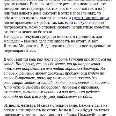
для их начала. Если вы затеваете ремонт в неположенном
звездами месте (северо-восток, восток, юго-восток и юг),
или тыл вашего дома смотрит в этих направлениях, то
обязательно нужно подстраховаться и
сделать активизации
после проведенных работ, так как если плохую энергию
потревожить, можно спровоцировать неприятные события,
от потери денег до болезни.
Не годится текущая среда, по понятным причинам, для
Лошадей – важные дела планировать не стоит. А вот
Янским Металлам и Воде нужно поберечь свое здоровье: не
перенапрягайтесь.
В час Петуха (как раз после работы) стоит прогуляться на
запад. Во-первых, если вы болеете, то ци направления
поможет поправиться или найти хорошего доктора. Во-
вторых, решение любых сложных проблем вам будет по
плечу. В-третьих, прогулку можно использовать для
реализации любых желаний, особенно связанных с деньгами.
Что нужно увидеть по дороге? Человека с тростью,
охотника, кого-то с животным или несущего ребенка.
Лошади по дню или году, увы, отдыхают сегодня.
31 июля, четверг.
И снова столкновение. Важные дела на
сегодня планировать не стоит. Козы и Быки будут пытаться
преодолеть негативные эмоции и обиды. Пожалуйста, не