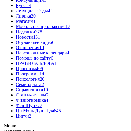
Консультации
1
Курсы
4
Летящие звёзды
42
Лирика
20
Магазин
1
Мобильные приложения
17
Недельки
378
Новости
131
Обучающее видео
6
Отношения
10
Персональные календари
4
Помощь по сайту
6
ПРАВИЛА БЛОГА
1
Прогнозы
409
Программы
14
Психология
20
Семинары
122
Справочники
16
Статьи-отзывы
2
Физиогномика
4
Фэн Шуй
777
Ци Мэнь Дунь Цзя
645
Цигун
2
Меню