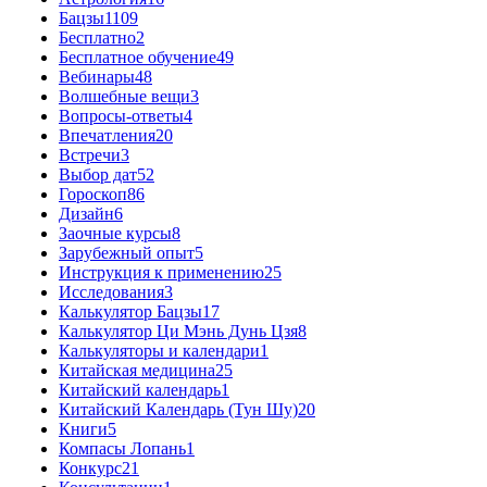
Бацзы
1109
Бесплатно
2
Бесплатное обучение
49
Вебинары
48
Волшебные вещи
3
Вопросы-ответы
4
Впечатления
20
Встречи
3
Выбор дат
52
Гороскоп
86
Дизайн
6
Заочные курсы
8
Зарубежный опыт
5
Инструкция к применению
25
Исследования
3
Калькулятор Бацзы
17
Калькулятор Ци Мэнь Дунь Цзя
8
Калькуляторы и календари
1
Китайская медицина
25
Китайский календарь
1
Китайский Календарь (Тун Шу)
20
Книги
5
Компасы Лопань
1
Конкурс
21