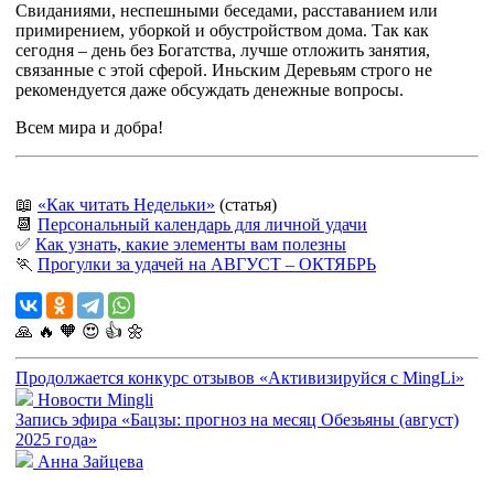
Свиданиями, неспешными беседами, расставанием или
примирением, уборкой и обустройством дома. Так как
сегодня – день без Богатства, лучше отложить занятия,
связанные с этой сферой. Иньским Деревьям строго не
рекомендуется даже обсуждать денежные вопросы.
Всем мира и добра!
📖
«Как читать Недельки»
(статья)
📆
Персональный календарь для личной удачи
✅
Как узнать, какие элементы вам полезны
🏃
Прогулки за удачей на АВГУСТ – ОКТЯБРЬ
🙏
🔥
🧡
😍
👍
🌼
Продолжается конкурс отзывов «Активизируйся с MingLi»
Новости Mingli
Запись эфира «Бацзы: прогноз на месяц Обезьяны (август)
2025 года»
Анна Зайцева