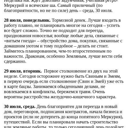
Неделька нас ждет довольно задумчивая, учитывая ретро-
Меркурий и всяческие ша. Самый приличный (по
благоприятности, но не по силе) день – среда, 30 июля.
28 июля, понедельник.
Тормозной денек. Лучше входить в
работу плавно, не планировать многое на сегодня – успеть
все будет сложно. Точно не подходит для переезда,
празднования новоселья; вообще любые дела, связанные с
«витьем гнезда» – обустройство дома, покупки, связанные с
домашним уютом и тому подобное – делать не стоит.
Займитесь планированием, чем-то второстепенным по
важности. Драконам, особенно Земляным, лучше вести себя
сдержанно.
29 июля, вторник.
Первое столкновение из двух на этой
неделе. Сегодня осторожнее нужно быть Свиньям и Змеям,
в первую очередь если столкновение (Свин и Змей) уже есть
в карте бацзы. Занимаемся обыденными делами, не
вовлекаемся в конфликты, бережемся травм. Очень
вероятны расстройства желудочно-кишечного характера.
30 июля, среда.
День благоприятен для переезда в новый
дом, переговоров, подписания контрактов, начала бизнеса и
проектов (если не дотерпеть до конца попятного Меркурия),
путешествий. Если вы планировали начать строительство
или земляные работы, то только сегодняшний день подойдет