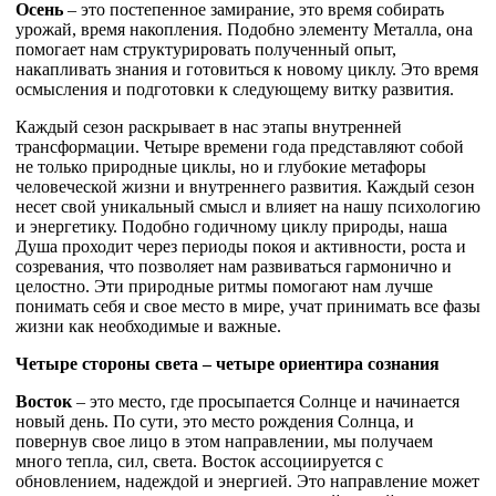
Осень
– это постепенное замирание, это время собирать
урожай, время накопления. Подобно элементу Металла, она
помогает нам структурировать полученный опыт,
накапливать знания и готовиться к новому циклу. Это время
осмысления и подготовки к следующему витку развития.
Каждый сезон раскрывает в нас этапы внутренней
трансформации. Четыре времени года представляют собой
не только природные циклы, но и глубокие метафоры
человеческой жизни и внутреннего развития. Каждый сезон
несет свой уникальный смысл и влияет на нашу психологию
и энергетику. Подобно годичному циклу природы, наша
Душа проходит через периоды покоя и активности, роста и
созревания, что позволяет нам развиваться гармонично и
целостно. Эти природные ритмы помогают нам лучше
понимать себя и свое место в мире, учат принимать все фазы
жизни как необходимые и важные.
Четыре стороны света – четыре ориентира сознания
Восток
– это место, где просыпается Солнце и начинается
новый день. По сути, это место рождения Солнца, и
повернув свое лицо в этом направлении, мы получаем
много тепла, сил, света. Восток ассоциируется с
обновлением, надеждой и энергией. Это направление может