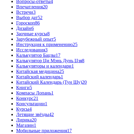
Вопросы-ответы
4
Впечатления
20
Встречи
3
Выбор дат
52
Гороскоп
86
Дизайн
6
Заочные курсы
8
Зарубежный опыт
5
Инструкция к применению
25
Исследования
3
Калькулятор Бацзы
17
Калькулятор Ци Мэнь Дунь Цзя
8
Калькуляторы и календари
1
Китайская медицина
25
Китайский календарь
1
Китайский Календарь (Тун Шу)
20
Книги
5
Компасы Лопань
1
Конкурс
21
Консультации
1
Курсы
4
Летящие звёзды
42
Лирика
20
Магазин
1
Мобильные приложения
17