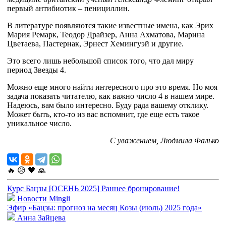
первый антибиотик – пенициллин.
В литературе появляются такие известные имена, как Эрих
Мария Ремарк, Теодор Драйзер, Анна Ахматова, Марина
Цветаева, Пастернак, Эрнест Хемингуэй и другие.
Это всего лишь небольшой список того, что дал миру
период Звезды 4.
Можно еще много найти интересного про это время. Но моя
задача показать читателю, как важно число 4 в нашем мире.
Надеюсь, вам было интересно. Буду рада вашему отклику.
Может быть, кто-то из вас вспомнит, где еще есть такое
уникальное число.
С уважением, Людмила Фалько
🔥
😥
🧡
🙏
Курс Бацзы [ОСЕНЬ 2025] Раннее бронирование!
Новости Mingli
Эфир «Бацзы: прогноз на месяц Козы (июль) 2025 года»
Анна Зайцева