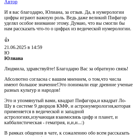
Автор
И я вас благодарю, Юлиана, за отзыв. Да, в нумерологии
цифры играют важную роль. Ведь даже великий Пифагор
уделял особое внимание этому. Думаю, что вы смогли бы
нам рассказать что-то о цифрах из ведической нумерологии.
👍
21.06.2025 в 14:59
Ю
Юлиана
Людмила, здравствуйте! Благодарю Вас за обратную связь!
Абсолютно согласна с вашим мнением, о том,что числа
имеют большое значение!Это понимали еще древние ученые
разных культур и народов!
Это и упомянутый вами, квадрат Пифагора,и квадрат Ло-
Шу в системе 9 дворцов КМФ, и астронумерология,которая
применяется в ведической и западной
астрологиях,изучающая взаимосвязь цифр и планет, и
каббалистическая - гематрия, и,и,и...:)
В рамках общения в чате, к сожалению обо всем рассказать