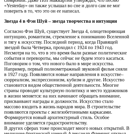
симфонии. Даже Пол Маккартни утверждал, что песню
«Yesterday» он также услышал во сне и долго сам не мог
поверить в то, что это он ее написал.
Звезда 4 в Фэн Шуй – звезда творчества и интуиции
Согласно Фэн Шуй, существует Звезда 4, олицетворяющая
интуицию, романтизм, стремление к пониманию Вселенной
и тягу к искусству. Последний период, когда Правящей
звездой была Четверка, проходил с 1924 по 1943 год.
Несмотря на то, что в это время были разные политические
события и перевороты, мы сейчас не будем этого касаться.
Поговорим о том, что нового было в мире искусства.
Например, первый полнометражный звуковой фильм сняли
в 1927 году. Появляются новые направления в искусстве–
сюрреализм, экспрессионизм, кубизм и другие. Искусство
становится видом общественной деятельности. Многие
страны проводят культурную политику и место художников
в жизни меняется: на них начинают обращать внимание,
присваивают награды и должности. Искусство стало
массово входить в жизнь народов мира. В строительстве
появляются проекты с железобетонными каркасами.
Формируется новый архитектурный стиль. Особое
внимание уделяется градостроительству.
В других сферах тоже происходит много новых открытий. В
медицине британский ученый Александр Флеминг открыл