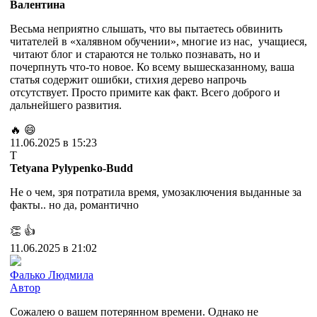
Валентина
Весьма неприятно слышать, что вы пытаетесь обвинить
читателей в «халявном обучении», многие из нас, учащиеся,
читают блог и стараются не только познавать, но и
почерпнуть что-то новое. Ко всему вышесказанному, ваша
статья содержит ошибки, стихия дерево напрочь
отсутствует. Просто примите как факт. Всего доброго и
дальнейшего развития.
🔥
😄
11.06.2025 в 15:23
T
Tetyana Pylypenko-Budd
Не о чем, зря потратила время, умозаключения выданные за
факты.. но да, романтично
👏
👍
11.06.2025 в 21:02
Фалько Людмила
Автор
Сожалею о вашем потерянном времени. Однако не