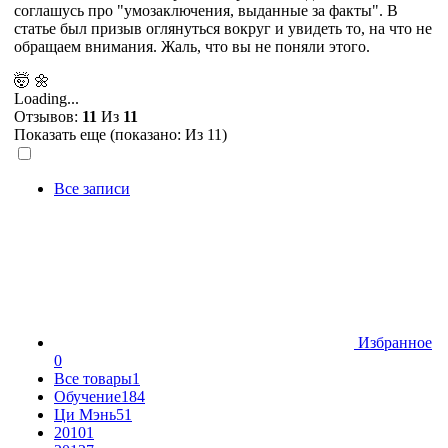
соглашусь про "умозаключения, выданные за факты". В
статье был призыв оглянуться вокруг и увидеть то, на что не
обращаем внимания. Жаль, что вы не поняли этого.
🤯
🌼
Loading...
Отзывов:
11
Из
11
Показать еще (показано:
Из 11)
Все записи
Избранное
0
Все товары
1
Обучение
184
Ци Мэнь
51
2010
1