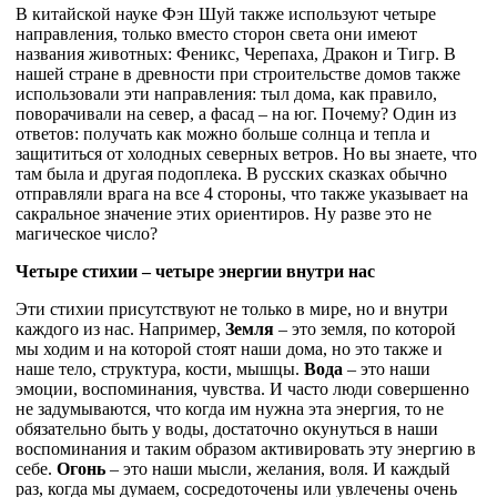
В китайской науке Фэн Шуй также используют четыре
направления, только вместо сторон света они имеют
названия животных: Феникс, Черепаха, Дракон и Тигр. В
нашей стране в древности при строительстве домов также
использовали эти направления: тыл дома, как правило,
поворачивали на север, а фасад – на юг. Почему? Один из
ответов: получать как можно больше солнца и тепла и
защититься от холодных северных ветров. Но вы знаете, что
там была и другая подоплека. В русских сказках обычно
отправляли врага на все 4 стороны, что также указывает на
сакральное значение этих ориентиров. Ну разве это не
магическое число?
Четыре стихии – четыре энергии внутри нас
Эти стихии присутствуют не только в мире, но и внутри
каждого из нас. Например,
Земля
– это земля, по которой
мы ходим и на которой стоят наши дома, но это также и
наше тело, структура, кости, мышцы.
Вода
– это наши
эмоции, воспоминания, чувства. И часто люди совершенно
не задумываются, что когда им нужна эта энергия, то не
обязательно быть у воды, достаточно окунуться в наши
воспоминания и таким образом активировать эту энергию в
себе.
Огонь
– это наши мысли, желания, воля. И каждый
раз, когда мы думаем, сосредоточены или увлечены очень