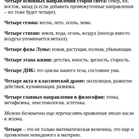
Четыре основных направления сторон света:
север, юг,
восток, запад (а если добавить промежуточные направления
– их тоже будет четыре).
Четыре сезона:
весна, лето, осень, зима.
Четыре стихии:
земля, вода, огонь, воздух (иногда вместо
воздуха упоминается металл).
Четыре фазы Луны:
новая, растущая, полная, убывающая.
Четыре этапа жизни:
детство, юность, зрелость, старость.
Четыре ДНК:
это циклы нашего тела, состояние ума.
Четыре акта в классической драме:
экспозиция, развитие
действия, кульминация, развязка.
Четыре главных направления в философии:
этика,
метафизика, эпистемология, эстетика.
Можно бесконечно еще перечислять проявления этого числа
в жизни.
Четыре
– это не только математическая величина, это еще и
проявление невидимого в материю.