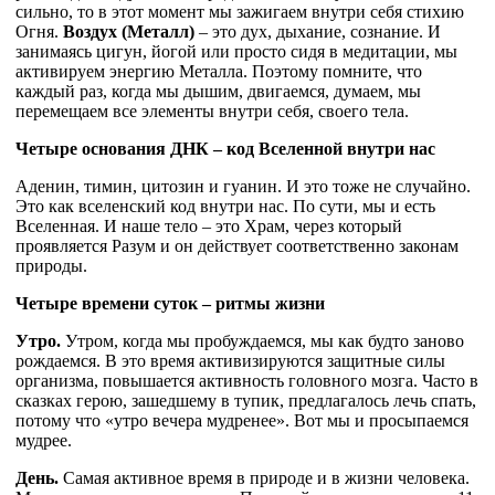
сильно, то в этот момент мы зажигаем внутри себя стихию
Огня.
Воздух (Металл)
– это дух, дыхание, сознание. И
занимаясь цигун, йогой или просто сидя в медитации, мы
активируем энергию Металла. Поэтому помните, что
каждый раз, когда мы дышим, двигаемся, думаем, мы
перемещаем все элементы внутри себя, своего тела.
Четыре основания ДНК – код Вселенной внутри нас
Аденин, тимин, цитозин и гуанин. И это тоже не случайно.
Это как вселенский код внутри нас. По сути, мы и есть
Вселенная. И наше тело – это Храм, через который
проявляется Разум и он действует соответственно законам
природы.
Четыре времени суток – ритмы жизни
Утро.
Утром, когда мы пробуждаемся, мы как будто заново
рождаемся. В это время активизируются защитные силы
организма, повышается активность головного мозга. Часто в
сказках герою, зашедшему в тупик, предлагалось лечь спать,
потому что «утро вечера мудренее». Вот мы и просыпаемся
мудрее.
День.
Самая активное время в природе и в жизни человека.