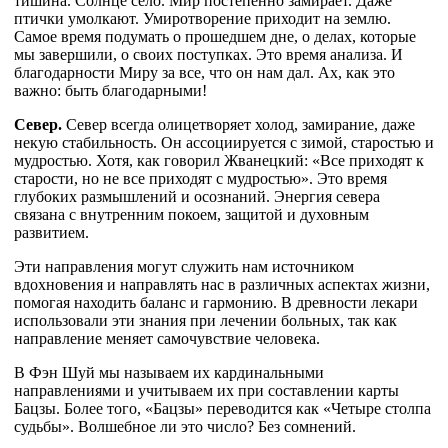
тишина. Солнце село. Мир постепенно замирает. Даже
птички умолкают. Умиротворение приходит на землю.
Самое время подумать о прошедшем дне, о делах, которые
мы завершили, о своих поступках. Это время анализа. И
благодарности Миру за все, что он нам дал. Ах, как это
важно: быть благодарными!
Север.
Север всегда олицетворяет холод, замирание, даже
некую стабильность. Он ассоциируется с зимой, старостью и
мудростью. Хотя, как говорил Жванецкий: «Все приходят к
старости, но не все приходят с мудростью». Это время
глубоких размышлений и осознаний. Энергия севера
связана с внутренним покоем, защитой и духовным
развитием.
Эти направления могут служить нам источником
вдохновения и направлять нас в различных аспектах жизни,
помогая находить баланс и гармонию. В древности лекари
использовали эти знания при лечении больных, так как
направление меняет самочувствие человека.
В Фэн Шуй мы называем их кардинальными
направлениями и учитываем их при составлении карты
Бацзы. Более того, «Бацзы» переводится как «Четыре столпа
судьбы». Волшебное ли это число? Без сомнений.