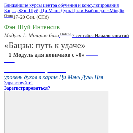
Ближайшие курсы центра обучения и консультирования
Бацзы, Фэн Шуй, Ци Мэнь Дунь Цзя и Выбор дат «Mingli»
Очно
17–20 Сен. (СПб)
Фэн Шуй Интенсив
Online
Модуль 1: Мощная база
7 сентября
Начало занятий
«Бацзы: путь к удаче»
Online
1 Модуль для новичков с «0»
16 августа
11:00
Тонкие настройки
уровень духов в карте Ци Мэнь Дунь Цзя
Здравствуйте!
Зарегистрироваться?