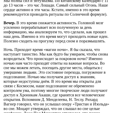
Мы полны сил и энтузиазма. По китайскому календарю с 11
до 13 часов – это час Лошади. Самый сильный Огонь. Наше
сердце активно в эти часы. Кстати, именно в это время
рекомендуется проводить ритуалы по Солнечной формуле).
Вечер.
В это время снижается активность. Головной мозг
усиленно перерабатывает всю полученную за день
информацию, мы анализируем то, что сделали, как прошел
наш день. Именно в это время могут приходить новые идеи.
Полезно сходить на прогулку перед сном и поразмышлять.
Ночь. Приходит время «магии ночи». Я бы сказала, что
наступает таинство. Мы как будто бы умираем, чтобы снова
возродиться. Что происходит за покровом ночи? Именно
ночью нам часто приходят ответы на важные вопросы. Во
сне мы можем летать, посещать другие места, общаться с
умершими людьми. Это состояние перехода, погружение в
подсознание. Ночью мы получаем доступ к знаниям,
которые недоступны днём. В это время мы открыты для
связи с Космосом, наше подсознание не обременено
контролем ума, поэтому многие творческие люди получают
доступ к Хроникам Акаши, где хранятся все человеческие
открытия. Вспомним Д. Менделеева, Н. Теслу. Рихард
Вагнер говорил, что он услышал оперу «Тристан и Изольда»
во сне. Моцарт утверждал, что он слышал во сне целые