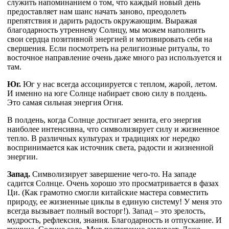
служить напоминанием о том, что каждый новый день
предоставляет нам шанс начать заново, преодолеть
препятствия и дарить радость окружающим. Выражая
благодарность утреннему Солнцу, мы можем наполнить
свои сердца позитивной энергией и мотивировать себя на
свершения. Если посмотреть на религиозные ритуалы, то
восточное направление очень даже много раз используется и
там.
Юг.
Юг у нас всегда ассоциируется с теплом, жарой, летом.
И именно на юге Солнце набирает свою силу в полдень.
Это самая сильная энергия Огня.
В полдень, когда Солнце достигает зенита, его энергия
наиболее интенсивна, что символизирует силу и жизненное
тепло. В различных культурах и традициях юг нередко
воспринимается как источник света, радости и жизненной
энергии.
Запад.
Символизирует завершение чего-то. На западе
садится Солнце. Очень хорошо это просматривается в фазах
Ци. (Как грамотно смогли китайские мастера совместить
природу, ее жизненные циклы в единую систему! У меня это
всегда вызывает полный восторг!). Запад – это зрелость,
мудрость, рефлексия, знания. Благодарность и отпускание. И