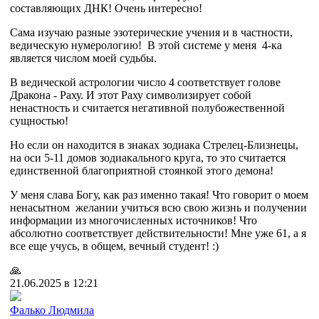
составляющих ДНК! Очень интересно!
Сама изучаю разные эзотерические учения и в частности,
ведическую нумерологию! В этой системе у меня 4-ка
является числом моей судьбы.
В ведической астрологии число 4 соответствует голове
Дракона - Раху. И этот Раху символизирует собой
ненастность и считается негативной полубожественной
сущностью!
Но если он находится в знаках зодиака Стрелец-Близнецы,
на оси 5-11 домов зодиакального круга, то это считается
единственной благоприятной стоянкой этого демона!
У меня слава Богу, как раз именно такая! Что говорит о моем
ненасытном желании учиться всю свою жизнь и получении
информации из многочисленных источников! Что
абсолютно соответствует действительности! Мне уже 61, а я
все еще учусь, в общем, вечный студент! :)
🙏
21.06.2025 в 12:21
Фалько Людмила