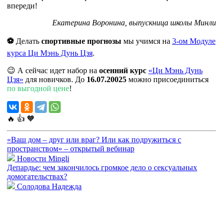
впереди!
Екатерина Воронина, выпускница школы Минли
⚽
Делать
спортивные прогнозы
мы учимся на
3-ом Модуле
курса Ци Мэнь Дунь Цзя
.
😉 А сейчас идет набор на
осенний курс
«Ци Мэнь Дунь
Цзя»
для новичков. До
16.07.20025
можно присоединиться
по выгодной цене
!
🔥
👍
🧡
«Ваш дом – друг или враг? Или как подружиться с
пространством» – открытый вебинар
Новости Mingli
Депардье: чем закончилось громкое дело о сексуальных
домогательствах?
Солодова Надежда