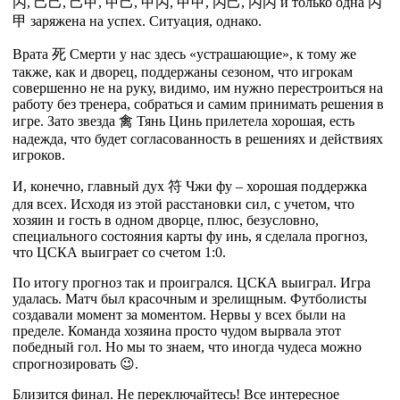
丙
,
己
己
,
己
甲
,
甲
己
,
甲
丙
,
甲
甲
,
丙
己
,
丙
丙
и только одна
丙
甲
заряжена на успех. Ситуация, однако.
Врата
死
Смерти у нас здесь «устрашающие», к тому же
также, как и дворец, поддержаны сезоном, что игрокам
совершенно не на руку, видимо, им нужно перестроиться на
работу без тренера, собраться и самим принимать решения в
игре. Зато звезда
禽
Тянь Цинь прилетела хорошая, есть
надежда, что будет согласованность в решениях и действиях
игроков.
И, конечно, главный дух
符
Чжи фу – хорошая поддержка
для всех. Исходя из этой расстановки сил, с учетом, что
хозяин и гость в одном дворце, плюс, безусловно,
специального состояния карты фу инь, я сделала прогноз,
что ЦСКА выиграет со счетом 1:0.
По итогу прогноз так и проигрался. ЦСКА выиграл. Игра
удалась. Матч был красочным и зрелищным. Футболисты
создавали момент за моментом. Нервы у всех были на
пределе. Команда хозяина просто чудом вырвала этот
победный гол. Но мы то знаем, что иногда чудеса можно
спрогнозировать 😉.
Близится финал. Не переключайтесь! Все интересное