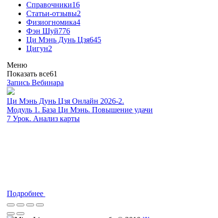
Справочники
16
Статьи-отзывы
2
Физиогномика
4
Фэн Шуй
776
Ци Мэнь Дунь Цзя
645
Цигун
2
Меню
Показать все
61
Запись Вебинара
Ци Мэнь Дунь Цзя Онлайн 2026-2.
Модуль 1. База Ци Мэнь. Повышение удачи
7 Урок. Анализ карты
Подробнее