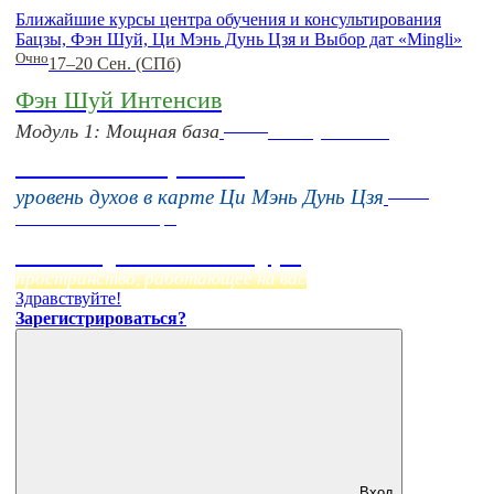
Ближайшие курсы центра обучения и консультирования
Бацзы, Фэн Шуй, Ци Мэнь Дунь Цзя и Выбор дат «Mingli»
Очно
17–20 Сен. (СПб)
Фэн Шуй Интенсив
Online
Модуль 1: Мощная база
16 августа 11:00
Тонкие настройки
Online
уровень духов в карте Ци Мэнь Дунь Цзя
Начало:
23 Сентября
Фэн Шуй онлайн-курс
пространство, работающее на вас
Здравствуйте!
Зарегистрироваться?
Вход