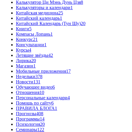
Калькулятор Ци Мэнь Дунь Цзя
8
Калькуляторы и календари
1
Китайская медицина
25
Китайский календарь
1
Китайский Календарь (Тун Шу)
20
Книги
5
Компасы Лопань
1
Конкурс
21
Консультации
1
Курсы
4
Летящие звёзды
42
Лирика
20
Магазин
1
Мобильные приложения
17
Недельки
378
Новости
131
Обучающее видео
6
Отношения
10
Персональные календари
4
Помощь по сайту
6
ПРАВИЛА БЛОГА
1
Прогнозы
408
Программы
14
Психология
20
Семинары
122