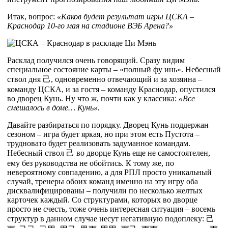
Итак, вопрос:
«Каков будет результат игры ЦСКА –
Краснодар 10-го мая на стадионе ВЭБ Арена?»
Расклад получился очень говорящий. Сразу видим
специальное состояние карты – «полный фу инь». Небесный
ствол дня
己
, одновременно отвечающий и за хозяина –
команду ЦСКА, и за гостя – команду Краснодар, опустился
во дворец Кунь. Ну что ж, почти как у классика:
«Все
смешалось в доме… Кунь».
Давайте разбираться по порядку. Дворец Кунь поддержан
сезоном – игра будет яркая, но при этом есть Пустота –
трудновато будет реализовать задуманное командам.
Небесный ствол
己
во дворце Кунь еще не самостоятелен,
ему без руководства не обойтись. К тому же, по
невероятному совпадению, а для РПЛ просто уникальный
случай, тренеры обоих команд именно на эту игру оба
дисквалифицированы – получили по несколько желтых
карточек каждый. Со структурами, которых во дворце
просто не счесть, тоже очень интересная ситуация – восемь
структур в данном случае несут негативную подоплеку:
己