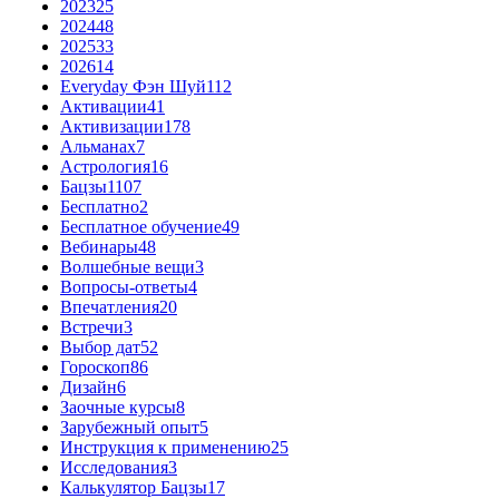
2023
25
2024
48
2025
33
2026
14
Everyday Фэн Шуй
112
Активации
41
Активизации
178
Альманах
7
Астрология
16
Бацзы
1107
Бесплатно
2
Бесплатное обучение
49
Вебинары
48
Волшебные вещи
3
Вопросы-ответы
4
Впечатления
20
Встречи
3
Выбор дат
52
Гороскоп
86
Дизайн
6
Заочные курсы
8
Зарубежный опыт
5
Инструкция к применению
25
Исследования
3
Калькулятор Бацзы
17