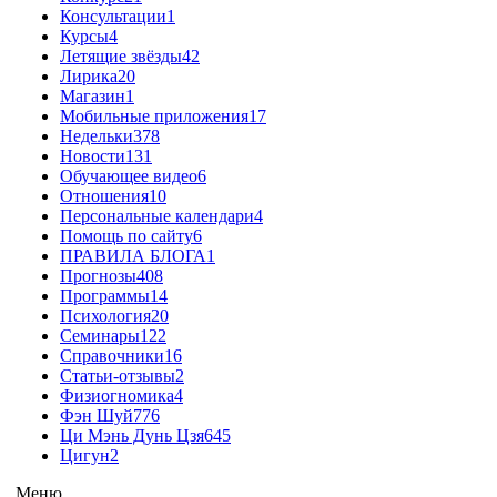
Консультации
1
Курсы
4
Летящие звёзды
42
Лирика
20
Магазин
1
Мобильные приложения
17
Недельки
378
Новости
131
Обучающее видео
6
Отношения
10
Персональные календари
4
Помощь по сайту
6
ПРАВИЛА БЛОГА
1
Прогнозы
408
Программы
14
Психология
20
Семинары
122
Справочники
16
Статьи-отзывы
2
Физиогномика
4
Фэн Шуй
776
Ци Мэнь Дунь Цзя
645
Цигун
2
Меню