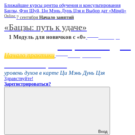
Ближайшие курсы центра обучения и консультирования
Бацзы, Фэн Шуй, Ци Мэнь Дунь Цзя и Выбор дат «Mingli»
Online
7 сентября
Начало занятий
«Бацзы: путь к удаче»
Online
1 Модуль для новичков с «0»
11 ноября
Бацзы 2 Модуль
Начало практики
Online
16 августа 11:00
Тонкие настройки
уровень духов в карте Ци Мэнь Дунь Цзя
Здравствуйте!
Зарегистрироваться?
Вход