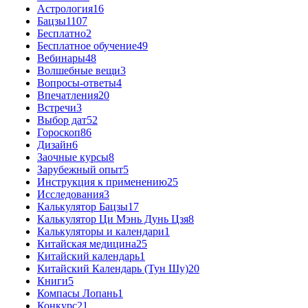
Астрология
16
Бацзы
1107
Бесплатно
2
Бесплатное обучение
49
Вебинары
48
Волшебные вещи
3
Вопросы-ответы
4
Впечатления
20
Встречи
3
Выбор дат
52
Гороскоп
86
Дизайн
6
Заочные курсы
8
Зарубежный опыт
5
Инструкция к применению
25
Исследования
3
Калькулятор Бацзы
17
Калькулятор Ци Мэнь Дунь Цзя
8
Калькуляторы и календари
1
Китайская медицина
25
Китайский календарь
1
Китайский Календарь (Тун Шу)
20
Книги
5
Компасы Лопань
1
Конкурс
21