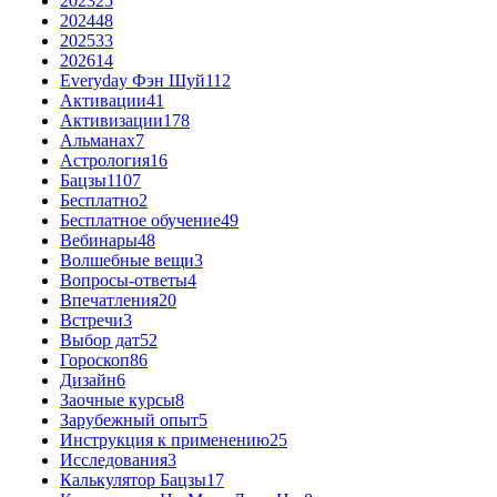
2023
25
2024
48
2025
33
2026
14
Everyday Фэн Шуй
112
Активации
41
Активизации
178
Альманах
7
Астрология
16
Бацзы
1107
Бесплатно
2
Бесплатное обучение
49
Вебинары
48
Волшебные вещи
3
Вопросы-ответы
4
Впечатления
20
Встречи
3
Выбор дат
52
Гороскоп
86
Дизайн
6
Заочные курсы
8
Зарубежный опыт
5
Инструкция к применению
25
Исследования
3
Калькулятор Бацзы
17