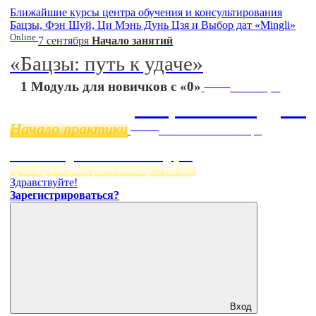
Ближайшие курсы центра обучения и консультирования
Бацзы, Фэн Шуй, Ци Мэнь Дунь Цзя и Выбор дат «Mingli»
Online
7 сентября
Начало занятий
«Бацзы: путь к удаче»
Online
1 Модуль для новичков с «0»
11 ноября
Бацзы 2 Модуль
Начало практики
Online
Начало:
23 Сентября
Фэн Шуй онлайн-курс
пространство, работающее на вас
Здравствуйте!
Зарегистрироваться?
Вход