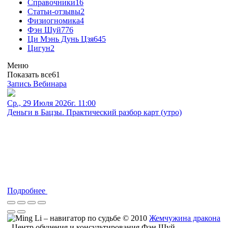
Справочники
16
Статьи-отзывы
2
Физиогномика
4
Фэн Шуй
776
Ци Мэнь Дунь Цзя
645
Цигун
2
Меню
Показать все
61
Запись Вебинара
Ср., 29 Июля 2026г. 11:00
Деньги в Бацзы. Практический разбор карт (утро)
Подробнее
© 2010
Жемчужина дракона
- Центр обучения и консультирования Фэн Шуй