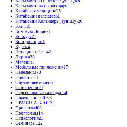
Калькулятор Ци Мэнь Дунь Цзя
8
Калькуляторы и календари
1
Китайская медицина
25
Китайский календарь
1
Китайский Календарь (Тун Шу)
20
Книги
5
Компасы Лопань
1
Конкурс
21
Консультации
1
Курсы
4
Летящие звёзды
42
Лирика
20
Магазин
1
Мобильные приложения
17
Недельки
378
Новости
131
Обучающее видео
6
Отношения
10
Персональные календари
4
Помощь по сайту
6
ПРАВИЛА БЛОГА
1
Прогнозы
408
Программы
14
Психология
20
Семинары
122