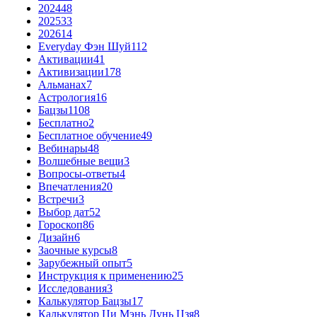
2024
48
2025
33
2026
14
Everyday Фэн Шуй
112
Активации
41
Активизации
178
Альманах
7
Астрология
16
Бацзы
1108
Бесплатно
2
Бесплатное обучение
49
Вебинары
48
Волшебные вещи
3
Вопросы-ответы
4
Впечатления
20
Встречи
3
Выбор дат
52
Гороскоп
86
Дизайн
6
Заочные курсы
8
Зарубежный опыт
5
Инструкция к применению
25
Исследования
3
Калькулятор Бацзы
17
Калькулятор Ци Мэнь Дунь Цзя
8