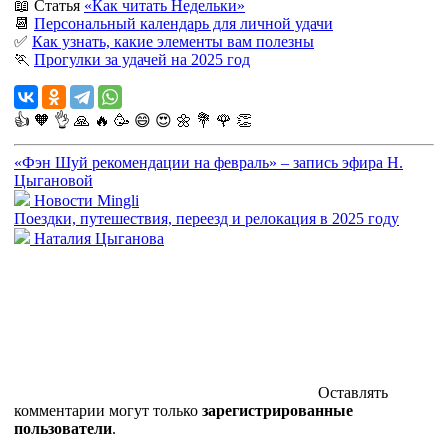
📖 Статья
«Как читать Недельки»
📆
Персональный календарь для личной удачи
✅
Как узнать, какие элементы вам полезны
🏃
Прогулки за удачей на 2025 год
👍
🧡
👌
🙏
🔥
🥳
😄
😍
🌼
💐
🌹
👏
«Фэн Шуй рекомендации на февраль» – запись эфира Н.
Цыгановой
Новости Mingli
Поездки, путешествия, переезд и релокация в 2025 году
Наталия Цыганова
Оставлять
комментарии могут только
зарегистрированные
пользователи
.