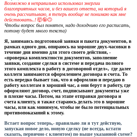
Возможно я неправильно использовал энергии
благоприятных часов, и без вашего ответа, на который я
очень рассчитываю, я теперь вообще не понимаю как мне
действовать..!
🤯🤪🙃
Чтобы вопрос был понятен, надо доходчиво его расписать,
потому будет много текста)
Я, занимаясь подготовкой заявки и пакета документов, в
рамках одного дня, опираюсь на хорошие двух-часовки в
течение дня именно для этого своего действия, -
«проверка комплектности документов, заполнение
заявки, создание сделки в системе и передача полного
этого комплекта в работу в договорной отдел», где далее
коллеги занимаются оформлением договора и счета. То
есть нередко бывает так, что я оформляю и передаю в
работу коллегам в хороший час, а они берут в работу, где
оформляют договор, счет, подписывают документы уже
в плохие часы. Потом, на этапе отправки договора и
счета клиенту, я также стараюсь делать это в хорошие
часы, или как минимум, чтобы не было потенциальных
противопоказаний к этому.
Встает вопрос теперь,- правильно ли я тут действую,
запуская новое дело, новую сделку (не всегда, кстати
сказать, первично с клиентом) по выше указанной схеме?