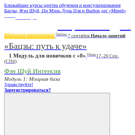
Ближайшие курсы центра обучения и консультирования
Бацзы, Фэн Шуй, Ци Мэнь Дунь Цзя и Выбор дат «Mingli»
Online
11 ноября
Бацзы 2 Модуль
Начало практики
Online
7 сентября
Начало занятий
«Бацзы: путь к удаче»
Очно
1 Модуль для новичков с «0»
17–20 Сен.
(СПб)
Фэн Шуй Интенсив
Модуль 1: Мощная база
Здравствуйте!
Зарегистрироваться?