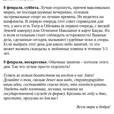
8 февраля, суббота.
Лучше отдохнуть, причем максимально
мирно, не посещая шумные вечеринки, отложив
экстремальные спорт на лучшие времена. Не ведитесь на
конфликты. В первую очередь этот совет справедлив для
тех, у кого есть Тигр и Обезьяна (в первую очередь, с янской
Землей наверху) или Огненное Наказание в карте Бацзы. Но
и всем остальным стоит соблюдать осторожность! Важные
дела, сделанные сегодня, вызывают судебные иски и споры.
Если выбрать этот день для каких-либо занятий, то это
может вызвать скандалы и любовные измены в течение 3-5
лет.
9 февраля, воскресенье.
Обычные занятия – потолок этого
дня. Так что лучше просто отдохнуть!
Гуляем за легким богатством на восток в час Змеи!
Думайте о том, сколько денег вам надо, структурируйте
ваши идеи, составляйте списке того, что хочется купить.
Увидеть надо плотника, лесника, человека на
государственной службе (в форме). Кролики по году и дню,
простите, прогулка не для вас!
Всем мира и добра!