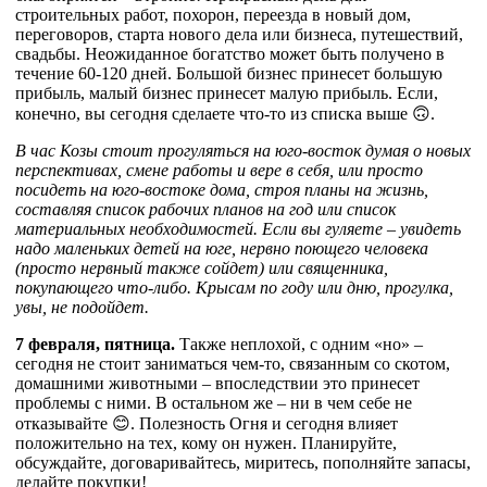
строительных работ, похорон, переезда в новый дом,
переговоров, старта нового дела или бизнеса, путешествий,
свадьбы. Неожиданное богатство может быть получено в
течение 60-120 дней. Большой бизнес принесет большую
прибыль, малый бизнес принесет малую прибыль. Если,
конечно, вы сегодня сделаете что-то из списка выше 🙃.
В час Козы стоит прогуляться на юго-восток думая о новых
перспективах, смене работы и вере в себя, или просто
посидеть на юго-востоке дома, строя планы на жизнь,
составляя список рабочих планов на год или список
материальных необходимостей. Если вы гуляете – увидеть
надо маленьких детей на юге, нервно поющего человека
(просто нервный также сойдет) или священника,
покупающего что-либо. Крысам по году или дню, прогулка,
увы, не подойдет.
7 февраля, пятница.
Также неплохой, с одним «но» –
сегодня не стоит заниматься чем-то, связанным со скотом,
домашними животными – впоследствии это принесет
проблемы с ними. В остальном же – ни в чем себе не
отказывайте 😊. Полезность Огня и сегодня влияет
положительно на тех, кому он нужен. Планируйте,
обсуждайте, договаривайтесь, миритесь, пополняйте запасы,
делайте покупки!