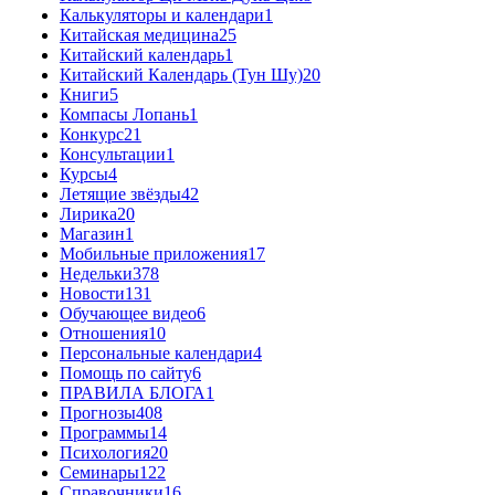
Калькуляторы и календари
1
Китайская медицина
25
Китайский календарь
1
Китайский Календарь (Тун Шу)
20
Книги
5
Компасы Лопань
1
Конкурс
21
Консультации
1
Курсы
4
Летящие звёзды
42
Лирика
20
Магазин
1
Мобильные приложения
17
Недельки
378
Новости
131
Обучающее видео
6
Отношения
10
Персональные календари
4
Помощь по сайту
6
ПРАВИЛА БЛОГА
1
Прогнозы
408
Программы
14
Психология
20
Семинары
122
Справочники
16