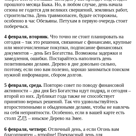
прошлого месяца Быка. Но, в любом случае, день начала
сезона не годится для великих свершений, земляных работ,
строительства. День травмоопасен, будьте осторожны,
особенно в час Обезьяны. Петухам в первую очередь стоит
поберечься.
4 февраля, вторник
. Что точно не стоит планировать на
сегодня – так это решения, связанные с финансами, крупные
или многочисленные покупки, подписание финансовых
документов – день Без Богатства. Возможны задержки и
замедления, ошибки. Постарайтесь наполнить день
позитивными делами. Дерево в дне довольно сильно,
поэтому, если оно вам полезно, хорошо заниматься поиском
нужной информации, сбором долгов.
5 февраля, среда.
Повторю совет по поводу финансовой
активности – два дня Без Богатства идут подряд, и сегодня –
второй из них. Дубликат года также не способствует
принятию верных решений. Так что удовольствуйтесь
второстепенными и обыденными делами, чтобы не навлечь
на себя неприятности. Особенно, если в вашей карте есть
столп
乙
巳
– иньское Дерево на Змее.
6 февраля, четверг.
Отличный день, а если Огонь вам
благоприятен – втройне! Прекрасный день для