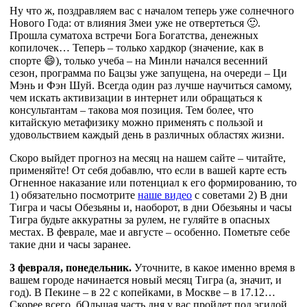
Ну что ж, поздравляем вас с началом теперь уже солнечного
Нового Года: от влияния Змеи уже не отвертеться 🙂.
Прошла суматоха встречи Бога Богатства, денежных
копилочек… Теперь – только хардкор (значение, как в
спорте 😄), только учеба – на Минли начался весенний
сезон, программа по Бацзы уже запущена, на очереди – Ци
Мэнь и Фэн Шуй. Всегда один раз лучше научиться самому,
чем искать активизации в интернет или обращаться к
консультантам – такова моя позиция. Тем более, что
китайскую метафизику можно применять с пользой и
удовольствием каждый день в различных областях жизни.
Скоро выйдет прогноз на месяц на нашем сайте – читайте,
применяйте! От себя добавлю, что если в вашей карте есть
Огненное наказание или потенциал к его формированию, то
1) обязательно посмотрите
наше видео
с советами 2) В дни
Тигра и часы Обезьяны и, наоборот, в дни Обезьяны и часы
Тигра будьте аккуратны за рулем, не гуляйте в опасных
местах. В феврале, мае и августе – особенно. Пометьте себе
такие дни и часы заранее.
3 февраля, понедельник.
Уточните, в какое именно время в
вашем городе начинается новый месяц Тигра (а, значит, и
год). В Пекине – в 22 с копейками, в Москве – в 17.12…
Скорее всего, бОльшая часть дня у вас пройдет под эгидой