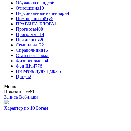
Обучающее видео
6
Отношения
10
Персональные календари
4
Помощь по сайту
6
ПРАВИЛА БЛОГА
1
Прогнозы
408
Программы
14
Психология
20
Семинары
122
Справочники
16
Статьи-отзывы
2
Физиогномика
4
Фэн Шуй
776
Ци Мэнь Дунь Цзя
645
Цигун
2
Меню
Показать все
61
Запись Вебинара
Характер по 10 Богам