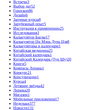
Встречи
3
Выбор дат
52
Гороскоп
86
Дизайн
6
Заочные курсы
8
Зарубежный опыт
5
Инструкция к применению
25
Исследования
3
Калькулятор Бацзы
17
Калькулятор Ци Мэнь Дунь Цзя
8
Калькуляторы и календари
1
Китайская медицина
25
Китайский календарь
1
Китайский Календарь (Тун Шу)
20
Книги
5
Компасы Лопань
1
Конкурс
21
Консультации
1
Курсы
4
Летящие звёзды
42
Лирика
20
Магазин
1
Мобильные приложения
17
Недельки
377
Новости
131