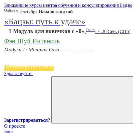
Ближайшие курсы центра обучения и консультирования Бацзы
Online
7 сентября
Начало занятий
«Бацзы: путь к удаче»
Очно
1 Модуль для новичков с «0»
17–20 Сен. (СПб)
Фэн Шуй Интенсив
Online
Модуль 1: Мощная база
11 ноября
Начало практики
Здравствуйте!
Зарегистрироваться?
О проекте
Блог