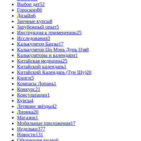
Выбор дат
52
Гороскоп
86
Дизайн
6
Заочные курсы
8
Зарубежный опыт
5
Инструкция к применению
25
Исследования
3
Калькулятор Бацзы
17
Калькулятор Ци Мэнь Дунь Цзя
8
Калькуляторы и календари
1
Китайская медицина
25
Китайский календарь
1
Китайский Календарь (Тун Шу)
20
Книги
5
Компасы Лопань
1
Конкурс
21
Консультации
1
Курсы
4
Летящие звёзды
42
Лирика
20
Магазин
1
Мобильные приложения
17
Недельки
377
Новости
131
Обучающее видео
6