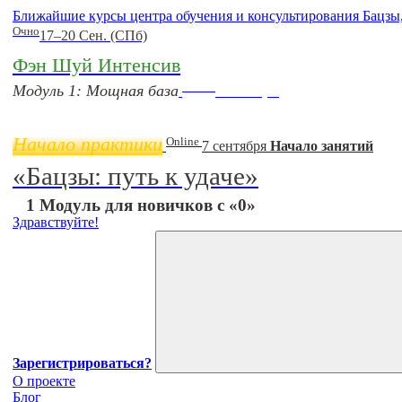
Ближайшие курсы центра обучения и консультирования Бацзы
Очно
17–20 Сен. (СПб)
Фэн Шуй Интенсив
Online
Модуль 1: Мощная база
11 ноября
Начало практики
Online
7 сентября
Начало занятий
«Бацзы: путь к удаче»
1 Модуль для новичков с «0»
Здравствуйте!
Зарегистрироваться?
О проекте
Блог