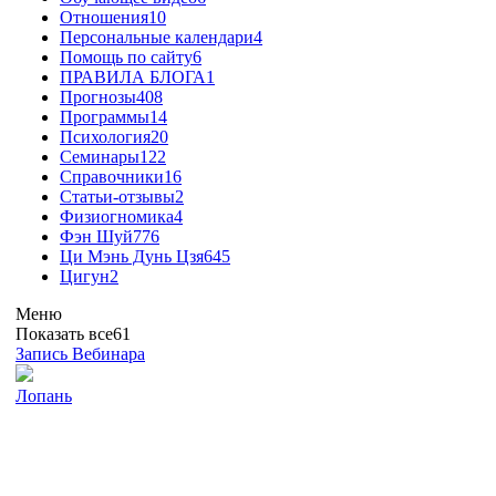
Отношения
10
Персональные календари
4
Помощь по сайту
6
ПРАВИЛА БЛОГА
1
Прогнозы
408
Программы
14
Психология
20
Семинары
122
Справочники
16
Статьи-отзывы
2
Физиогномика
4
Фэн Шуй
776
Ци Мэнь Дунь Цзя
645
Цигун
2
Меню
Показать все
61
Запись Вебинара
Лопань