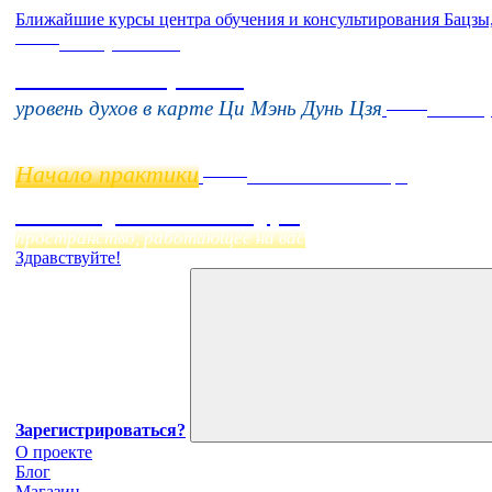
Ближайшие курсы центра обучения и консультирования Бацзы
Online
16 августа 11:00
Тонкие настройки
Online
уровень духов в карте Ци Мэнь Дунь Цзя
11 нояб
Начало практики
Online
Начало:
23 Сентября
Фэн Шуй онлайн-курс
пространство, работающее на вас
Здравствуйте!
Зарегистрироваться?
О проекте
Блог
Магазин