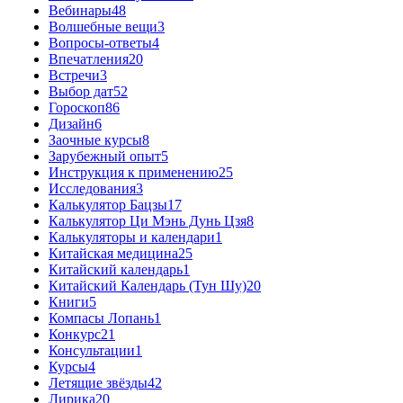
Вебинары
48
Волшебные вещи
3
Вопросы-ответы
4
Впечатления
20
Встречи
3
Выбор дат
52
Гороскоп
86
Дизайн
6
Заочные курсы
8
Зарубежный опыт
5
Инструкция к применению
25
Исследования
3
Калькулятор Бацзы
17
Калькулятор Ци Мэнь Дунь Цзя
8
Калькуляторы и календари
1
Китайская медицина
25
Китайский календарь
1
Китайский Календарь (Тун Шу)
20
Книги
5
Компасы Лопань
1
Конкурс
21
Консультации
1
Курсы
4
Летящие звёзды
42
Лирика
20