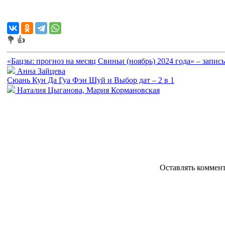
💐
👍
«Бацзы: прогноз на месяц Свиньи (ноябрь) 2024 года» – запис
Анна Зайцева
Сюань Кун Да Гуа Фэн Шуй и Выбор дат – 2 в 1
Наталия Цыганова, Мария Кормановская
Оставлять коммен