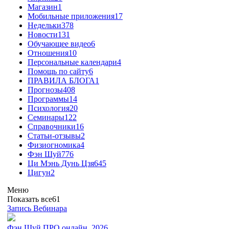
Магазин
1
Мобильные приложения
17
Недельки
378
Новости
131
Обучающее видео
6
Отношения
10
Персональные календари
4
Помощь по сайту
6
ПРАВИЛА БЛОГА
1
Прогнозы
408
Программы
14
Психология
20
Семинары
122
Справочники
16
Статьи-отзывы
2
Физиогномика
4
Фэн Шуй
776
Ци Мэнь Дунь Цзя
645
Цигун
2
Меню
Показать все
61
Запись Вебинара
Фэн Шуй ПРО онлайн. 2026.