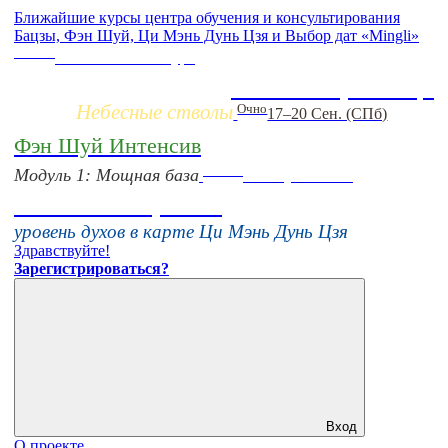
Ближайшие курсы центра обучения и консультирования
Бацзы, Фэн Шуй, Ци Мэнь Дунь Цзя и Выбор дат «Mingli»
Заочно
НОВЫЙ online-курс
Жизнь по фазам Ци
Небесные стволы
Очно
17–20 Сен. (СПб)
Фэн Шуй Интенсив
Online
Модуль 1: Мощная база
16 августа 11:00
Тонкие настройки
уровень духов в карте Ци Мэнь Дунь Цзя
Здравствуйте!
Зарегистрироваться?
Вход
О проекте