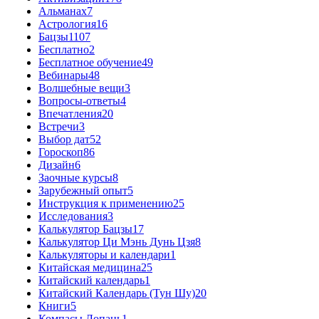
Альманах
7
Астрология
16
Бацзы
1107
Бесплатно
2
Бесплатное обучение
49
Вебинары
48
Волшебные вещи
3
Вопросы-ответы
4
Впечатления
20
Встречи
3
Выбор дат
52
Гороскоп
86
Дизайн
6
Заочные курсы
8
Зарубежный опыт
5
Инструкция к применению
25
Исследования
3
Калькулятор Бацзы
17
Калькулятор Ци Мэнь Дунь Цзя
8
Калькуляторы и календари
1
Китайская медицина
25
Китайский календарь
1
Китайский Календарь (Тун Шу)
20
Книги
5
Компасы Лопань
1