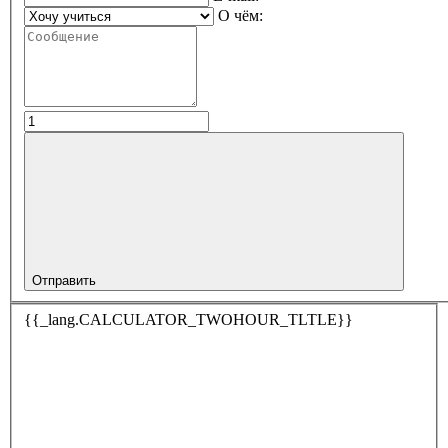
О чём:
Отправить
{{_lang.CALCULATOR_TWOHOUR_TLTLE}}