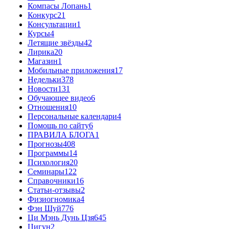
Компасы Лопань
1
Конкурс
21
Консультации
1
Курсы
4
Летящие звёзды
42
Лирика
20
Магазин
1
Мобильные приложения
17
Недельки
378
Новости
131
Обучающее видео
6
Отношения
10
Персональные календари
4
Помощь по сайту
6
ПРАВИЛА БЛОГА
1
Прогнозы
408
Программы
14
Психология
20
Семинары
122
Справочники
16
Статьи-отзывы
2
Физиогномика
4
Фэн Шуй
776
Ци Мэнь Дунь Цзя
645
Цигун
2