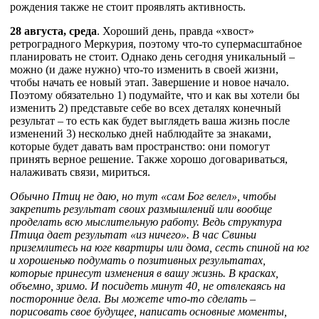
рождения также не стоит проявлять активность.
28 августа, среда
. Хороший день, правда «хвост»
ретроградного Меркурия, поэтому что-то супермасштабное
планировать не стоит. Однако день сегодня уникальный –
можно (и даже нужно) что-то изменить в своей жизни,
чтобы начать ее новый этап. Завершение и новое начало.
Поэтому обязательно 1) подумайте, что и как вы хотели бы
изменить 2) представьте себе во всех деталях конечный
результат – то есть как будет выглядеть ваша жизнь после
изменений 3) несколько дней наблюдайте за знаками,
которые будет давать вам пространство: они помогут
принять верное решение. Также хорошо договариваться,
налаживать связи, мириться.
Обычно Птиц не даю, но тут «сам Бог велел», чтобы
закрепить результат своих размышлений или вообще
проделать всю мыслительную работу. Ведь структура
Птица дает результат «из ничего». В час Свиньи
приземлитесь на юге квартиры или дома, сесть спиной на юг
и хорошенько подумать о позитивных результатах,
которые принесут изменения в вашу жизнь. В красках,
объемно, зримо. И посидеть минут 40, не отвлекаясь на
посторонние дела. Вы можете что-то сделать –
порисовать свое будущее, написать основные моменты,