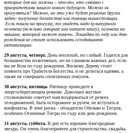
которые для вас важны – что-то, что связано с
приоритетами вашего нового будущего. Можно ли
прогуляться? Можно, но это уже будет решение других
задач: получение богатства или помощи вышестоящих.
Если пошли на прогулку, то увидеть надо культурного
человека (вежливо говорит или читает книгу), человека на
машине, который может помочь. Лошадям по году или дню
рождения не стоит использовать сегодняшнюю
активизацию.
29 августа, четверг.
День неплохой, но слабый. Годится для
большинства позитивных, но не слишком важных дел, если
вы не Коза по году рождения. Янскому Дереву стоит
помнить про Грабителя Богатства, и не делиться идеями, а
также не совершать спонтанных покупок.
30 августа, пятница.
Пятницу проведите в
энергосберегающем режиме. Довольно жесткое
столкновение советует нам воздержаться от резких
телодвижений, быть осторожнее за рулем, не вступать в
конфликты. В зоне риска – обладатели Обезьян и Тигров,
особенно Огненные Тигры по году или дню рождения.
31 августа, суббота.
В дне есть хорошие благородные
звезды. Он очень благоприятен для строительства, свадьбы,