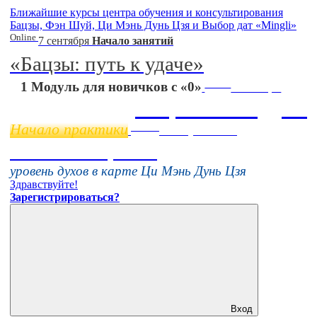
Ближайшие курсы центра обучения и консультирования
Бацзы, Фэн Шуй, Ци Мэнь Дунь Цзя и Выбор дат «Mingli»
Online
7 сентября
Начало занятий
«Бацзы: путь к удаче»
Online
1 Модуль для новичков с «0»
11 ноября
Бацзы 2 Модуль
Начало практики
Online
16 августа 11:00
Тонкие настройки
уровень духов в карте Ци Мэнь Дунь Цзя
Здравствуйте!
Зарегистрироваться?
Вход