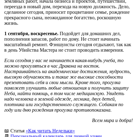
земляных работ, начала бизнеса и проектов, путешествий,
переезда в новый дом, перехода на новую должность. Дело,
сделанное сегодня, приносит процветание семье, рождение
прекрасного сына, неожиданное богатство, роскошную
жизнь.
1 сентября, воскресенье.
Подойдет для домашних дел,
пополнения запасов, работ по дому. Не стоит начинать
масштабный ремонт. Фэншуисты сегодня отдыхают, так как
в день Убийства Мастера не стоит проводить измерения.
Если сегодня у вас не начинается какая-нибудь учеба, то
можно прогуляться в час Дракона на восток.
Настраивайтесь на академические достижения, мудрость,
высокую обучаемость и такие же высокие способности
презентовать себя и свои мысли. Кроме того, прогулка
поможет улучшить любые отношения и получить защиту
Неба, найти помощь, в том числе медицинскую. Увидеть
надо человека в зеленой одежде, лесника, двух детей,
плотника или государственного служащего. Собакам по
году или дню рождения прогулка противопоказана.
Всем мира и добра!
📖 Статья
«Как читать Недельки»
📆
Персональный календарь для личной удачи