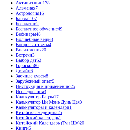
Активизации
178
Альманах
7
Астрология
16
Бацзы
1107
Бесплатно
2
Бесплатное обучение
49
Вебинары
48
Волшебные вещи
3
Вопросы-ответы
4
Впечатления
20
Встречи
3
Выбор дат
52
Гороскоп
86
Дизайн
6
Заочные курсы
8
Зарубежный опыт
5
Инструкция к применению
25
Исследования
3
Калькулятор Бацзы
17
Калькулятор Ци Мэнь Дунь Цзя
8
Калькуляторы и календари
1
Китайская медицина
25
Китайский календарь
1
Китайский Календарь (Тун Шу)
20
Книги
5