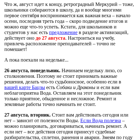
Что ж, август идет к концу, ретроградный Меркурий – тоже,
школьники собираются в школу, да и вообще многими
первое сентября воспринимается как важная веха – начало
осени, последняя треть года – скоро подведение итогов и
можно еще что-то успеть. Кстати, для школьников и
студентов у нас есть
предложение
в разделе активизаций,
действует оно
до 27 августа
. Настроиться на учебу,
привлечь расположение преподавателей – точно не
помешает!
А пока поехали на недельке...
26 августа, понедельник.
Начинаем недельку лихо, со
столкновения. Поэтому не стоит принимать важные
решения, делать что-то судьбоносное, особенно если в
вашей карте Бацзы
есть
Собаки и Драконы
и если вам
неблагоприятна Вода. Оставляем на этот понедельник
только приятное, обыденное и несложное. Ремонт и
земляные работы точно начинать не стоит.
27 августа, вторник.
Стоит вам действовать сегодня или
нет – зависит от полезности Воды.
Если Вода полезна
–
можно планировать, договариваться, начинать ремонт. А
если нет – все действия сегодня принесут судебные
разбирательства, сплетни, ранения и аварии. Змеям по году