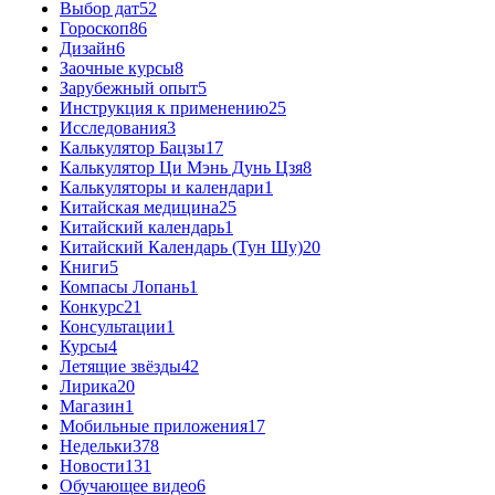
Выбор дат
52
Гороскоп
86
Дизайн
6
Заочные курсы
8
Зарубежный опыт
5
Инструкция к применению
25
Исследования
3
Калькулятор Бацзы
17
Калькулятор Ци Мэнь Дунь Цзя
8
Калькуляторы и календари
1
Китайская медицина
25
Китайский календарь
1
Китайский Календарь (Тун Шу)
20
Книги
5
Компасы Лопань
1
Конкурс
21
Консультации
1
Курсы
4
Летящие звёзды
42
Лирика
20
Магазин
1
Мобильные приложения
17
Недельки
378
Новости
131
Обучающее видео
6