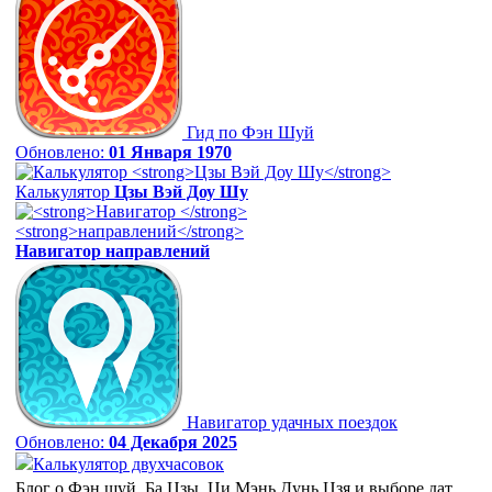
Гид по Фэн Шуй
Обновлено:
01 Января 1970
Калькулятор
Цзы Вэй Доу Шу
Навигатор
направлений
Навигатор удачных поездок
Обновлено:
04 Декабря 2025
Калькулятор двухчасовок
Блог о Фэн шуй, Ба Цзы, Ци Мэнь Дунь Цзя и выборе дат