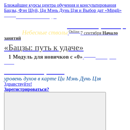
Ближайшие курсы центра обучения и консультирования
Бацзы, Фэн Шуй, Ци Мэнь Дунь Цзя и Выбор дат «Mingli»
Заочно
НОВЫЙ online-курс
Жизнь по фазам Ци
Небесные стволы
Online
7 сентября
Начало
занятий
«Бацзы: путь к удаче»
Online
1 Модуль для новичков с «0»
16 августа
11:00
Тонкие настройки
уровень духов в карте Ци Мэнь Дунь Цзя
Здравствуйте!
Зарегистрироваться?