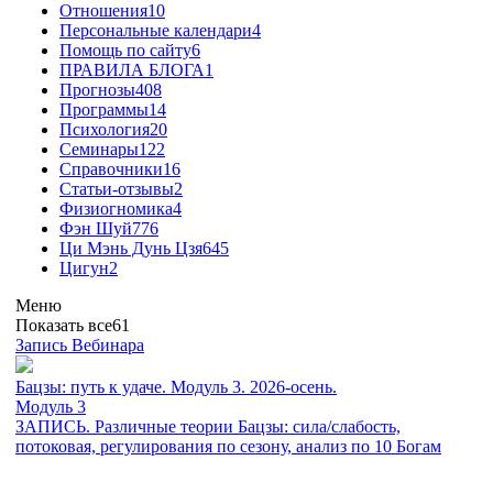
Отношения
10
Персональные календари
4
Помощь по сайту
6
ПРАВИЛА БЛОГА
1
Прогнозы
408
Программы
14
Психология
20
Семинары
122
Справочники
16
Статьи-отзывы
2
Физиогномика
4
Фэн Шуй
776
Ци Мэнь Дунь Цзя
645
Цигун
2
Меню
Показать все
61
Запись Вебинара
Бацзы: путь к удаче. Модуль 3. 2026-осень.
Модуль 3
ЗАПИСЬ. Различные теории Бацзы: сила/слабость,
потоковая, регулирования по сезону, анализ по 10 Богам