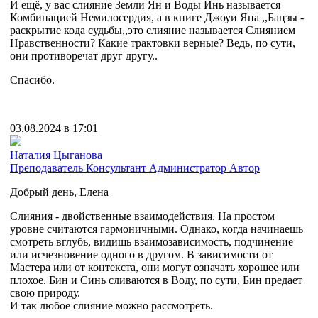
И ещё, у вас слияние Земли Ян и Воды Инь называется
Комбинацией Немилосердия, а в книге Джоуи Япа ,,Бацзы -
раскрытие кода судьбы,,это слияние называется Слиянием
Нравственности? Какие трактовки верные? Ведь, по сути,
они противоречат друг другу..
Спасибо.
03.08.2024 в 17:01
Наталия Цыганова
Преподаватель
Консультант
Администратор
Автор
Добрый день, Елена
Слияния - двойственные взаимодействия. На простом
уровне считаются гармоничными. Однако, когда начинаешь
смотреть вглубь, видишь взаимозависимость, подчинение
или исчезновение одного в другом. В зависимости от
Мастера или от контекста, они могут означать хорошее или
плохое. Бин и Синь сливаются в Воду, по сути, Бин предает
свою природу.
И так любое слияние можно рассмотреть.