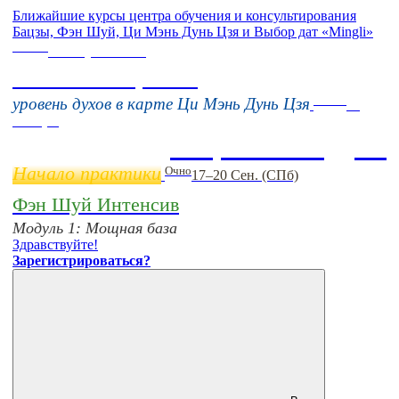
Ближайшие курсы центра обучения и консультирования
Бацзы, Фэн Шуй, Ци Мэнь Дунь Цзя и Выбор дат «Mingli»
Online
16 августа 11:00
Тонкие настройки
Online
уровень духов в карте Ци Мэнь Дунь Цзя
11
ноября
Бацзы 2 Модуль
Начало практики
Очно
17–20 Сен. (СПб)
Фэн Шуй Интенсив
Модуль 1: Мощная база
Здравствуйте!
Зарегистрироваться?