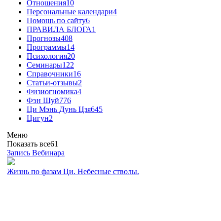
Отношения
10
Персональные календари
4
Помощь по сайту
6
ПРАВИЛА БЛОГА
1
Прогнозы
408
Программы
14
Психология
20
Семинары
122
Справочники
16
Статьи-отзывы
2
Физиогномика
4
Фэн Шуй
776
Ци Мэнь Дунь Цзя
645
Цигун
2
Меню
Показать все
61
Запись Вебинара
Жизнь по фазам Ци. Небесные стволы.