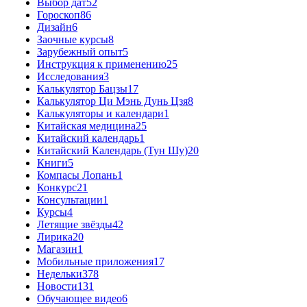
Выбор дат
52
Гороскоп
86
Дизайн
6
Заочные курсы
8
Зарубежный опыт
5
Инструкция к применению
25
Исследования
3
Калькулятор Бацзы
17
Калькулятор Ци Мэнь Дунь Цзя
8
Калькуляторы и календари
1
Китайская медицина
25
Китайский календарь
1
Китайский Календарь (Тун Шу)
20
Книги
5
Компасы Лопань
1
Конкурс
21
Консультации
1
Курсы
4
Летящие звёзды
42
Лирика
20
Магазин
1
Мобильные приложения
17
Недельки
378
Новости
131
Обучающее видео
6