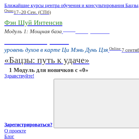
Ближайшие курсы центра обучения и консультирования Бацзы
Очно
17–20 Сен. (СПб)
Фэн Шуй Интенсив
Online
Модуль 1: Мощная база
16 августа 11:00
Тонкие настройки
Online
уровень духов в карте Ци Мэнь Дунь Цзя
7 сентя
«Бацзы: путь к удаче»
1 Модуль для новичков с «0»
Здравствуйте!
Зарегистрироваться?
О проекте
Блог