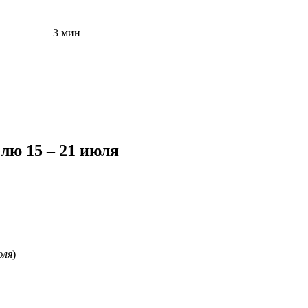
3 мин
лю 15 – 21 июля
юля
)