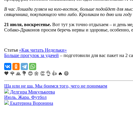
В час Лошади гуляем на юго-восток, больше подойдет для мы
священника, покупающего что либо. Кроликам по дню или году 
21 июля, воскресенье.
Вот тут уж точно отдыхаем – и день м
Собако-Драконов просим беречь нервы и здоровье, особенно, 
Статья
«Как читать Недельки»
Больше прогулок за удачей
– подготовили для вас пакет на 2 
🧡
🌹
🙏
💐
😍
🌼
👏
👌
👍
🔥
😄
Ша или не ша. Мы боимся того, чего не понимаем
Делгира Микулькеева
Июль. Жара. Футбол
Екатерина Воронина