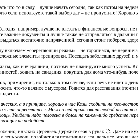
ь что-то в саду – лучше начать сегодня, так как потом на неделе
то если используете такой выбор дат – не пропустите! Хорошо хо
 Сегодня, например, лучше не влезать в финансовые вопросы, не 
йте важные документы и лучше также не отправляться в дальний п
 выдаться достаточно напряженной, сегодня стоит поберечь здо
тому включаем «сберегающий режим» – не торопимся, не нервнича
 сложные элементы тренировки. Посещать заболевших друзей и ме
таты, как и вчерашний, поэтому не планируйте много успеть. Кс
нностей, ходить на свидания, покупать для дома что-нибудь пол
ов, примирения, но только в том случае, если речь не идет о ден
ить что-то важное с мусором. Годится для расставания (почти 
подвести.
ческих, а в принципе, хорошо в час Козы сходить на юго-восток
можете определиться. Можно нейтрализовать любой негатив и 
ощь. Увидеть надо человека в белом на каком-либо средстве пе
ивизация не подойдет.
собенно, иньских Деревьев. Держите себя в руках 🤨. Даже на к
 день хорош, подойдет для позитивных дел, ведь все, что вы дел