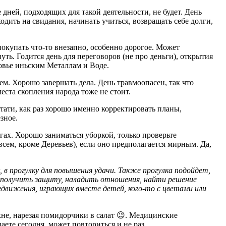
 дней, подходящих для такой деятельности, не будет. День
дить на свидания, начинать учиться, возвращать себе долги,
покупать что-то внезапно, особенно дорогое. Может
уть. Годится день для переговоров (не про деньги), открытия
ровье иньским Металлам и Воде.
ем. Хорошо завершать дела. День травмоопасен, так что
ста скопления народа тоже не стоит.
тати, как раз хорошо именно корректировать планы,
езное.
ьгах. Хорошо заниматься уборкой, только проверьте
всем, кроме Деревьев), если оно предполагается мирным. Да,
, в прогулку для повышения удачи. Также прогулка подойдет,
получить защиту, наладить отношения, найти решение
редвижения, играющих вместе детей, кого-то с цветами или
ухне, нарезая помидорчики в салат 😉. Медицинские
аете сегодня, может повториться и не раз.