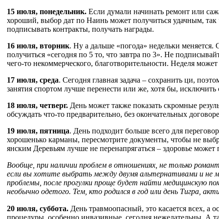
15 июля, понедельник.
Если думали начинать ремонт или сажат
хороший, выбор дат по Наинь может получиться удачным, так ч
подписывать контракты, получать награды.
16 июля, вторник
. Ну а дальше «погода» недельки меняется.
получиться «сегодня по 5 то, что завтра по 3». Не подписыва
чего-то некоммерческого, благотворительности. Неделя может
17 июля, среда
. Сегодня главная задача – сохранить ци, поэ
занятия спортом лучше перенести или же, хотя бы, исключить
18 июля, четверг.
День может также показать скромные резуль
обсуждать что-то предварительно, без окончательных договоре
19 июля, пятница
. День подходит больше всего для переговор
хорошенько карманы, пересмотрите документы, чтобы не выброс
янским Деревьям лучше не перенапрягаться – здоровье может 
Вообще, при наличии проблем в отношениях, не только романти
если вы хотите выбрать между двумя альтернативами и не 
проблемы, после прогулки проще будет найти медицинскую пом
необычно одетого. Тем, кто родился в год или день Тигра, акт
20 июля, суббота.
День травмоопасный, это касается всех, а о
процедуры, особенно инвазивные, сегодня нежелательны. А так