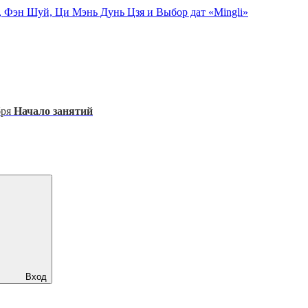
, Фэн Шуй, Ци Мэнь Дунь Цзя и Выбор дат «Mingli»
бря
Начало занятий
Вход