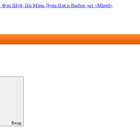
, Фэн Шуй, Ци Мэнь Дунь Цзя и Выбор дат «Mingli»
Вход