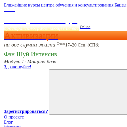
Ближайшие курсы центра обучения и консультирования Бацзы
Online
Начало:
23 Сентября
Фэн Шуй онлайн-курс
Online
пространство, работающее на вас
Активизации
на все случаи жизни
Очно
17–20 Сен. (СПб)
Фэн Шуй Интенсив
Модуль 1: Мощная база
Здравствуйте!
Зарегистрироваться?
О проекте
Блог