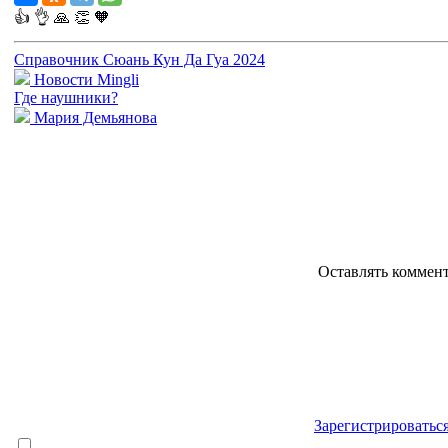
👍
👌
🙏
👏
🧡
Справочник Сюань Кун Да Гуа 2024
Новости Mingli
Где наушники?
Мария Демьянова
Оставлять коммен
Зарегистрироватьс