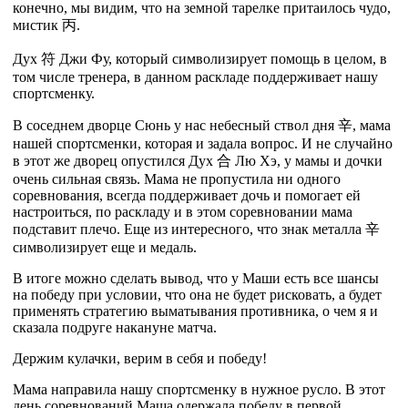
конечно, мы видим, что на земной тарелке притаилось чудо,
мистик
丙
.
Дух
符
Джи Фу, который символизирует помощь в целом, в
том числе тренера, в данном раскладе поддерживает нашу
спортсменку.
В соседнем дворце Сюнь у нас небесный ствол дня
辛
, мама
нашей спортсменки, которая и задала вопрос. И не случайно
в этот же дворец опустился Дух
合
Лю Хэ, у мамы и дочки
очень сильная связь. Мама не пропустила ни одного
соревнования, всегда поддерживает дочь и помогает ей
настроиться, по раскладу и в этом соревновании мама
подставит плечо. Еще из интересного, что знак металла
辛
символизирует еще и медаль.
В итоге можно сделать вывод, что у Маши есть все шансы
на победу при условии, что она не будет рисковать, а будет
применять стратегию выматывания противника, о чем я и
сказала подруге накануне матча.
Держим кулачки, верим в себя и победу!
Мама направила нашу спортсменку в нужное русло. В этот
день соревнований Маша одержала победу в первой