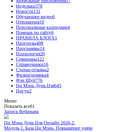
Мобильные приложения
17
Недельки
378
Новости
131
Обучающее видео
6
Отношения
10
Персональные календари
4
Помощь по сайту
6
ПРАВИЛА БЛОГА
1
Прогнозы
408
Программы
14
Психология
20
Семинары
122
Справочники
16
Статьи-отзывы
2
Физиогномика
4
Фэн Шуй
776
Ци Мэнь Дунь Цзя
645
Цигун
2
Меню
Показать все
61
Запись Вебинара
Ци Мэнь Дунь Цзя Онлайн 2026-2.
Модуль 1. База Ци Мэнь. Повышение удачи