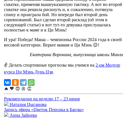
схватке, применяя вышеуказанную тактику. А вот во второй
схватке она решила рискнуть и, к сожалению, потянула
спину и проиграла бой. Но впереди был второй день
соревнований. Был сделан второй расклад (об этом в
следующей статье) и вот тут-то девушка прислушалась
полностью к маме и к Ци Мэнь!
И ура! Победа! Маша – чемпионка России 2024 года в своей
весовой категории. Верьте мамам и Ци Мэнь 😉!
Екатерина Воронина, выпускница школы Минли
✌ Делать спортивные прогнозы мы учимся на
2-ом Модуле
курса Ци Мэнь Дунь Цзя
.
🔥
🧡
😍
🌼
👏
Рекомендации на неделю 17 – 23 июня
Наталия Цыганова
Запись эфира «Цветок Персика в Бацзы»
Анна Зайцева