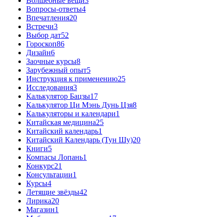
Волшебные вещи
3
Вопросы-ответы
4
Впечатления
20
Встречи
3
Выбор дат
52
Гороскоп
86
Дизайн
6
Заочные курсы
8
Зарубежный опыт
5
Инструкция к применению
25
Исследования
3
Калькулятор Бацзы
17
Калькулятор Ци Мэнь Дунь Цзя
8
Калькуляторы и календари
1
Китайская медицина
25
Китайский календарь
1
Китайский Календарь (Тун Шу)
20
Книги
5
Компасы Лопань
1
Конкурс
21
Консультации
1
Курсы
4
Летящие звёзды
42
Лирика
20
Магазин
1