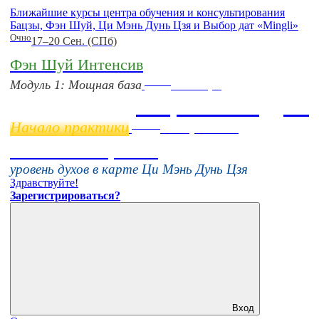
Ближайшие курсы центра обучения и консультирования
Бацзы, Фэн Шуй, Ци Мэнь Дунь Цзя и Выбор дат «Mingli»
Очно
17–20 Сен. (СПб)
Фэн Шуй Интенсив
Online
Модуль 1: Мощная база
11 ноября
Бацзы 2 Модуль
Начало практики
Online
16 августа 11:00
Тонкие настройки
уровень духов в карте Ци Мэнь Дунь Цзя
Здравствуйте!
Зарегистрироваться?
Вход