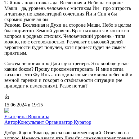
Тайник - подготовка - да, Вселенная и Небо на стороне
Маши - да, уровень человека с мистиком Йи - про хитрость
и тактику, но комментарий сочетания Йи и Син я бы
скромно умолчал бы.
Резюме. Вселенная и Духи на стороне Маши. Небо в целом
благоприятно. Земной уровень Врат находится в контексте
вопроса в родных стихиях. Человеческий уровень - типа
можно, но с осторожностью. Результат с высокой долей
вероятности будет получен, хотя процесс будет не самым
приятным.
Совсем не понял про Джи фу и тренера. Это вообще у нас
каким боком? Прошу прокомментировать. И мне всегда
казалось, что Фу Инь - это одинаковые символы небесной и
земной тарелки и говорят о стабильности ситуации (не
приводит к изменениям). Разве не так?
👍
15.06.2024 в 19:15
Екатерина Воронина
Автор
Консультант
Организатор
Куратор
Добрый день!Благодарю за ваш комментарий. Отвечаю на
вопрос. Имелось ввиду, что Джи Фу, символизирует тренера,