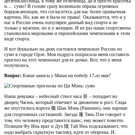
десятиклассница, к тому же отличница, да и просто красотка
и… сумо? В голове сразу возникали образы огромных
борцов-японцев, что согласитесь для нас более привычная
картина. Но, как же я была не права! Оказывается, что и у
нас в России очень популярен данный вид спорта и не
только у мужчин, но и у женщин. И не раз наши спортсмены
становились мировыми и европейскими чемпионами в этом
виде спорта.
И вот буквально на днях состоялся чемпионат России по
сумо в городе Орле. Моя подруга попросила меня составить
прогноз на этот чемпионат для ее дочки. Вот, что у меня
получилось.
Вопрос:
Какие шансы у Маши на победу 17-го мая?
Наша девушка – небесный ствол часа
癸
– попадает во
дворец Чжэнь, который отвечает за движение и рост. Сюда
же опустились ворота
傷
Шан Мэнь (Ранение), они хороши
для спортивных состязаний. Звезда
蓬
Тянь Пэн говорит о
том, что человеку представится шанс, ему может повезти.
Позиция Фу Инь врат и Дух
陰
Тай Инь подсказывают, что
надо выбрать скрытную тактику, идти от обороны. И,