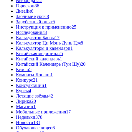
Выбор дат
52
Гороскоп
86
Дизайн
6
Заочные курсы
8
Зарубежный опыт
5
Инструкция к применению
25
Исследования
3
Калькулятор Бацзы
17
Калькулятор Ци Мэнь Дунь Цзя
8
Калькуляторы и календари
1
Китайская медицина
25
Китайский календарь
1
Китайский Календарь (Тун Шу)
20
Книги
5
Компасы Лопань
1
Конкурс
21
Консультации
1
Курсы
4
Летящие звёзды
42
Лирика
20
Магазин
1
Мобильные приложения
17
Недельки
378
Новости
131
Обучающее видео
6