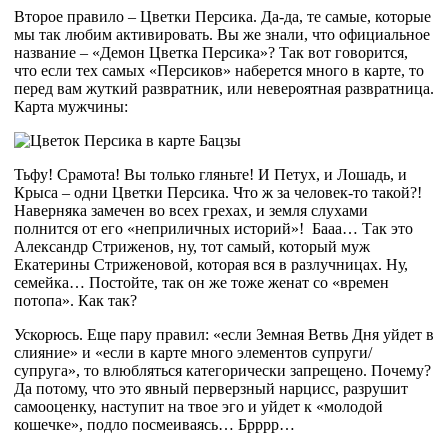
Второе правило – Цветки Персика. Да-да, те самые, которые
мы так любим активировать. Вы же знали, что официальное
название – «Демон Цветка Персика»? Так вот говорится,
что если тех самых «Персиков» наберется много в карте, то
перед вам жуткий развратник, или невероятная развратница.
Карта мужчины:
Тьфу! Срамота! Вы только гляньте! И Петух, и Лошадь, и
Крыса – одни Цветки Персика. Что ж за человек-то такой?!
Наверняка замечен во всех грехах, и земля слухами
полнится от его «неприличных историй»! Бааа… Так это
Александр Стриженов, ну, тот самый, который муж
Екатерины Стриженовой, которая вся в разлучницах. Ну,
семейка… Постойте, так он же тоже женат со «времен
потопа». Как так?
Ускорюсь. Еще пару правил: «если Земная Ветвь Дня уйдет в
слияние» и «если в карте много элементов супруги/
супруга», то влюбляться категорически запрещено. Почему?
Да потому, что это явный перверзный нарцисс, разрушит
самооценку, наступит на твое эго и уйдет к «молодой
кошечке», подло посмеиваясь… Брррр…