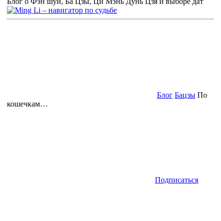
Блог о Фэн шуй, Ба Цзы, Ци Мэнь Дунь Цзя и выборе дат
Блог
Бацзы
По
кошечкам…
Подписаться