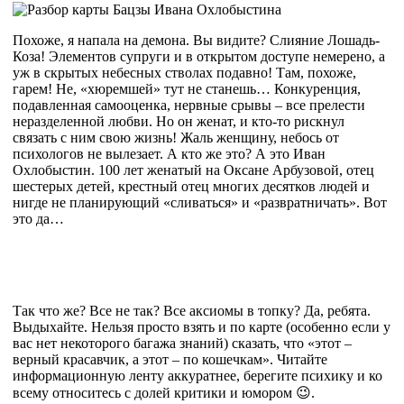
Похоже, я напала на демона. Вы видите? Слияние Лошадь-
Коза! Элементов супруги и в открытом доступе немерено, а
уж в скрытых небесных стволах подавно! Там, похоже,
гарем! Не, «хюремшей» тут не станешь… Конкуренция,
подавленная самооценка, нервные срывы – все прелести
неразделенной любви. Но он женат, и кто-то рискнул
связать с ним свою жизнь! Жаль женщину, небось от
психологов не вылезает. А кто же это? А это Иван
Охлобыстин. 100 лет женатый на Оксане Арбузовой, отец
шестерых детей, крестный отец многих десятков людей и
нигде не планирующий «сливаться» и «развратничать». Вот
это да…
Так что же? Все не так? Все аксиомы в топку? Да, ребята.
Выдыхайте. Нельзя просто взять и по карте (особенно если у
вас нет некоторого багажа знаний) сказать, что «этот –
верный красавчик, а этот – по кошечкам». Читайте
информационную ленту аккуратнее, берегите психику и ко
всему относитесь с долей критики и юмором 😉.