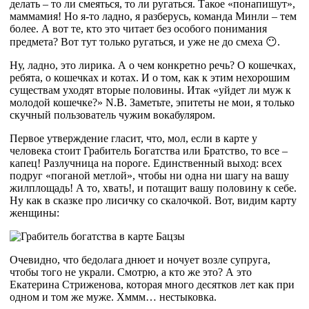
делать – то ли смеяться, то ли ругаться. Такое «понапишут»,
маммамия! Но я-то ладно, я разберусь, команда Минли – тем
более. А вот те, кто это читает без особого понимания
предмета? Вот тут только ругаться, и уже не до смеха 😶.
Ну, ладно, это лирика. А о чем конкретно речь? О кошечках,
ребята, о кошечках и котах. И о том, как к этим нехорошим
существам уходят вторые половины. Итак «уйдет ли муж к
молодой кошечке?» N.B. Заметьте, эпитеты не мои, я только
скучный пользователь чужим вокабуляром.
Первое утверждение гласит, что, мол, если в карте у
человека стоит Грабитель Богатства или Братство, то все –
капец! Разлучница на пороге. Единственный выход: всех
подруг «поганой метлой», чтобы ни одна ни шагу на вашу
жилплощадь! А то, хвать!, и потащит вашу половину к себе.
Ну как в сказке про лисичку со скалочкой. Вот, видим карту
женщины:
Очевидно, что бедолага днюет и ночует возле супруга,
чтобы того не украли. Смотрю, а кто же это? А это
Екатерина Стриженова, которая много десятков лет как при
одном и том же муже. Хммм… нестыковка.