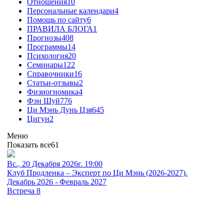
Отношения
10
Персональные календари
4
Помощь по сайту
6
ПРАВИЛА БЛОГА
1
Прогнозы
408
Программы
14
Психология
20
Семинары
122
Справочники
16
Статьи-отзывы
2
Физиогномика
4
Фэн Шуй
776
Ци Мэнь Дунь Цзя
645
Цигун
2
Меню
Показать все
61
Вс., 20 Декабря 2026г. 19:00
Клуб Продленка – Эксперт по Ци Мэнь (2026-2027).
Декабрь 2026 - Февраль 2027
Встреча 8