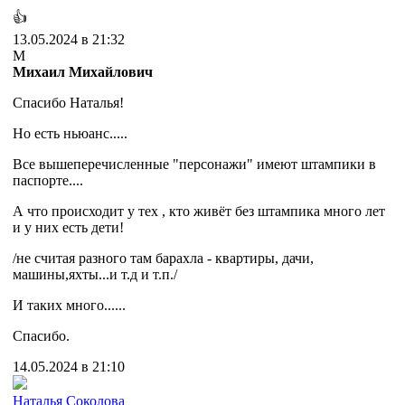
👍
13.05.2024 в 21:32
М
Михаил Михайлович
Спасибо Наталья!
Но есть ньюанс.....
Все вышеперечисленные "персонажи" имеют штампики в
паспорте....
А что происходит у тех , кто живёт без штампика много лет
и у них есть дети!
/не считая разного там барахла - квартиры, дачи,
машины,яхты...и т.д и т.п./
И таких много......
Спасибо.
14.05.2024 в 21:10
Наталья Соколова