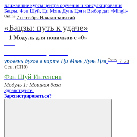
Ближайшие курсы центра обучения и консультирования
Бацзы, Фэн Шуй, Ци Мэнь Дунь Цзя и Выбор дат «Mingli»
Online
7 сентября
Начало занятий
«Бацзы: путь к удаче»
Online
1 Модуль для новичков с «0»
16 августа
11:00
Тонкие настройки
Очно
уровень духов в карте Ци Мэнь Дунь Цзя
17–20
Сен. (СПб)
Фэн Шуй Интенсив
Модуль 1: Мощная база
Здравствуйте!
Зарегистрироваться?