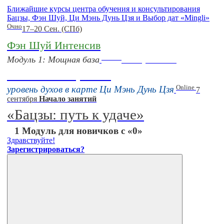
Ближайшие курсы центра обучения и консультирования
Бацзы, Фэн Шуй, Ци Мэнь Дунь Цзя и Выбор дат «Mingli»
Очно
17–20 Сен. (СПб)
Фэн Шуй Интенсив
Online
Модуль 1: Мощная база
16 августа 11:00
Тонкие настройки
Online
уровень духов в карте Ци Мэнь Дунь Цзя
7
сентября
Начало занятий
«Бацзы: путь к удаче»
1 Модуль для новичков с «0»
Здравствуйте!
Зарегистрироваться?