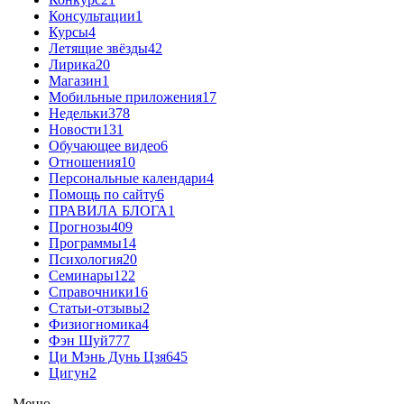
Консультации
1
Курсы
4
Летящие звёзды
42
Лирика
20
Магазин
1
Мобильные приложения
17
Недельки
378
Новости
131
Обучающее видео
6
Отношения
10
Персональные календари
4
Помощь по сайту
6
ПРАВИЛА БЛОГА
1
Прогнозы
409
Программы
14
Психология
20
Семинары
122
Справочники
16
Статьи-отзывы
2
Физиогномика
4
Фэн Шуй
777
Ци Мэнь Дунь Цзя
645
Цигун
2
Меню