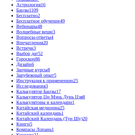
Астрология
16
Бацзы
1109
Бесплатно
2
Бесплатное обучение
49
Вебинары
48
Волшебные вещи
3
Вопросы-ответы
4
Впечатления
20
Встречи
3
Выбор дат
52
Гороскоп
86
Дизайн
6
Заочные курсы
8
Зарубежный опыт
5
Инструкция к применению
25
Исследования
3
Калькулятор Бацзы
17
Калькулятор Ци Мэнь Дунь Цзя
8
Калькуляторы и календари
1
Китайская медицина
25
Китайский календарь
1
Китайский Календарь (Тун Шу)
20
Книги
5
Компасы Лопань
1
Конкурс
21