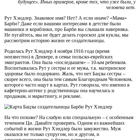
будущее». Иных примеров, кроме тех, что уже были, у
человека нет.
Рут Хэндлер. Знакомое имя? Нет? А если иначе? «Мама»
Барби? Даже если вашими интересами в детстве были
машинки и кораблики, про Барби вы слышали наверняка.
Не пугайтесь, мы не будет делать гороскоп для куклы, мы
рассмотрим историю жизни ее создательницы.
Родилась Рут Хэндлер 4 ноября 1916 года (время
неизвестно) в Денвере, в семье польско-еврейских
эмигрантов. Она была «последышем» – 10-ым ребенком.
Воспитывалась Рут у сестры и ее мужа, т.к. материнское
здоровье было подорвано. Жаль, что нет Бацзы сестры –
скорее всего, она была тем самым Благородным Человеком,
которого часто ищут в картах. Рут говорила, что именно в
кафетерии-аптеке у родственницы она научилась и
продажам, и маркетингу, и рекламе.
На что похоже? На слабую или специальную – с особенным
течением Ци. Давайте проверять. Одним из важнейших
событий в жизни Рут Хэндлер было замужество. Муж
оказался не только супругом, но и другом, и
единомышленником, и бизнес-партнером.