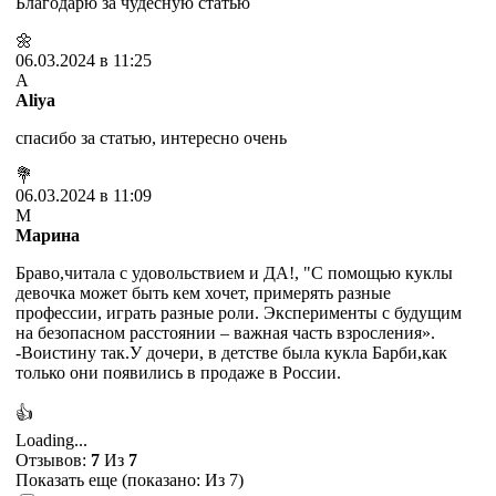
Благодарю за чудесную статью
🌼
06.03.2024 в 11:25
A
Aliya
спасибо за статью, интересно очень
💐
06.03.2024 в 11:09
М
Марина
Браво,читала с удовольствием и ДА!, "С помощью куклы
девочка может быть кем хочет, примерять разные
профессии, играть разные роли. Эксперименты с будущим
на безопасном расстоянии – важная часть взросления».
-Воистину так.У дочери, в детстве была кукла Барби,как
только они появились в продаже в России.
👍
Loading...
Отзывов:
7
Из
7
Показать еще (показано:
Из 7)