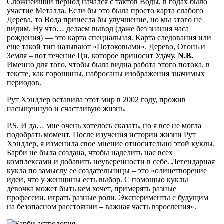
Сложнейший период начался с тактов Воды, в годах было
участие Металла. Если бы это была просто карта слабого
Дерева, то Вода принесла бы улучшение, но мы этого не
видим. Ну что… делаем вывод (даже без знания часа
рождения) — это карта специальная. Карта следования или
еще такой тип называют «Потоковыми». Дерево, Огонь и
Земля – вот течение Ци, которое приносит Удачу.
N.B.
Именно для того, чтобы была видна работа этого потока, в
тексте, как горошины, набросаны изображения значимых
периодов.
Рут Хэндлер оставила этот мир в 2002 году, прожив
насыщенную и счастливую жизнь.
P.S. И да… мне очень хотелось сказать, но я все не могла
подобрать момент. После изучения истории жизни Рут
Хэндлер, я изменила свое мнение относительно этой куклы.
Барби не была создана, чтобы наделить нас всех
комплексами и добавить неуверенности в себе. Легендарная
кукла по замыслу ее создательницы – это «олицетворение
идеи, что у женщины есть выбор. С помощью куклы
девочка может быть кем хочет, примерять разные
профессии, играть разные роли. Эксперименты с будущим
на безопасном расстоянии – важная часть взросления».