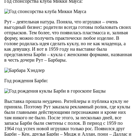
Год спонсорства клуба Микки Мауса:
Рут – деятельная натура. Поняла, что игрушки – очень
выгодный бизнес: родители всегда готовы побаловать своих
отпрысков. Тем более, что появилась пластмасса и, заливая
форму, можно получить практически любое изделие. В
голове родилась идея сделать куклу, но не как младенца, а
как девушку. И вот в 1959 году на выставке была
представлена Барби – кукла с женскими формами, названная
в честь дочери Рут – Барбары.
Год рождения Барби:
Выставка прошла неудачно. Ритейлеры и публика куклу не
приняла. Поэтому Рут заказала рекламный ролик, где куклы
были главными действующими персонажами и кроме них
там никого не было. После этого, за несколько дней, все
запасы Барби были сметены с полок. В период с 1959 по
1964 год успех новой игрушки только рос. Появился друг
Барби – Кен, друзья Барби – Мидж и Аллан, пони – Даллас и