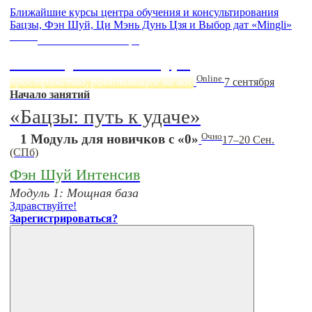
Ближайшие курсы центра обучения и консультирования
Бацзы, Фэн Шуй, Ци Мэнь Дунь Цзя и Выбор дат «Mingli»
Online
Начало:
23 Сентября
Фэн Шуй онлайн-курс
Online
пространство, работающее на вас
7 сентября
Начало занятий
«Бацзы: путь к удаче»
Очно
1 Модуль для новичков с «0»
17–20 Сен.
(СПб)
Фэн Шуй Интенсив
Модуль 1: Мощная база
Здравствуйте!
Зарегистрироваться?