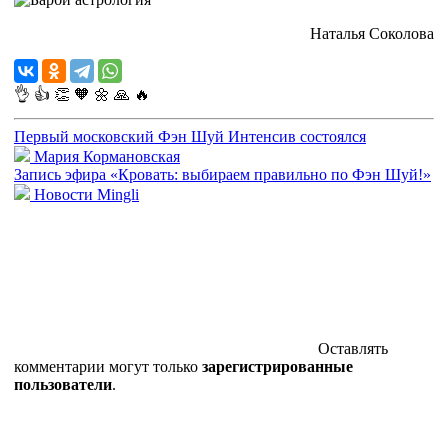
Наталья Соколова
👌
👍
👏
🧡
🌼
🙏
🔥
Первый московский Фэн Шуй Интенсив состоялся
Мария Кормановская
Запись эфира «Кровать: выбираем правильно по Фэн Шуй!»
Новости Mingli
Оставлять
комментарии могут только
зарегистрированные
пользователи
.