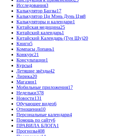
Исследования
3
Калькулятор Бацзы
17
Калькулятор Ци Мэнь Дунь Цзя
8
Калькуляторы и календари
1
Китайская медицина
25
Китайский календарь
1
Китайский Календарь (Тун Шу)
20
Книги
5
Компасы Лопань
1
Конкурс
21
Консультации
1
Курсы
4
Летящие звёзды
42
Лирика
20
Магазин
1
Мобильные приложения
17
Недельки
378
Новости
131
Обучающее видео
6
Отношения
10
Персональные календари
4
Помощь по сайту
6
ПРАВИЛА БЛОГА
1
Прогнозы
408