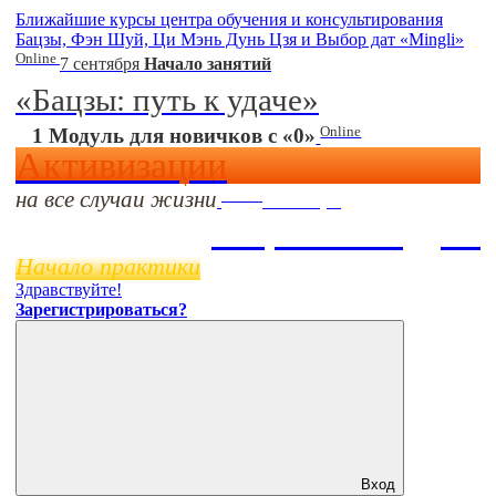
Ближайшие курсы центра обучения и консультирования
Бацзы, Фэн Шуй, Ци Мэнь Дунь Цзя и Выбор дат «Mingli»
Online
7 сентября
Начало занятий
«Бацзы: путь к удаче»
Online
1 Модуль для новичков с «0»
Активизации
на все случаи жизни
Online
11 ноября
Бацзы 2 Модуль
Начало практики
Здравствуйте!
Зарегистрироваться?
Вход