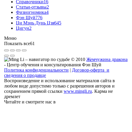
Справочники
16
Статьи-отзывы
2
Физиогномика
4
Фэн Шуй
776
Ци Мэнь Дунь Цзя
645
Цигун
2
Меню
Показать все
61
© 2010
Жемчужина дракона
- Центр обучения и консультирования Фэн Шуй
Политика конфиденциальности
|
Договор-оферта и
сведения о продавце
Воспроизведение и использование материалов сайта в
любом виде допустимо только с разрешения авторов и
сохранением прямой ссылки
www.mingli.ru
. Карма не
дремлет
Читайте и смотрите нас в