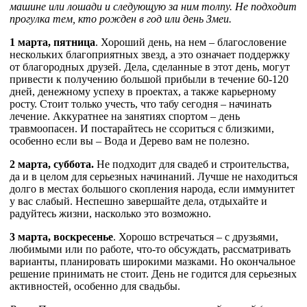
машине или лошади и следующую за ним толпу. Не подходит
прогулка тем, кто рожден в год или день Змеи.
1 марта, пятница
. Хороший день, на нем – благословение
нескольких благоприятных звезд, а это означает поддержку
от благородных друзей. Дела, сделанные в этот день, могут
привести к получению большой прибыли в течение 60-120
дней, денежному успеху в проектах, а также карьерному
росту. Стоит только учесть, что табу сегодня – начинать
лечение. Аккуратнее на занятиях спортом – день
травмоопасен. И постарайтесь не ссориться с близкими,
особенно если вы – Вода и Дерево вам не полезно.
2 марта, суббота.
Не подходит для свадеб и строительства,
да и в целом для серьезных начинаний. Лучше не находиться
долго в местах большого скопления народа, если иммунитет
у вас слабый. Неспешно завершайте дела, отдыхайте и
радуйтесь жизни, насколько это возможно.
3 марта, воскресенье
. Хорошо встречаться – с друзьями,
любимыми или по работе, что-то обсуждать, рассматривать
варианты, планировать широкими мазками. Но окончальное
решение принимать не стоит. День не годится для серьезных
активностей, особенно для свадьбы.