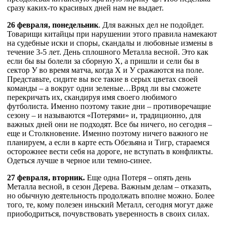
сразу каких-то красивых дней нам не выдает.
26 февраля, понедельник
. Для важных дел не подойдет.
Товарищи китайцы при нарушении этого правила намекают
на судебные иски и споры, скандалы и любовные измены в
течение 3-5 лет. День сплошного Металла весной. Это как
если бы вы болели за сборную Х, а пришли и сели бы в
сектор У во время матча, когда Х и У сражаются на поле.
Представьте, сидите вы все такие в серых цветах своей
команды – а вокруг одни зеленые…Вряд ли вы сможете
перекричать их, скандируя имя своего любимого
футболиста. Именно поэтому такие дни – противоречащие
сезону – и называются «Потерями» и, традиционно, для
важных дней они не подходят. Все бы ничего, но сегодня –
еще и Столкновение. Именно поэтому ничего важного не
планируем, а если в карте есть Обезьяна и Тигр, стараемся
осторожнее вести себя на дороге, не вступать в конфликты.
Одеться лучше в черное или темно-синее.
27 февраля, вторник.
Еще одна Потеря – опять день
Металла весной, в сезон Дерева. Важным делам – отказать,
но обычную деятельность продолжать вполне можно. Более
того, те, кому полезен иньский Металл, сегодня могут даже
приободриться, почувствовать уверенность в своих силах.