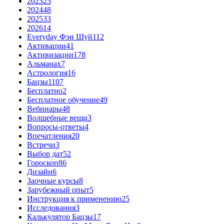
2023
25
2024
48
2025
33
2026
14
Everyday Фэн Шуй
112
Активации
41
Активизации
178
Альманах
7
Астрология
16
Бацзы
1107
Бесплатно
2
Бесплатное обучение
49
Вебинары
48
Волшебные вещи
3
Вопросы-ответы
4
Впечатления
20
Встречи
3
Выбор дат
52
Гороскоп
86
Дизайн
6
Заочные курсы
8
Зарубежный опыт
5
Инструкция к применению
25
Исследования
3
Калькулятор Бацзы
17