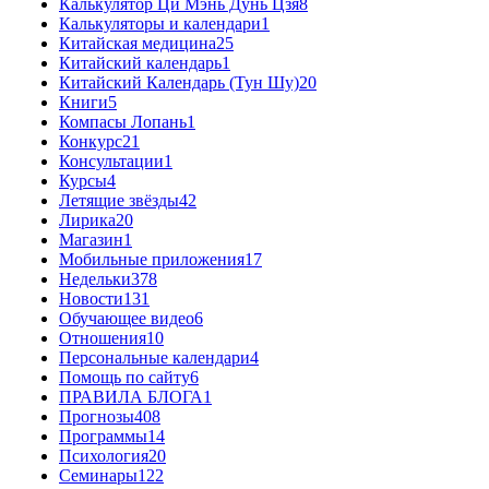
Калькулятор Ци Мэнь Дунь Цзя
8
Калькуляторы и календари
1
Китайская медицина
25
Китайский календарь
1
Китайский Календарь (Тун Шу)
20
Книги
5
Компасы Лопань
1
Конкурс
21
Консультации
1
Курсы
4
Летящие звёзды
42
Лирика
20
Магазин
1
Мобильные приложения
17
Недельки
378
Новости
131
Обучающее видео
6
Отношения
10
Персональные календари
4
Помощь по сайту
6
ПРАВИЛА БЛОГА
1
Прогнозы
408
Программы
14
Психология
20
Семинары
122