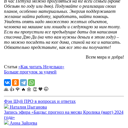
В час Петуха можно прогуляться на юг всей семьей (кроме
Обезьян по году или дню). Подумайте о реализации своих
планов, особенно материальных. Энергия поддерживает
желание найти работу, заработать, найти помощь.
Увидеть опять надо множество желтых объектов,
человека на машине или лошади и следующую за ним толпу.
Если вы пропустили все предыдущие даты для написания
списочка Дзю Ди (на что вам нужны деньги в этом году) –
то можно посидеть на юге дома, спиной на юг и написать.
Обязательно представьте, как все это вы получаете!
Всем мира и добра!
Статья
«Как читать Недельки»
Больше прогулок за удачей
🙏
👍
🌹
🔥
🌼
👏
🧡
🤭
Фэн Шуй ПРО в вопросах и ответах
Наталия Цыганова
Запись эфира «Бацзы: прогноз на месяц Кролика (март) 2024
года»
Анна Зайцева