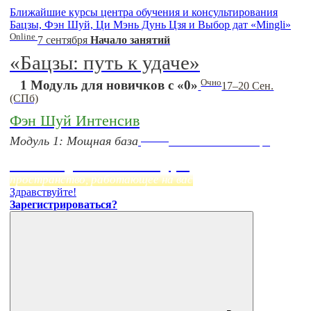
Ближайшие курсы центра обучения и консультирования
Бацзы, Фэн Шуй, Ци Мэнь Дунь Цзя и Выбор дат «Mingli»
Online
7 сентября
Начало занятий
«Бацзы: путь к удаче»
Очно
1 Модуль для новичков с «0»
17–20 Сен.
(СПб)
Фэн Шуй Интенсив
Online
Модуль 1: Мощная база
Начало:
23 Сентября
Фэн Шуй онлайн-курс
пространство, работающее на вас
Здравствуйте!
Зарегистрироваться?