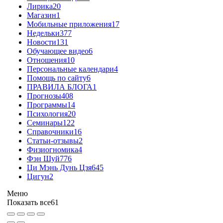
Лирика
20
Магазин
1
Мобильные приложения
17
Недельки
377
Новости
131
Обучающее видео
6
Отношения
10
Персональные календари
4
Помощь по сайту
6
ПРАВИЛА БЛОГА
1
Прогнозы
408
Программы
14
Психология
20
Семинары
122
Справочники
16
Статьи-отзывы
2
Физиогномика
4
Фэн Шуй
776
Ци Мэнь Дунь Цзя
645
Цигун
2
Меню
Показать все
61