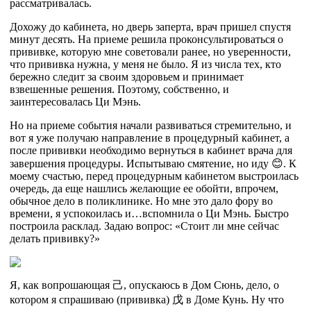
рассматривалась.
Дохожу до кабинета, но дверь заперта, врач пришел спустя
минут десять. На приеме решила проконсультироваться о
прививке, которую мне советовали ранее, но уверенности,
что прививка нужна, у меня не было. Я из числа тех, кто
бережно следит за своим здоровьем и принимает
взвешенные решения. Поэтому, собственно, и
заинтересовалась Ци Мэнь.
Но на приеме события начали развиваться стремительно, и
вот я уже получаю направление в процедурный кабинет, а
после прививки необходимо вернуться в кабинет врача для
завершения процедуры. Испытываю смятение, но иду 😊. К
моему счастью, перед процедурным кабинетом выстроилась
очередь, да еще нашлись желающие ее обойти, впрочем,
обычное дело в поликлинике. Но мне это дало фору во
времени, я успокоилась и…вспомнила о Ци Мэнь. Быстро
построила расклад. Задаю вопрос: «Стоит ли мне сейчас
делать прививку?»
Я, как вопрошающая
己,
опускаюсь в Дом Сюнь, дело, о
котором я спрашиваю (прививка)
戊
в Доме Кунь. Ну что