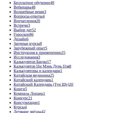
Бесплатное обучение
49
Вебинары
48
Волшебные вещи
3
Вопросы-ответы
4
Впечатления
20
Встречи
3
Выбор дат
52
Гороскоп
86
Дизайн
6
Заочные курсы
8
Зарубежный опыт
5
Инструкция к применению
25
Исследования
3
Калькулятор Бацзы
17
Калькулятор Ци Мэнь Дунь Цзя
8
Калькуляторы и календари
1
Китайская медицина
25
Китайский календарь
1
Китайский Календарь (Тун Шу)
20
Книги
5
Компасы Лопань
1
Конкурс
21
Консультации
1
Курсы
4
Летящие звёзды
42