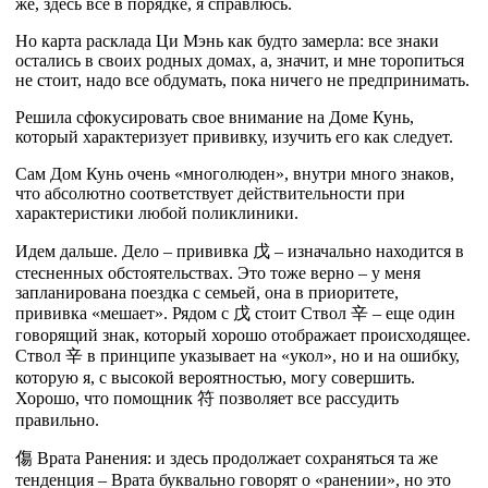
же, здесь все в порядке, я справлюсь.
Но карта расклада Ци Мэнь как будто замерла: все знаки
остались в своих родных домах, а, значит, и мне торопиться
не стоит, надо все обдумать, пока ничего не предпринимать.
Решила сфокусировать свое внимание на Доме Кунь,
который характеризует прививку, изучить его как следует.
Сам Дом Кунь очень «многолюден», внутри много знаков,
что абсолютно соответствует действительности при
характеристики любой поликлиники.
Идем дальше. Дело – прививка
戊
– изначально находится в
стесненных обстоятельствах. Это тоже верно – у меня
запланирована поездка с семьей, она в приоритете,
прививка «мешает». Рядом с
戊
стоит Ствол
辛
– еще один
говорящий знак, который хорошо отображает происходящее.
Ствол
辛
в принципе указывает на «укол», но и на ошибку,
которую я, с высокой вероятностью, могу совершить.
Хорошо, что помощник
符
позволяет все рассудить
правильно.
傷
Врата Ранения: и здесь продолжает сохраняться та же
тенденция – Врата буквально говорят о «ранении», но это