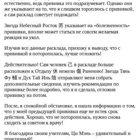
естественно, ведь прививка это подразумевает. Однако они
же указывают на то, что я слишком тороплюсь с прививкой,
а сам расклад советует подождать!
Звезда Небесный Росток
芮
указывает на «болезненность»
прививки, вполне может статься не совсем желаемая
реакция на укол.
Изучив все данные расклада, прихожу к выводу, что с
прививкой я поторопилась, лучше отложить!
Действительно! Сам человек
己
в раскладе больше
расположен к Отдыху
休
нежели
傷
Ранению! Звезда Тянь
Фу
輔
и Дух Тай Инь
陰
отправляют меня собрать
дополнительные сведения, изучить рекомендации по
прививке более подробно, что я и сделала, отложив
прививку на потом.
После, в спокойной обстановке, я нашла информацию о том,
что у моей предыдущей прививки еще не истек срок
действия. Хорошо, что не поторопилась, нужно снова
сходить за советом к врачу!
Я благодарна своим учителям, Ци Мэнь – удивительный и
практичный!