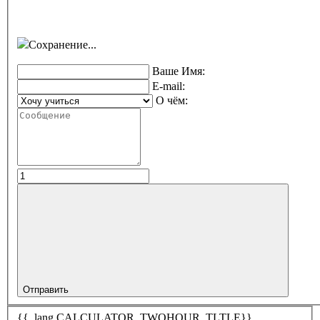
Сохранение...
Ваше Имя:
E-mail:
О чём:
Отправить
{{_lang.CALCULATOR_TWOHOUR_TLTLE}}