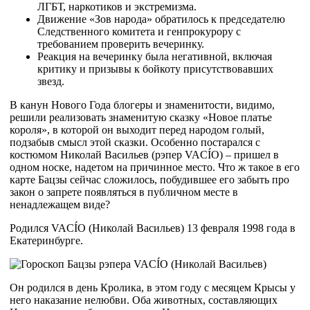
ЛГБТ, наркотиков и экстремизма.
Движение «Зов народа» обратилось к председателю
Следственного комитета и генпрокурору с
требованием проверить вечеринку.
Реакция на вечеринку была негативной, включая
критику и призывы к бойкоту присутствовавших
звезд.
В канун Нового Года блогеры и знаменитости, видимо,
решили реализовать знаменитую сказку «Новое платье
короля», в которой он выходит перед народом голый,
подзабыв смысл этой сказки. Особенно постарался с
костюмом Николай Васильев (рэпер VACÍO) – пришел в
одном носке, надетом на причинное место. Что ж такое в его
карте Бацзы сейчас сложилось, побудившее его забыть про
закон о запрете появляться в публичном месте в
ненадлежащем виде?
Родился VACÍO (Николай Васильев) 13 февраля 1998 года в
Екатеринбурге.
Он родился в день Кролика, в этом году с месяцем Крысы у
него наказание нелюбви. Оба животных, составляющих