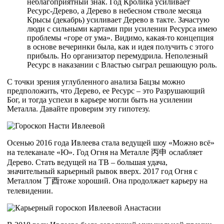
неблагоприятный знак. Год Кролика усиливает
Ресурс-Дерево, а Дерево в небесном стволе месяца
Крысы (декабрь) усиливает Дерево в такте. Зачастую
люди с сильными картами при усилении Ресурса имею
проблемы «горе от ума». Видимо, какая-то концепция
в основе вечеринки была, как и идея получить с этого
прибыль. Но организатор перемудрила. Неполезный
Ресурс в наказании с Властью сыграл решающую роль.
С точки зрения углубленного анализа Бацзы можно
предположить, что Дерево, ее Ресурс – это Разрушающий
Бог, и тогда успехи в карьере могли быть на усилении
Металла. Давайте проверим эту гипотезу.
Осенью 2016 года Ивлеева стала ведущей шоу «Можно всё»
на телеканале «Ю». Год Огня на Металле
丙
申
ослабляет
Дерево. Стать ведущей на ТВ – большая удача,
значительный карьерный рывок вверх. 2017 год Огня с
Металлом
丁
酉
тоже хороший. Она продолжает карьеру на
телевидении.