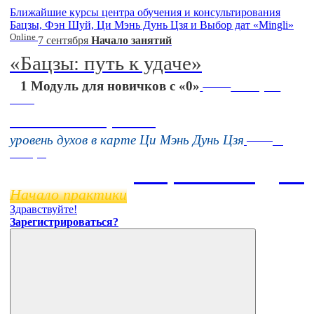
Ближайшие курсы центра обучения и консультирования
Бацзы, Фэн Шуй, Ци Мэнь Дунь Цзя и Выбор дат «Mingli»
Online
7 сентября
Начало занятий
«Бацзы: путь к удаче»
Online
1 Модуль для новичков с «0»
16 августа
11:00
Тонкие настройки
Online
уровень духов в карте Ци Мэнь Дунь Цзя
11
ноября
Бацзы 2 Модуль
Начало практики
Здравствуйте!
Зарегистрироваться?