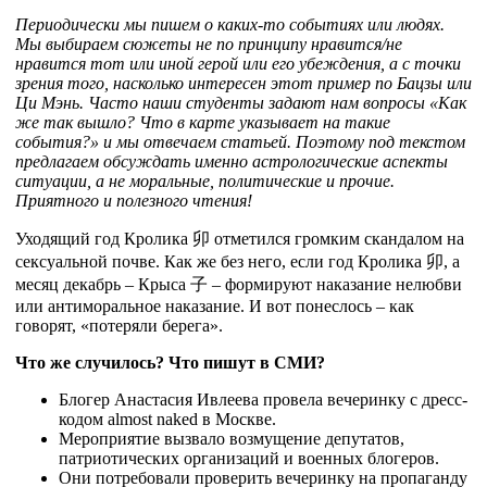
Периодически мы пишем о каких-то событиях или людях.
Мы выбираем сюжеты не по принципу нравится/не
нравится тот или иной герой или его убеждения, а с точки
зрения того, насколько интересен этот пример по Бацзы или
Ци Мэнь. Часто наши студенты задают нам вопросы «Как
же так вышло? Что в карте указывает на такие
события?» и мы отвечаем статьей. Поэтому под текстом
предлагаем обсуждать именно астрологические аспекты
ситуации, а не моральные, политические и прочие.
Приятного и полезного чтения!
Уходящий год Кролика
卯
отметился громким скандалом на
сексуальной почве. Как же без него, если год Кролика
卯
, а
месяц декабрь – Крыса
子
– формируют наказание нелюбви
или антиморальное наказание. И вот понеслось – как
говорят, «потеряли берега».
Что же случилось? Что пишут в СМИ?
Блогер Анастасия Ивлеева провела вечеринку с дресс-
кодом almost naked в Москве.
Мероприятие вызвало возмущение депутатов,
патриотических организаций и военных блогеров.
Они потребовали проверить вечеринку на пропаганду