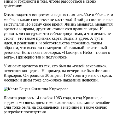
вины и трудности в том, чтобы разобраться в своих
действиях.
Кто-то задается вопросом: а ведь вспомнить 80-е и 90-е – там
же были какие сценические костюмы! Иной раз почти голые
выступали! Но всему свое время. Жизнь меняется, меняются
времена и нравы, другими становятся правила игры. И
уловить «из воздуха» что сейчас допустимо, а что делать не
стоит – это также признак карты Бацзы в удаче. А тут и
идея, и реализация, и обстоятельства сложились таким
образом, что вызвали немедленный сильный негативный
резонанс. Есть такая поговорка: «Плюнул в Небо – попал в
Бога». Примерно так и получилось.
У многих артистов из тех, кто был на «голой вечеринке»,
отменяют концерты. Например, на вечеринке был Филипп
Киркоров. Он родился 30 апреля 1967 года и у него с годом,
месяцем и днем тоже сложилось наказание нелюбви.
Лолита родилась 14 ноября 1963 года, в год Кролика, с
годом и месяцем, днем тоже сложилось наказание нелюбви.
Она тоже была на скандальной вечеринке и также сейчас
разгребает последствия.