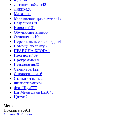
Летящие звёзды
42
Лирика
20
Магазин
1
Мобильные приложения
17
Недельки
378
Новости
131
Обучающее видео
6
Отношения
10
Персональные календари
4
Помощь по сайту
6
ПРАВИЛА БЛОГА
1
Прогнозы
409
Программы
14
Психология
20
Семинары
122
Справочники
16
Статьи-отзывы
2
Физиогномика
4
Фэн Шуй
777
Ци Мэнь Дунь Цзя
645
Цигун
2
Меню
Показать все
61
Запись Вебинара