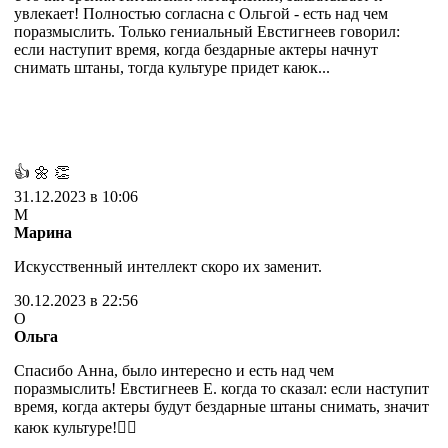
увлекает! Полностью согласна с Ольгой - есть над чем
поразмыслить. Только гениальный Евстигнеев говорил:
если наступит время, когда бездарные актеры начнут
снимать штаны, тогда культуре придет каюк...
👍
🌼
👏
31.12.2023 в 10:06
М
Марина
Искусственный интеллект скоро их заменит.
30.12.2023 в 22:56
О
Ольга
Спасибо Анна, было интересно и есть над чем
поразмыслить! Евстигнеев Е. когда то сказал: если наступит
время, когда актеры будут бездарные штаны снимать, значит
каюк культуре!🤷‍♂️