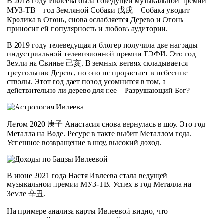
В 2018 году Ивлеева была соведущей музыкальной премии
МУЗ-ТВ – год Земляной Собаки
戊
戌
– Собака уводит
Кролика в Огонь, снова ослабляется Дерево и Огонь
приносит ей популярность и любовь аудитории.
В 2019 году телеведущая и блогер получила две награды
индустриальной телевизионной премии ТЭФИ. Это год
Земли на Свинье
己
亥
. В земных ветвях складывается
треугольник Дерева, но оно не прорастает в небесные
стволы. Этот год дает повод усомнится в том, а
действительно ли дерево для нее – Разрушающий Бог?
Летом 2020
庚
子
Анастасия снова вернулась в шоу. Это год
Металла на Воде. Ресурс в такте выбит Металлом года.
Успешное возвращение в шоу, высокий доход.
В июне 2021 года Настя Ивлеева стала ведущей
музыкальной премии МУЗ-ТВ. Успех в год Металла на
Земле
辛
丑
.
На примере анализа карты Ивлеевой видно, что