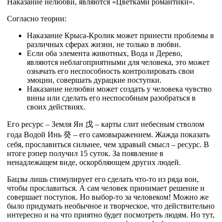
Наказание нелюбви, являются «Цветками романтики».
Согласно теории:
Наказание Крыса-Кролик может принести проблемы в
различных сферах жизни, не только в любви.
Если оба элемента животных, Вода и Дерево,
являются неблагоприятными для человека, это может
означать его неспособность контролировать свои
эмоции, совершать дурацкие поступки.
Наказание нелюбви может создать у человека чувство
вины или сделать его неспособным разобраться в
своих действиях.
Его ресурс – Земля Ян
戊
– карты слит небесным стволом
года Водой Инь
癸
– его самовыражением. Жажда показать
себя, прославиться сильнее, чем здравый смысл – ресурс. В
итоге рэпер получил 15 суток. За появление в
ненадлежащем виде, оскорбляющем других людей.
Бацзы лишь стимулирует его сделать что-то из ряда вон,
чтобы прославиться. А сам человек принимает решение и
совершает поступок. Но выбор-то за человеком! Можно же
было придумать необычное и творческое, что действительно
интересно и на что приятно будет посмотреть людям. Но тут,