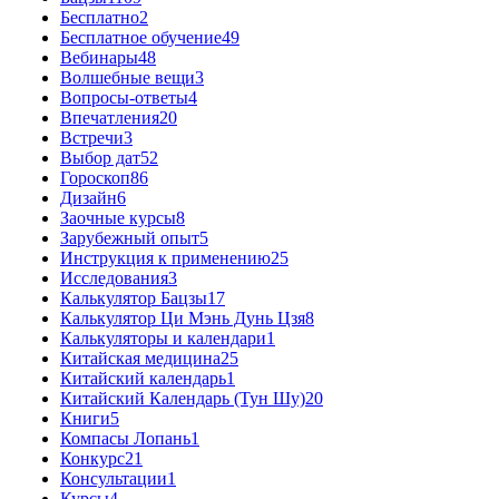
Бесплатно
2
Бесплатное обучение
49
Вебинары
48
Волшебные вещи
3
Вопросы-ответы
4
Впечатления
20
Встречи
3
Выбор дат
52
Гороскоп
86
Дизайн
6
Заочные курсы
8
Зарубежный опыт
5
Инструкция к применению
25
Исследования
3
Калькулятор Бацзы
17
Калькулятор Ци Мэнь Дунь Цзя
8
Калькуляторы и календари
1
Китайская медицина
25
Китайский календарь
1
Китайский Календарь (Тун Шу)
20
Книги
5
Компасы Лопань
1
Конкурс
21
Консультации
1
Курсы
4