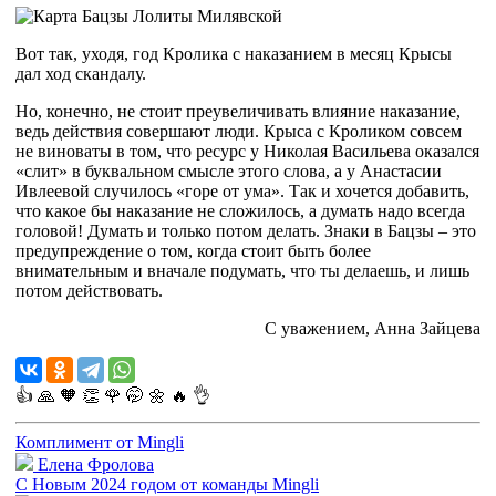
Вот так, уходя, год Кролика с наказанием в месяц Крысы
дал ход скандалу.
Но, конечно, не стоит преувеличивать влияние наказание,
ведь действия совершают люди. Крыса с Кроликом совсем
не виноваты в том, что ресурс у Николая Васильева оказался
«слит» в буквальном смысле этого слова, а у Анастасии
Ивлеевой случилось «горе от ума». Так и хочется добавить,
что какое бы наказание не сложилось, а думать надо всегда
головой! Думать и только потом делать. Знаки в Бацзы – это
предупреждение о том, когда стоит быть более
внимательным и вначале подумать, что ты делаешь, и лишь
потом действовать.
С уважением, Анна Зайцева
👍
🙏
🧡
👏
🌹
🤭
🌼
🔥
👌
Комплимент от Mingli
Елена Фролова
С Новым 2024 годом от команды Mingli