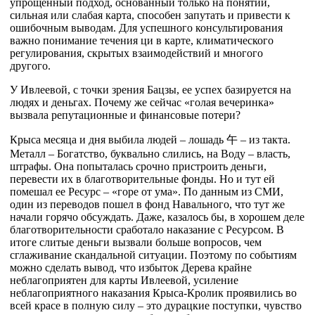
упрощенный подход, основанный только на понятии,
сильная или слабая карта, способен запутать и привести к
ошибочным выводам. Для успешного консультирования
важно понимание течения ци в карте, климатического
регулирования, скрытых взаимодействий и многого
другого.
У Ивлеевой, с точки зрения Бацзы, ее успех базируется на
людях и деньгах. Почему же сейчас «голая вечеринка»
вызвала репутационные и финансовые потери?
Крыса месяца и дня выбила людей – лошадь
午
– из такта.
Металл – Богатство, буквально слились, на Воду – власть,
штрафы. Она попыталась срочно пристроить деньги,
перевести их в благотворительные фонды. Но и тут ей
помешал ее Ресурс – «горе от ума». По данным из СМИ,
один из переводов пошел в фонд Навального, что тут же
начали горячо обсуждать. Даже, казалось бы, в хорошем деле
благотворительности сработало наказание с Ресурсом. В
итоге слитые деньги вызвали больше вопросов, чем
сглаживание скандальной ситуации. Поэтому по событиям
можно сделать вывод, что избыток Дерева крайне
неблагоприятен для карты Ивлеевой, усиление
неблагоприятного наказания Крыса-Кролик проявились во
всей красе в полную силу – это дурацкие поступки, чувство