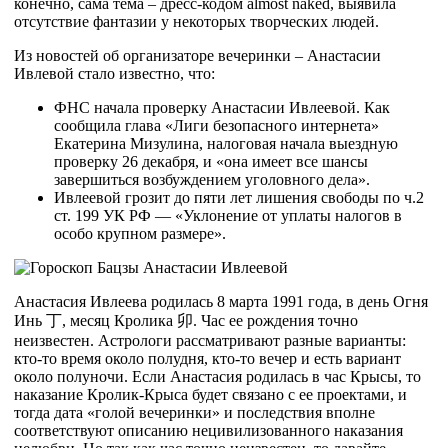
конечно, сама тема – дресс-кодом almost naked, выявила
отсутствие фантазии у некоторых творческих людей.
Из новостей об организаторе вечеринки – Анастасии
Ивлевой стало известно, что:
ФНС начала проверку Анастасии Ивлеевой. Как
сообщила глава «Лиги безопасного интернета»
Екатерина Мизулина, налоговая начала выездную
проверку 26 декабря, и «она имеет все шансы
завершиться возбуждением уголовного дела».
Ивлеевой грозит до пяти лет лишения свободы по ч.2
ст. 199 УК РФ — «Уклонение от уплаты налогов в
особо крупном размере».
Анастасия Ивлеева родилась 8 марта 1991 года, в день Огня
Инь
丁
, месяц Кролика
卯
. Час ее рождения точно
неизвестен. Астрологи рассматривают разные варианты:
кто-то время около полудня, кто-то вечер и есть вариант
около полуночи. Если Анастасия родилась в час Крысы, то
наказание Кролик-Крыса будет связано с ее проектами, и
тогда дата «голой вечеринки» и последствия вполне
соответствуют описанию нецивилизованного наказания