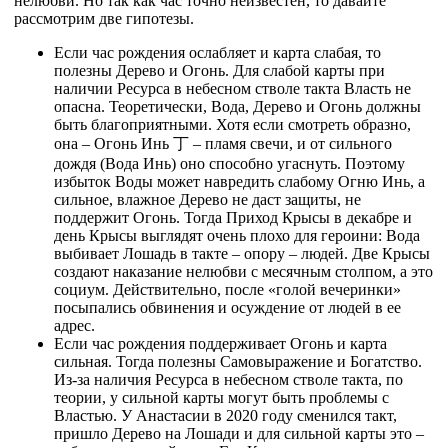
нелюбви. Но так как час точно неизвестен, то давайте
рассмотрим две гипотезы.
Если час рождения ослабляет и карта слабая, то
полезны Дерево и Огонь. Для слабой карты при
наличии Ресурса в небесном стволе такта Власть не
опасна. Теоретически, Вода, Дерево и Огонь должны
быть благоприятными. Хотя если смотреть образно,
она – Огонь Инь
丁
– пламя свечи, и от сильного
дождя (Вода Инь) оно способно угаснуть. Поэтому
избыток Воды может навредить слабому Огню Инь, а
сильное, влажное Дерево не даст защиты, не
поддержит Огонь. Тогда Приход Крысы в декабре и
день Крысы выглядят очень плохо для героини: Вода
выбивает Лошадь в такте – опору – людей. Две Крысы
создают наказание нелюбви с месячным столпом, а это
социум. Действительно, после «голой вечеринки»
посыпались обвинения и осуждение от людей в ее
адрес.
Если час рождения поддерживает Огонь и карта
сильная. Тогда полезны Самовыражение и Богатство.
Из-за наличия Ресурса в небесном стволе такта, по
теории, у сильной карты могут быть проблемы с
Властью. У Анастасии в 2020 году сменился такт,
пришло Дерево на Лошади и для сильной карты это –