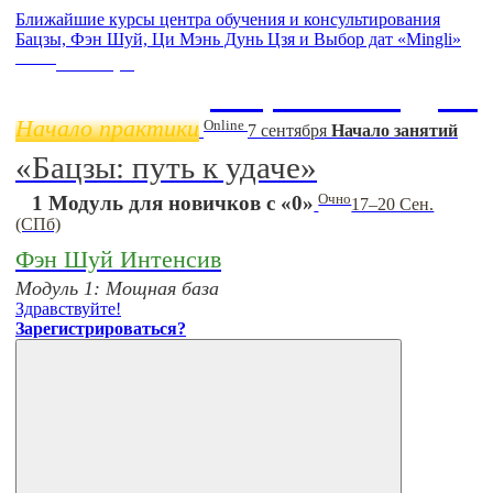
Ближайшие курсы центра обучения и консультирования
Бацзы, Фэн Шуй, Ци Мэнь Дунь Цзя и Выбор дат «Mingli»
Online
11 ноября
Бацзы 2 Модуль
Начало практики
Online
7 сентября
Начало занятий
«Бацзы: путь к удаче»
Очно
1 Модуль для новичков с «0»
17–20 Сен.
(СПб)
Фэн Шуй Интенсив
Модуль 1: Мощная база
Здравствуйте!
Зарегистрироваться?