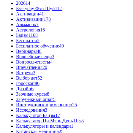
2026
14
Everyday Фэн Шуй
112
Активации
41
Активизации
178
Альманах
7
Астрология
16
Бацзы
1108
Бесплатно
2
Бесплатное обучение
49
Вебинары
48
Волшебные вещи
3
Вопросы-ответы
4
Впечатления
20
Встречи
3
Выбор дат
52
Гороскоп
86
Дизайн
6
Заочные курсы
8
Зарубежный опыт
5
Инструкция к применению
25
Исследования
3
Калькулятор Бацзы
17
Калькулятор Ци Мэнь Дунь Цзя
8
Калькуляторы и календари
1
Китайская медицина
25