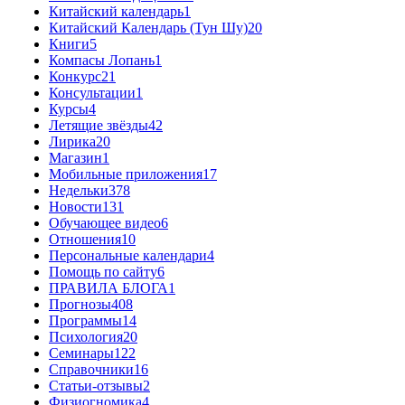
Китайский календарь
1
Китайский Календарь (Тун Шу)
20
Книги
5
Компасы Лопань
1
Конкурс
21
Консультации
1
Курсы
4
Летящие звёзды
42
Лирика
20
Магазин
1
Мобильные приложения
17
Недельки
378
Новости
131
Обучающее видео
6
Отношения
10
Персональные календари
4
Помощь по сайту
6
ПРАВИЛА БЛОГА
1
Прогнозы
408
Программы
14
Психология
20
Семинары
122
Справочники
16
Статьи-отзывы
2
Физиогномика
4