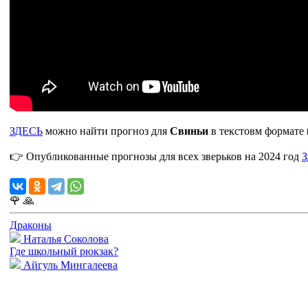
ЗДЕСЬ
можно найти прогноз для
Свиньи
в текстовм формате 
👉 Опубликованные прогнозы для всех зверьков на 2024 год
🌹
🙏
Драконы
Наталья Соколова
Где школьный рюкзак?
Айгуль Мингалеева