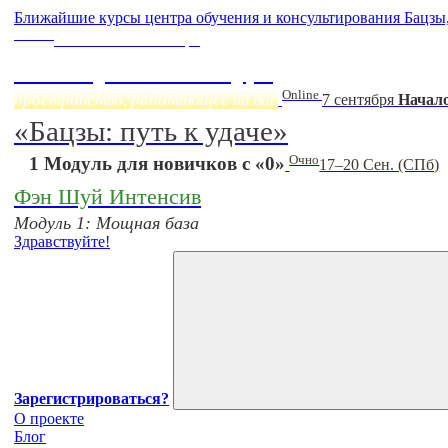
Ближайшие курсы центра обучения и консультирования Бацзы
Online
Начало:
23 Сентября
Фэн Шуй онлайн-курс
Online
пространство, работающее на вас
7 сентября
Начало
«Бацзы: путь к удаче»
Очно
1 Модуль для новичков с «0»
17–20 Сен. (СПб)
Фэн Шуй Интенсив
Модуль 1: Мощная база
Здравствуйте!
Зарегистрироваться?
О проекте
Блог