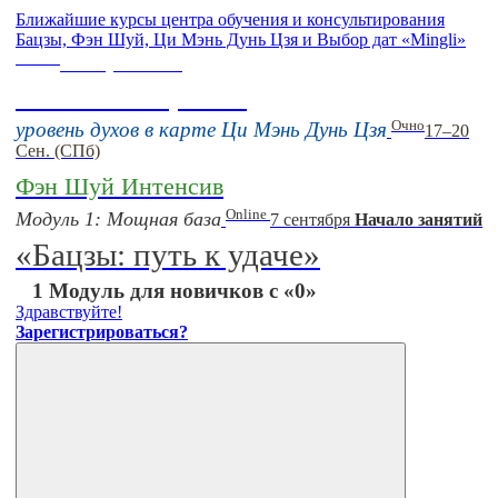
Ближайшие курсы центра обучения и консультирования
Бацзы, Фэн Шуй, Ци Мэнь Дунь Цзя и Выбор дат «Mingli»
Online
16 августа 11:00
Тонкие настройки
Очно
уровень духов в карте Ци Мэнь Дунь Цзя
17–20
Сен. (СПб)
Фэн Шуй Интенсив
Online
Модуль 1: Мощная база
7 сентября
Начало занятий
«Бацзы: путь к удаче»
1 Модуль для новичков с «0»
Здравствуйте!
Зарегистрироваться?