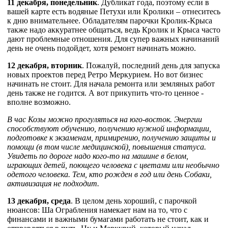
11 декабря, понедельник
. Дубликат года, поэтому если в
вашей карте есть водяные Петухи или Кролики – отнеситесь
к дню внимательнее. Обладателям парочки Кролик-Крыса
также надо аккуратнее общаться, ведь Кролик и Крыса часто
дают проблемные отношения. Для супер важных начинаний
день не очень подойдет, хотя ремонт начинать можно.
12 декабря, вторник
. Пожалуй, последний день для запуска
новых проектов перед Ретро Меркурием. Но вот бизнес
начинать не стоит. Для начала ремонта или земляных работ
день также не годится. А вот прикупить что-то ценное -
вполне возможно.
В час Козы можно прогуляться на юго-восток. Энергии
способствуют обучению, получению нужной информации,
подготовке к экзаменам, примирению, получению защиты и
помощи (в том числе медицинской), повышения статуса.
Увидеть по дороге надо кого-то на машине в белом,
играющих детей, поющего человека с цветами или необычно
одетого человека. Тем, кто рожден в год или день Собаки,
активизация не подходит.
13 декабря, среда
. В целом день хороший, с парочкой
нюансов: Ша Ограбления намекает нам на то, что с
финансами и важными бумагами работать не стоит, как и