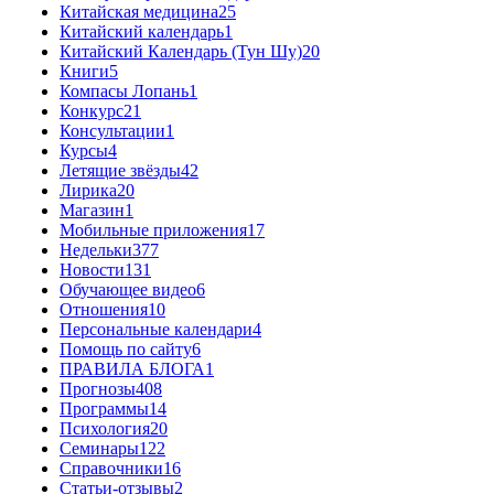
Китайская медицина
25
Китайский календарь
1
Китайский Календарь (Тун Шу)
20
Книги
5
Компасы Лопань
1
Конкурс
21
Консультации
1
Курсы
4
Летящие звёзды
42
Лирика
20
Магазин
1
Мобильные приложения
17
Недельки
377
Новости
131
Обучающее видео
6
Отношения
10
Персональные календари
4
Помощь по сайту
6
ПРАВИЛА БЛОГА
1
Прогнозы
408
Программы
14
Психология
20
Семинары
122
Справочники
16
Статьи-отзывы
2