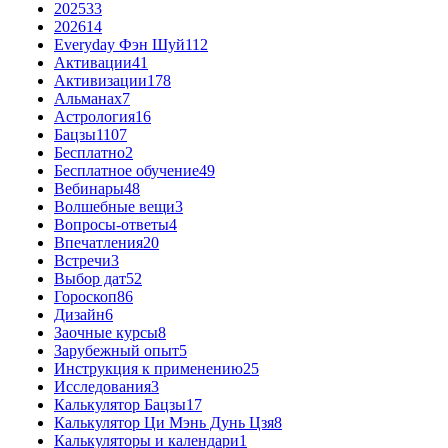
2025
33
2026
14
Everyday Фэн Шуй
112
Активации
41
Активизации
178
Альманах
7
Астрология
16
Бацзы
1107
Бесплатно
2
Бесплатное обучение
49
Вебинары
48
Волшебные вещи
3
Вопросы-ответы
4
Впечатления
20
Встречи
3
Выбор дат
52
Гороскоп
86
Дизайн
6
Заочные курсы
8
Зарубежный опыт
5
Инструкция к применению
25
Исследования
3
Калькулятор Бацзы
17
Калькулятор Ци Мэнь Дунь Цзя
8
Калькуляторы и календари
1