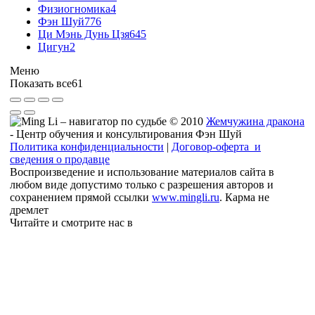
Физиогномика
4
Фэн Шуй
776
Ци Мэнь Дунь Цзя
645
Цигун
2
Меню
Показать все
61
© 2010
Жемчужина дракона
- Центр обучения и консультирования Фэн Шуй
Политика конфиденциальности
|
Договор-оферта и
сведения о продавце
Воспроизведение и использование материалов сайта в
любом виде допустимо только с разрешения авторов и
сохранением прямой ссылки
www.mingli.ru
. Карма не
дремлет
Читайте и смотрите нас в