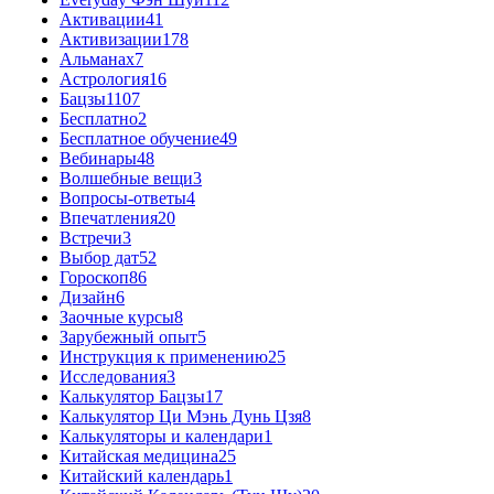
Активации
41
Активизации
178
Альманах
7
Астрология
16
Бацзы
1107
Бесплатно
2
Бесплатное обучение
49
Вебинары
48
Волшебные вещи
3
Вопросы-ответы
4
Впечатления
20
Встречи
3
Выбор дат
52
Гороскоп
86
Дизайн
6
Заочные курсы
8
Зарубежный опыт
5
Инструкция к применению
25
Исследования
3
Калькулятор Бацзы
17
Калькулятор Ци Мэнь Дунь Цзя
8
Калькуляторы и календари
1
Китайская медицина
25
Китайский календарь
1