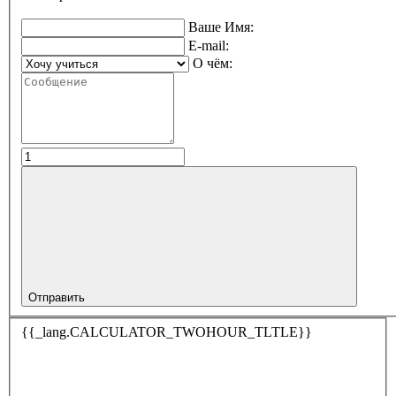
Ваше Имя:
E-mail:
О чём:
Отправить
{{_lang.CALCULATOR_TWOHOUR_TLTLE}}