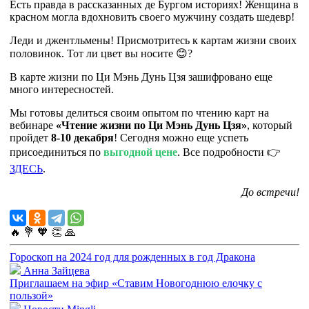
Есть правда в рассказанных де Бургом историях! Женщина в
красном могла вдохновить своего мужчину создать шедевр!
Леди и джентльмены! Присмотритесь к картам жизни своих
половинок. Тот ли цвет вы носите 😊?
В карте жизни по Ци Мэнь Дунь Цзя зашифровано еще
много интересностей.
Мы готовы делиться своим опытом по чтению карт на
вебинаре
«Чтение жизни по Ци Мэнь Дунь Цзя»
, который
пройдет
8-10 декабря
! Сегодня можно еще успеть
присоединиться по
выгодной цене
. Все подробности 👉
ЗДЕСЬ
.
До встречи!
🔥
💐
🧡
👏
🙏
Гороскоп на 2024 год для рожденных в год Дракона
Анна Зайцева
Приглашаем на эфир «Ставим Новогоднюю елочку с
пользой»