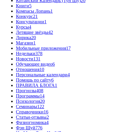
Китайский Календарь (Тун Шу)
20
Книги
5
Компасы Лопань
1
Конкурс
21
Консультации
1
Курсы
4
Летящие звёзды
42
Лирика
20
Магазин
1
Мобильные приложения
17
Недельки
378
Новости
131
Обучающее видео
6
Отношения
10
Персональные календари
4
Помощь по сайту
6
ПРАВИЛА БЛОГА
1
Прогнозы
408
Программы
14
Психология
20
Семинары
122
Справочники
16
Статьи-отзывы
2
Физиогномика
4
Фэн Шуй
776