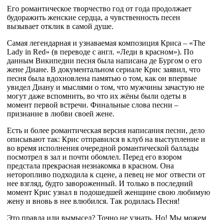
Его романтическое творчество год от года продолжает
будоражить женские сердца, а чувственность песен
вызывает отклик в самой душе.
Самая легендарная и узнаваемая композиция Криса – «The
Lady in Red» (в переводе с англ. «Леди в красном»). По
данным Википедии песня была написана де Бургом о его
жене Диане. В документальном сериале Крис заявил, что
песня была вдохновлена памятью о том, как он впервые
увидел Диану и мыслями о том, что мужчины зачастую не
могут даже вспомнить, во что их жёны были одеты в
момент первой встречи. Финальные слова песни –
признание в любви своей жене.
Есть и более романтическая версия написания песни, дело
описывают так: Крис отправился в клуб на выступление и
во время исполнения очередной романтической баллады
посмотрел в зал и почти обомлел. Перед его взором
предстала прекрасная незнакомка в красном. Она
неторопливо подходила к сцене, а певец не мог отвести от
нее взгляд, будто завороженный. И только в последний
момент Крис узнал в подошедшей женщине свою любимую
жену и вновь в нее влюбился. Так родилась Песня!
Это правда или вымысел? Точно не узнать. Но! Мы можем