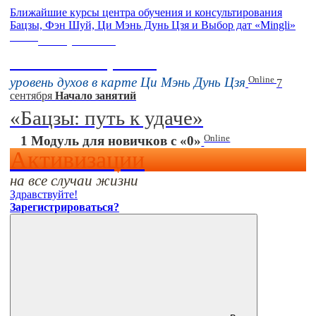
Ближайшие курсы центра обучения и консультирования
Бацзы, Фэн Шуй, Ци Мэнь Дунь Цзя и Выбор дат «Mingli»
Online
16 августа 11:00
Тонкие настройки
Online
уровень духов в карте Ци Мэнь Дунь Цзя
7
сентября
Начало занятий
«Бацзы: путь к удаче»
Online
1 Модуль для новичков с «0»
Активизации
на все случаи жизни
Здравствуйте!
Зарегистрироваться?