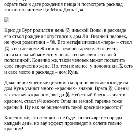
обратиться к дате рождения певца и посмотреть расклад
жизни по системе Ци Мэнь Дунь Цзя.
Крис де Бург родился в день 癸 иньской Воды, в раскладе
его ствол рождения опустился в дом Ли. Видный человек,
не чужд романтики – 辅. Его метафизическая «пара» – ствол
戊
в его же доме Жизни на земной тарелке. Это очень
показательный момент, у певца тесная связь со своей
половинкой. Конечно же, такой человек может посвятить
свое творчество жене. Но, тем не менее, у половинки
戊
есть
и свое место в раскладе – дом Кунь.
Даже неискушенные цимэнисты при первом же взгляде на
дом Кунь увидят много «красных» знаков: Врата
景
Сцены –
эффектная в красном, звезда
英
Небесный блеск – сияет в
красном, ствол
丙
янского Огня на земной тарелке тоже
красный. Ну как не ошеломить такой красной красотой?
Конечно же, эта женщина не будет носить яркие наряды
каждый день, но вау эффект произведет в ослепительно
красном!