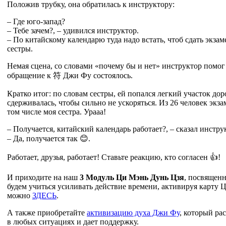
Положив трубку, она обратилась к инструктору:
– Где юго-запад?
– Тебе зачем?, – удивился инструктор.
– По китайскому календарю туда надо встать, чтоб сдать экзам
сестры.
Немая сцена, со словами «почему бы и нет» инструктор помог
обращение к
符
Джи Фу состоялось.
Кратко итог: по словам сестры, ей попался легкий участок доро
сдерживалась, чтобы сильно не ускоряться. Из 26 человек экза
том числе моя сестра. Урааа!
– Получается, китайский календарь работает?, – сказал инстру
– Да, получается так 😊.
Работает, друзья, работает! Ставьте реакцию, кто согласен 👍!
И приходите на наш
3 Модуль Ци Мэнь Дунь Цзя
, посвященн
будем учиться усиливать действие времени, активируя карту
можно
ЗДЕСЬ
.
А также приобретайте
активизацию духа Джи Фу
, который рас
в любых ситуациях и дает поддержку.