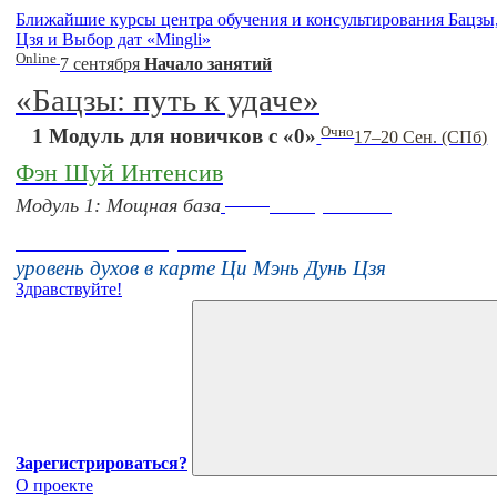
Ближайшие курсы центра обучения и консультирования Бацз
Цзя и Выбор дат «Mingli»
Online
7 сентября
Начало занятий
«Бацзы: путь к удаче»
Очно
1 Модуль для новичков с «0»
17–20 Сен. (СПб)
Фэн Шуй Интенсив
Online
Модуль 1: Мощная база
16 августа 11:00
Тонкие настройки
уровень духов в карте Ци Мэнь Дунь Цзя
Здравствуйте!
Зарегистрироваться?
О проекте