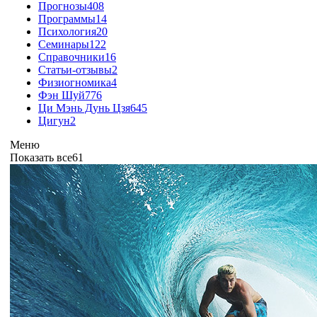
Прогнозы
408
Программы
14
Психология
20
Семинары
122
Справочники
16
Статьи-отзывы
2
Физиогномика
4
Фэн Шуй
776
Ци Мэнь Дунь Цзя
645
Цигун
2
Меню
Показать все
61