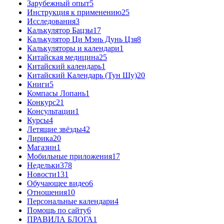
Зарубежный опыт
5
Инструкция к применению
25
Исследования
3
Калькулятор Бацзы
17
Калькулятор Ци Мэнь Дунь Цзя
8
Калькуляторы и календари
1
Китайская медицина
25
Китайский календарь
1
Китайский Календарь (Тун Шу)
20
Книги
5
Компасы Лопань
1
Конкурс
21
Консультации
1
Курсы
4
Летящие звёзды
42
Лирика
20
Магазин
1
Мобильные приложения
17
Недельки
378
Новости
131
Обучающее видео
6
Отношения
10
Персональные календари
4
Помощь по сайту
6
ПРАВИЛА БЛОГА
1