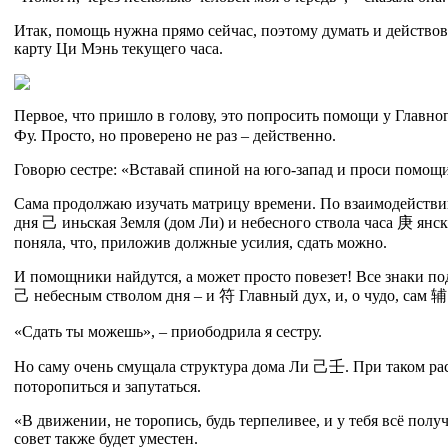
Итак, помощь нужна прямо сейчас, поэтому думать и действов
карту Ци Мэнь текущего часа.
Первое, что пришло в голову, это попросить помощи у Главно
Фу. Просто, но проверено не раз – действенно.
Говорю сестре: «Вставай спиной на юго-запад и проси помощи
Сама продолжаю изучать матрицу времени. По взаимодействи
дня
己
иньская Земля (дом Ли) и небесного ствола часа
庚
янск
поняла, что, приложив должные усилия, сдать можно.
И помощники найдутся, а может просто повезет! Все знаки по
己
небесным стволом дня – и
符
Главный дух, и, о чудо, сам 辅
«Сдать ты можешь», – приободрила я сестру.
Но саму очень смущала структура дома Ли
己
壬
. При таком ра
поторопиться и запутаться.
«В движении, не торопись, будь терпеливее, и у тебя всё получ
совет также будет уместен.