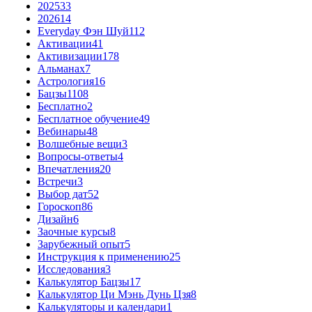
2025
33
2026
14
Everyday Фэн Шуй
112
Активации
41
Активизации
178
Альманах
7
Астрология
16
Бацзы
1108
Бесплатно
2
Бесплатное обучение
49
Вебинары
48
Волшебные вещи
3
Вопросы-ответы
4
Впечатления
20
Встречи
3
Выбор дат
52
Гороскоп
86
Дизайн
6
Заочные курсы
8
Зарубежный опыт
5
Инструкция к применению
25
Исследования
3
Калькулятор Бацзы
17
Калькулятор Ци Мэнь Дунь Цзя
8
Калькуляторы и календари
1