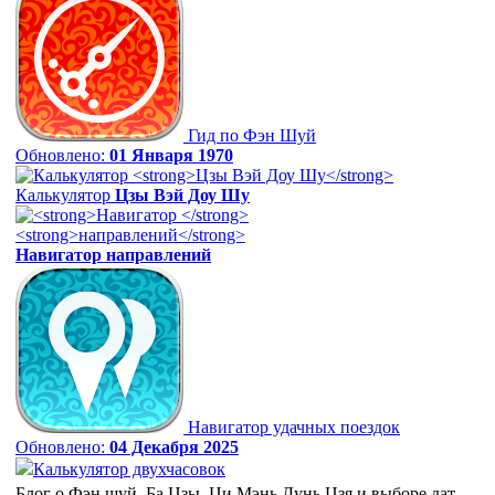
Гид по Фэн Шуй
Обновлено:
01 Января 1970
Калькулятор
Цзы Вэй Доу Шу
Навигатор
направлений
Навигатор удачных поездок
Обновлено:
04 Декабря 2025
Калькулятор двухчасовок
Блог о Фэн шуй, Ба Цзы, Ци Мэнь Дунь Цзя и выборе дат