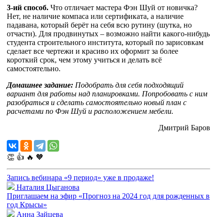
3-ий способ.
Что отличает мастера Фэн Шуй от новичка?
Нет, не наличие компаса или сертификата, а наличие
падавана, который берёт на себя всю рутину (шутка, но
отчасти). Для продвинутых – возможно найти какого-нибудь
студента строительного института, который по зарисовкам
сделает все чертежи и красиво их оформит за более
короткий срок, чем этому учиться и делать всё
самостоятельно.
Домашнее задание:
Подобрать для себя подходящий
вариант для работы над планировками. Попробовать с ним
разобраться и сделать самостоятельно новый план с
расчетами по Фэн Шуй и расположением мебели.
Дмитрий Баров
👏
👍
🔥
🧡
Запись вебинара «9 период» уже в продаже!
Наталия Цыганова
Приглашаем на эфир «Прогноз на 2024 год для рожденных в
год Крысы»
Анна Зайцева