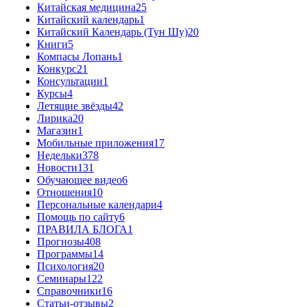
Китайская медицина
25
Китайский календарь
1
Китайский Календарь (Тун Шу)
20
Книги
5
Компасы Лопань
1
Конкурс
21
Консультации
1
Курсы
4
Летящие звёзды
42
Лирика
20
Магазин
1
Мобильные приложения
17
Недельки
378
Новости
131
Обучающее видео
6
Отношения
10
Персональные календари
4
Помощь по сайту
6
ПРАВИЛА БЛОГА
1
Прогнозы
408
Программы
14
Психология
20
Семинары
122
Справочники
16
Статьи-отзывы
2