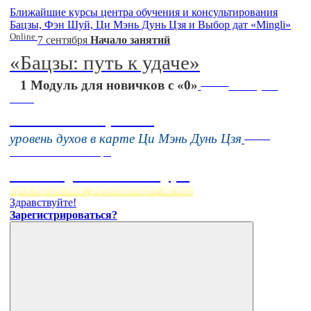
Ближайшие курсы центра обучения и консультирования
Бацзы, Фэн Шуй, Ци Мэнь Дунь Цзя и Выбор дат «Mingli»
Online
7 сентября
Начало занятий
«Бацзы: путь к удаче»
Online
1 Модуль для новичков с «0»
16 августа
11:00
Тонкие настройки
Online
уровень духов в карте Ци Мэнь Дунь Цзя
Начало:
23 Сентября
Фэн Шуй онлайн-курс
пространство, работающее на вас
Здравствуйте!
Зарегистрироваться?