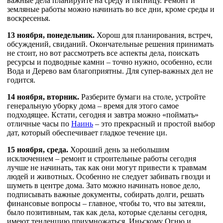
важные дела планируйте на среду и пятницу. Ремонт и
земляные работы можно начинать во все дни, кроме среды и
воскресенья.
13 ноября, понедельник.
Хорош для планирования, встреч,
обсуждений, свиданий. Окончательные решения принимать
не стоит, но вот рассмотреть все аспекты дела, поискать
ресурсы и подводные камни – точно нужно, особенно, если
Вода и Дерево вам благоприятны. Для супер-важных дел не
годится.
14 ноября, вторник.
Разберите бумаги на столе, устройте
генеральную уборку дома – время для этого самое
подходящее. Кстати, сегодня и завтра можно «поймать»
отличные часы по
Наинь
– это прекрасный и простой выбор
дат, который обеспечивает гладкое течение ци.
15 ноября, среда.
Хороший день за небольшим
исключением – ремонт и строительные работы сегодня
лучше не начинать, так как они могут привести к травмам
людей и животных. Особенно не следует забивать гвозди и
шуметь в центре дома. Зато можно начинать новое дело,
подписывать важные документы, собирать долги, решать
финансовые вопросы – главное, чтобы то, что вы затеяли,
было позитивным, так как дела, которые сделаны сегодня,
имеют тенденцию приумножаться. Иньскому Огню и