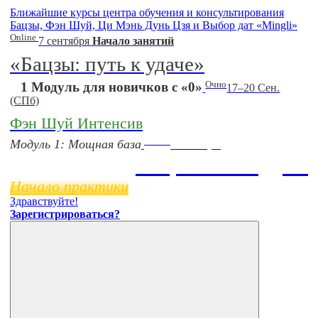
Ближайшие курсы центра обучения и консультирования
Бацзы, Фэн Шуй, Ци Мэнь Дунь Цзя и Выбор дат «Mingli»
Online
7 сентября
Начало занятий
«Бацзы: путь к удаче»
Очно
1 Модуль для новичков с «0»
17–20 Сен.
(СПб)
Фэн Шуй Интенсив
Online
Модуль 1: Мощная база
11 ноября
Бацзы 2 Модуль
Начало практики
Здравствуйте!
Зарегистрироваться?