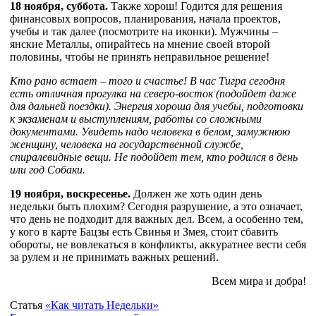
18 ноября, суббота.
Также хорош! Годится для решения
финансовых вопросов, планирования, начала проектов,
учебы и так далее (посмотрите на иконки). Мужчины –
янские Металлы, опирайтесь на мнение своей второй
половины, чтобы не принять неправильное решение!
Кто рано встает – того и счастье! В час Тигра сегодня
есть отличная прогулка на северо-восток (подойдет даже
для дальней поездки). Энергия хороша для учебы, подготовки
к экзаменам и выступлениям, работы со сложными
документами. Увидеть надо человека в белом, замужнюю
женщину, человека на государственной службе,
спиралевидные вещи. Не подойдет тем, кто родился в день
или год Собаки.
19 ноября, воскресенье.
Должен же хоть один день
недельки быть плохим? Сегодня разрушение, а это означает,
что день не подходит для важных дел. Всем, а особенно тем,
у кого в карте Бацзы есть Свинья и Змея, стоит сбавить
обороты, не вовлекаться в конфликты, аккуратнее вести себя
за рулем и не принимать важных решений.
Всем мира и добра!
Статья
«Как читать Недельки»