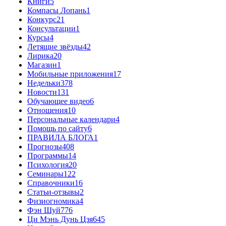
Книги
5
Компасы Лопань
1
Конкурс
21
Консультации
1
Курсы
4
Летящие звёзды
42
Лирика
20
Магазин
1
Мобильные приложения
17
Недельки
378
Новости
131
Обучающее видео
6
Отношения
10
Персональные календари
4
Помощь по сайту
6
ПРАВИЛА БЛОГА
1
Прогнозы
408
Программы
14
Психология
20
Семинары
122
Справочники
16
Статьи-отзывы
2
Физиогномика
4
Фэн Шуй
776
Ци Мэнь Дунь Цзя
645