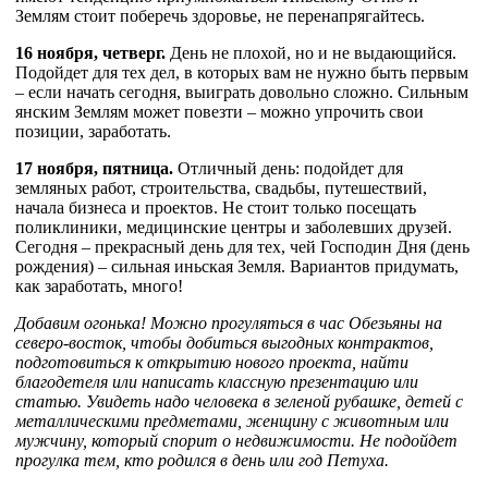
Землям стоит поберечь здоровье, не перенапрягайтесь.
16 ноября, четверг.
День не плохой, но и не выдающийся.
Подойдет для тех дел, в которых вам не нужно быть первым
– если начать сегодня, выиграть довольно сложно. Сильным
янским Землям может повезти – можно упрочить свои
позиции, заработать.
17 ноября, пятница.
Отличный день: подойдет для
земляных работ, строительства, свадьбы, путешествий,
начала бизнеса и проектов. Не стоит только посещать
поликлиники, медицинские центры и заболевших друзей.
Сегодня – прекрасный день для тех, чей Господин Дня (день
рождения) – сильная иньская Земля. Вариантов придумать,
как заработать, много!
Добавим огонька! Можно прогуляться в час Обезьяны на
северо-восток, чтобы добиться выгодных контрактов,
подготовиться к открытию нового проекта, найти
благодетеля или написать классную презентацию или
статью. Увидеть надо человека в зеленой рубашке, детей с
металлическими предметами, женщину с животным или
мужчину, который спорит о недвижимости. Не подойдет
прогулка тем, кто родился в день или год Петуха.