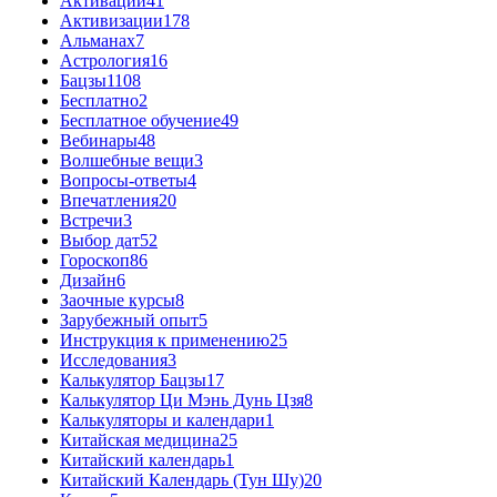
Активации
41
Активизации
178
Альманах
7
Астрология
16
Бацзы
1108
Бесплатно
2
Бесплатное обучение
49
Вебинары
48
Волшебные вещи
3
Вопросы-ответы
4
Впечатления
20
Встречи
3
Выбор дат
52
Гороскоп
86
Дизайн
6
Заочные курсы
8
Зарубежный опыт
5
Инструкция к применению
25
Исследования
3
Калькулятор Бацзы
17
Калькулятор Ци Мэнь Дунь Цзя
8
Калькуляторы и календари
1
Китайская медицина
25
Китайский календарь
1
Китайский Календарь (Тун Шу)
20