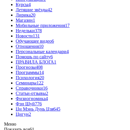
Курсы
4
Летящие звёзды
42
Лирика
20
Магазин
1
Мобильные приложения
17
Недельки
378
Новости
131
Обучающее видео
6
Отношения
10
Персональные календари
4
Помощь по сайту
6
ПРАВИЛА БЛОГА
1
Прогнозы
408
Программы
14
Психология
20
Семинары
122
Справочники
16
Статьи-отзывы
2
Физиогномика
4
Фэн Шуй
776
Ци Мэнь Дунь Цзя
645
Цигун
2
Меню
Показать все
61