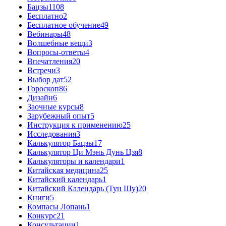
Бацзы
1108
Бесплатно
2
Бесплатное обучение
49
Вебинары
48
Волшебные вещи
3
Вопросы-ответы
4
Впечатления
20
Встречи
3
Выбор дат
52
Гороскоп
86
Дизайн
6
Заочные курсы
8
Зарубежный опыт
5
Инструкция к применению
25
Исследования
3
Калькулятор Бацзы
17
Калькулятор Ци Мэнь Дунь Цзя
8
Калькуляторы и календари
1
Китайская медицина
25
Китайский календарь
1
Китайский Календарь (Тун Шу)
20
Книги
5
Компасы Лопань
1
Конкурс
21
Консультации
1