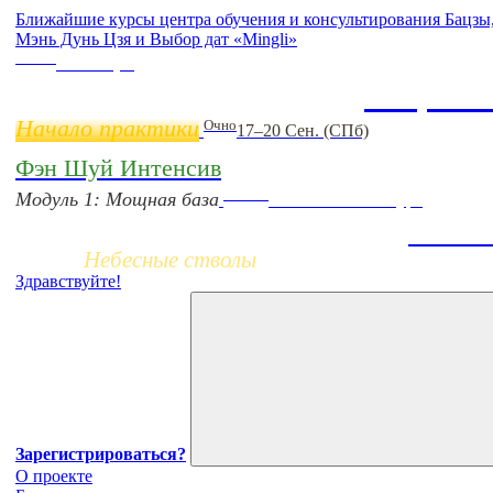
Ближайшие курсы центра обучения и консультирования Бацз
Мэнь Дунь Цзя и Выбор дат «Mingli»
Online
11 ноября
Бацзы 
Начало практики
Очно
17–20 Сен. (СПб)
Фэн Шуй Интенсив
Заочно
Модуль 1: Мощная база
НОВЫЙ online-курс
Жизнь 
Небесные стволы
Здравствуйте!
Зарегистрироваться?
О проекте