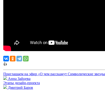
👍
Приглашаем на эфир «О чем расскажут Символические звезды
Анна Зайцева
Этапы дизайн-проекта
Дмитрий Баров