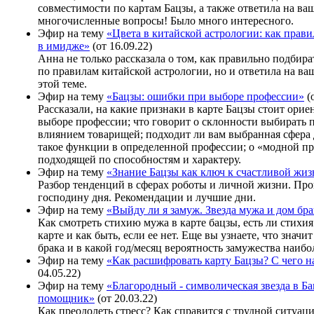
совместимости по картам Бацзы, а также ответила на ва
многочисленные вопросы! Было много интересного.
Эфир на тему
«Цвета в китайской астрологии: как прави
в имидже»
(от 16.09.22)
Анна не только рассказала о том, как правильно подбира
по правилам китайской астрологии, но и ответила на в
этой теме.
Эфир на тему
«Бацзы: ошибки при выборе профессии»
(о
Рассказали, на какие признаки в карте Бацзы стоит орие
выборе профессии; что говорит о склонности выбирать
влиянием товарищей; подходит ли вам выбранная сфера 
такое функции в определенной профессии; о «модной п
подходящей по способностям и характеру.
Эфир на тему
«Знание Бацзы как ключ к счастливой жи
Разбор тенденций в сферах роботы и личной жизни. Пр
господину дня. Рекомендации и лучшие дни.
Эфир на тему
«Выйду ли я замуж. Звезда мужа и дом бра
Как смотреть стихию мужа в карте бацзы, есть ли стихи
карте и как быть, если ее нет. Еще вы узнаете, что значи
брака и в какой год/месяц вероятность замужества наибо
Эфир на тему
«Как расшифровать карту Бацзы? С чего н
04.05.22)
Эфир на тему
«Благородный - символическая звезда в Ба
помощник»
(от 20.03.22)
Как преодолеть стресс? Как справится с трудной ситуац