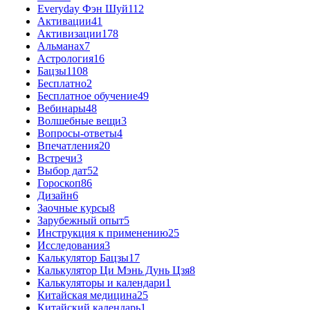
Everyday Фэн Шуй
112
Активации
41
Активизации
178
Альманах
7
Астрология
16
Бацзы
1108
Бесплатно
2
Бесплатное обучение
49
Вебинары
48
Волшебные вещи
3
Вопросы-ответы
4
Впечатления
20
Встречи
3
Выбор дат
52
Гороскоп
86
Дизайн
6
Заочные курсы
8
Зарубежный опыт
5
Инструкция к применению
25
Исследования
3
Калькулятор Бацзы
17
Калькулятор Ци Мэнь Дунь Цзя
8
Калькуляторы и календари
1
Китайская медицина
25
Китайский календарь
1