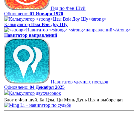
Гид по Фэн Шуй
Обновлено:
01 Января 1970
Калькулятор
Цзы Вэй Доу Шу
Навигатор
направлений
Навигатор удачных поездок
Обновлено:
04 Декабря 2025
Калькулятор двухчасовок
Блог о Фэн шуй, Ба Цзы, Ци Мэнь Дунь Цзя и выборе дат