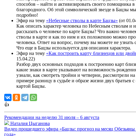
способов – найти и активизировать своего помощника в
благородного. Об этой символической звезде в Бацзы м
подробно!
Эфир на тему
«Небесные стволы в карте Бацзы»
(от 01.0
Как описать характер человека по Небесным стволам и н
рассказать о человеке по карте Бацзы? Что важно челов
стволы в карте и как по ним и их положению можно про
человека. Ответ на вопрос, почему вы можете не узнать 
Что еще в Бацзы используется для описания характера.
Эфир на тему
«Как построить карту близнецов или дво
15.04.22)
Разбор двух основных подходов к построению карт близ
какие знаки в карте указывают на возможность рождени
узнали, как смотреть тройни и четверни, рассмотрели на
примере разницу в судьбе и образе жизни двух братьев с
картой Бацзы.
👍
Рекомендации на неделю 31 июля – 6 августа
Наталия Цыганова
Видео прошедшего эфира «Бацзы: прогноз на месяц Обезьяны 
года»