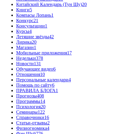
Китайский Календарь (Тун Шу)
20
Книги
5
Компасы Лопань
1
Конкурс
21
Консультации
1
Курсы
4
Летящие звёзды
42
Лирика
20
Магазин
1
Мобильные приложения
17
Недельки
378
Новости
131
Обучающее видео
6
Отношения
10
Персональные календари
4
Помощь по сайту
6
ПРАВИЛА БЛОГА
1
Прогнозы
408
Программы
14
Психология
20
Семинары
122
Справочники
16
Статьи-отзывы
2
Физиогномика
4
Фэн Шуй
776