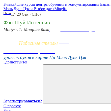
Ближайшие курсы центра обучения и консультирования Бацз
Мэнь Дунь Цзя и Выбор дат «Mingli»
Очно
17–20 Сен. (СПб)
Фэн Шуй Интенсив
Заочно
Модуль 1: Мощная база
НОВЫЙ online-курс
Жизнь 
Небесные стволы
Online
16 августа 11:00
Тонкие настройки
уровень духов в карте Ци Мэнь Дунь Цзя
Здравствуйте!
Зарегистрироваться?
О проекте
Блог