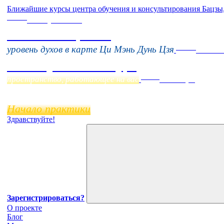
Ближайшие курсы центра обучения и консультирования Бацзы
Online
16 августа 11:00
Тонкие настройки
Online
уровень духов в карте Ци Мэнь Дунь Цзя
Начало
Фэн Шуй онлайн-курс
Online
пространство, работающее на вас
11 ноября
Начало практики
Здравствуйте!
Зарегистрироваться?
О проекте
Блог