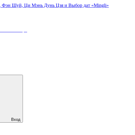
, Фэн Шуй, Ци Мэнь Дунь Цзя и Выбор дат «Mingli»
:
23 Сентября
Вход