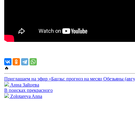
🔥
Приглашаем на эфир «Бацзы: прогноз на месяц Обезьяны (авгу
Анна Зайцева
В поисках прекрасного
Zolotareva Anna