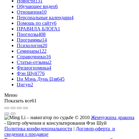
Новости
131
Обучающее видео
6
Отношения
10
Персональные календари
4
Помощь по сайту
6
ПРАВИЛА БЛОГА
1
Прогнозы
408
Программы
14
Психология
20
Семинары
122
Справочники
16
Статьи-отзывы
2
Физиогномика
4
Фэн Шуй
776
Ци Мэнь Дунь Цзя
645
Цигун
2
Меню
Показать все
61
© 2010
Жемчужина дракона
- Центр обучения и консультирования Фэн Шуй
Политика конфиденциальности
|
Договор-оферта и
сведения о продавце