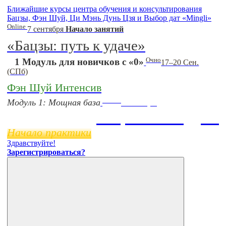
Ближайшие курсы центра обучения и консультирования
Бацзы, Фэн Шуй, Ци Мэнь Дунь Цзя и Выбор дат «Mingli»
Online
7 сентября
Начало занятий
«Бацзы: путь к удаче»
Очно
1 Модуль для новичков с «0»
17–20 Сен.
(СПб)
Фэн Шуй Интенсив
Online
Модуль 1: Мощная база
11 ноября
Бацзы 2 Модуль
Начало практики
Здравствуйте!
Зарегистрироваться?