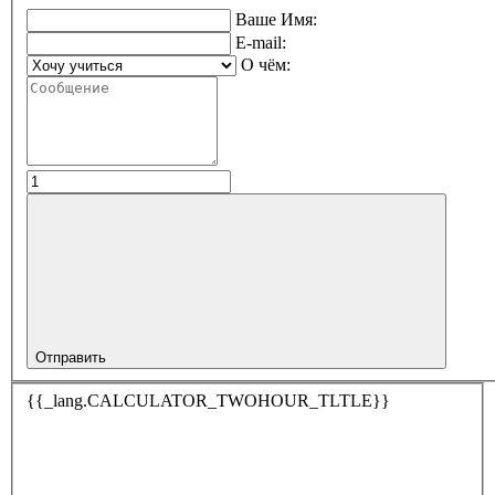
Ваше Имя:
E-mail:
О чём:
Отправить
{{_lang.CALCULATOR_TWOHOUR_TLTLE}}