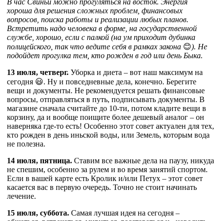
В час Свиньи можно прогуляться на восток. Энергия
хороша для решения сложных проблем, финансовых
вопросов, поиска работы и реализации любых планов.
Встретить надо человека в форме, на государственной
службе, хорошо, если с палкой (на ум приходит дубинка
полицейского, так что ведите себя в рамках закона
😊
). Не
подойдет прогулка тем, кто рожден в год или день Быка.
13 июля, четверг.
Уборка и диета – вот наш максимум на
сегодня 😃. Ну и повседневные дела, конечно. Берегите
вещи и документы. Не рекомендуется решать финансовые
вопросы, отправляться в путь, подписывать документы. В
магазине сначала считайте до 10-ти, потом кладите вещи в
корзину, да и вообще поищите более дешевый аналог – он
наверняка где-то есть! Особенно этот совет актуален для тех,
кто рожден в день иньской воды, или Земель, которым вода
не полезна.
14 июля, пятница.
Ставим все важные дела на паузу, никуда
не спешим, особенно за рулем и во время занятий спортом.
Если в вашей карте есть Кролик и/или Петух – этот совет
касается вас в первую очередь. Точно не стоит начинать
лечение.
15 июля, суббота.
Самая лучшая идея на сегодня –