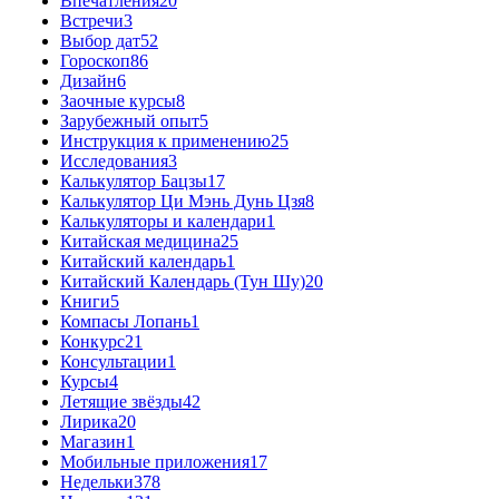
Впечатления
20
Встречи
3
Выбор дат
52
Гороскоп
86
Дизайн
6
Заочные курсы
8
Зарубежный опыт
5
Инструкция к применению
25
Исследования
3
Калькулятор Бацзы
17
Калькулятор Ци Мэнь Дунь Цзя
8
Калькуляторы и календари
1
Китайская медицина
25
Китайский календарь
1
Китайский Календарь (Тун Шу)
20
Книги
5
Компасы Лопань
1
Конкурс
21
Консультации
1
Курсы
4
Летящие звёзды
42
Лирика
20
Магазин
1
Мобильные приложения
17
Недельки
378