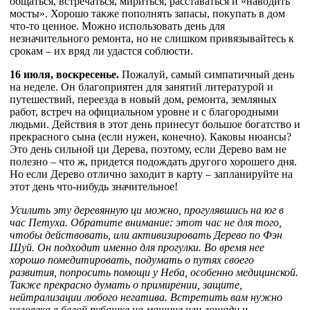
общаться, встречаться, мириться, расставаться и «наводить
мосты». Хорошо также пополнять запасы, покупать в дом
что-то ценное. Можно использовать день для
незначительного ремонта, но не слишком привязывайтесь к
срокам – их вряд ли удастся соблюсти.
16 июля, воскресенье.
Пожалуй, самый симпатичный день
на неделе. Он благоприятен для занятий литературой и
путешествий, переезда в новый дом, ремонта, земляных
работ, встреч на официальном уровне и с благородными
людьми. Действия в этот день принесут большое богатство и
прекрасного сына (если нужен, конечно). Каковы нюансы?
Это день сильной ци Дерева, поэтому, если Дерево вам не
полезно – что ж, придется подождать другого хорошего дня.
Но если Дерево отлично заходит в карту – запланируйте на
этот день что-нибудь значительное!
Усилить эту деревянную ци можно, прогулявшись на юг в
час Петуха. Обратите внимание: этот час не для того,
чтобы действовать, или активизировать Дерево по Фэн
Шуй. Он подходит именно для прогулки. Во время нее
хорошо помедитировать, подумать о путях своего
развития, попросить помощи у Неба, особенно медицинской.
Также прекрасно думать о примирении, защите,
нейтрализации любого негатива. Встретить вам нужно
человека в белой рубашке на машине или лошади и