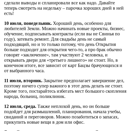
сделали выводы и спланировали все как надо. Давайте
теперь смотреть на недельку – парочка хороших дней в ней
есть!
10 июля, понедельник.
Хороший день, особенно для
любителей Земли. Можно начинать новые проекты, бизнес,
обучение, подписывать контракты (если вы не Свинья по
году), затевать ремонт. Для свадьбы день не самый
подходящий, но и то только потому, что день Открытия
больше подходит для открытия чего-то, а про брак обычно
говорят «заключение», там участвуют 2 человека, и
открывать двери для «третьего лишнего» не стоит. Но, в
конечном итоге, все зависит от карт Бацзы брачующихся и
от выбранного часа.
11 июля, вторник.
Закрытие предполагает завершение дел,
поэтому ничего супер важного в этот день делать не стоит.
Кроме того, постарайтесь избегать мест большого скопления
народа, больниц, поликлиник.
12 июля, среда.
Также неплохой день, но он больше
подойдет для размышлений, планирования, начала учебы,
свиданий и переговоров. Можно позаботиться о запасах,
прикупить новые вещи в дом или офис.