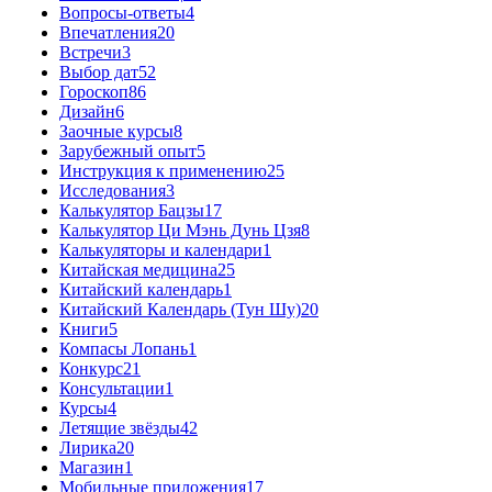
Вопросы-ответы
4
Впечатления
20
Встречи
3
Выбор дат
52
Гороскоп
86
Дизайн
6
Заочные курсы
8
Зарубежный опыт
5
Инструкция к применению
25
Исследования
3
Калькулятор Бацзы
17
Калькулятор Ци Мэнь Дунь Цзя
8
Калькуляторы и календари
1
Китайская медицина
25
Китайский календарь
1
Китайский Календарь (Тун Шу)
20
Книги
5
Компасы Лопань
1
Конкурс
21
Консультации
1
Курсы
4
Летящие звёзды
42
Лирика
20
Магазин
1
Мобильные приложения
17