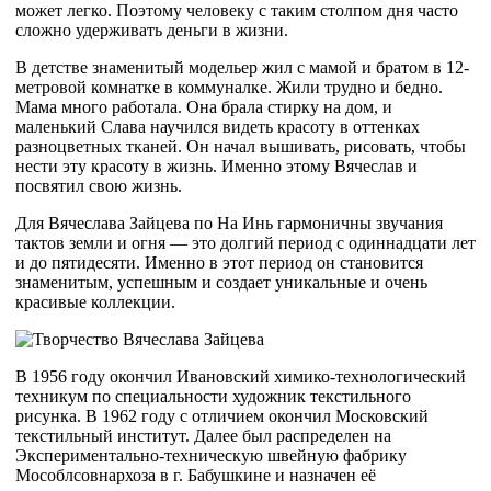
может легко. Поэтому человеку с таким столпом дня часто
сложно удерживать деньги в жизни.
В детстве знаменитый модельер жил с мамой и братом в 12-
метровой комнатке в коммуналке. Жили трудно и бедно.
Мама много работала. Она брала стирку на дом, и
маленький Слава научился видеть красоту в оттенках
разноцветных тканей. Он начал вышивать, рисовать, чтобы
нести эту красоту в жизнь. Именно этому Вячеслав и
посвятил свою жизнь.
Для Вячеслава Зайцева по На Инь гармоничны звучания
тактов земли и огня — это долгий период с одиннадцати лет
и до пятидесяти. Именно в этот период он становится
знаменитым, успешным и создает уникальные и очень
красивые коллекции.
В 1956 году окончил Ивановский химико-технологический
техникум по специальности художник текстильного
рисунка. В 1962 году с отличием окончил Московский
текстильный институт. Далее был распределен на
Экспериментально-техническую швейную фабрику
Мособлсовнархоза в г. Бабушкине и назначен её