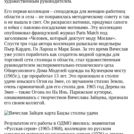
художественным руководителем.
Его первая коллекция – спецодежда для женщин-работниц
области и села – не понравилась методическому совету и так
и не вышла в свет. Он раскрасил ватники, придумал сапоги
и юбки с павлово-посадскими мотивами. Эту коллекцию
опубликовал французский журнал Paris Match под
заголовком «Человек, который диктует моду Москве».
Спустя три года автора коллекции разыскали модельеры
Пьер Карден, Ги Ларош и Марк Боан. За это время Вячеслав
уже успел поработать как создатель модной одежды для
торговой сети столицы и области, стал художественным
руководителем экспериментально-технического цеха
Общесоюзного Дома Моделей одежды на Кузнецком мосту
(1965г.), где проработал 13 лет. Это произошло в столпе
удачи иньского Огня на Змее, со звучанием стихии Земли,
очень гармоничной для его столпа дня. 1965 год Дерева на
Змее – также Огонь по На Инь. Парижские кутюрье,
ознакомившись с творчеством Вячеслава Зайцева, признали
его своим коллегой.
Результатом его работы в ОДМО явились: знаменитая
«Русская серия» (1965-1968), коллекции по русским
народным мотивам из ивановских ситцев (1976) и другие