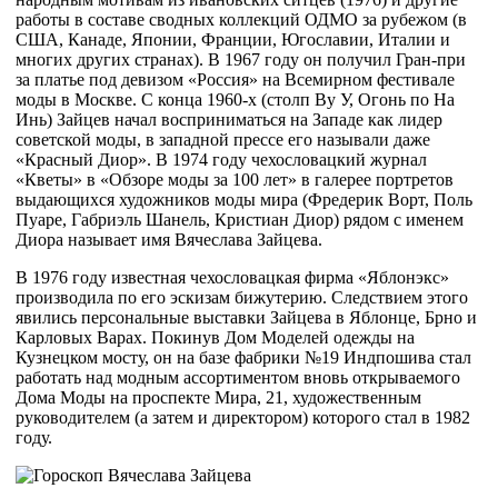
работы в составе сводных коллекций ОДМО за рубежом (в
США, Канаде, Японии, Франции, Югославии, Италии и
многих других странах). В 1967 году он получил Гран-при
за платье под девизом «Россия» на Всемирном фестивале
моды в Москве. С конца 1960-х (столп Ву У, Огонь по На
Инь) Зайцев начал восприниматься на Западе как лидер
советской моды, в западной прессе его называли даже
«Красный Диор». В 1974 году чехословацкий журнал
«Кветы» в «Обзоре моды за 100 лет» в галерее портретов
выдающихся художников моды мира (Фредерик Ворт, Поль
Пуаре, Габриэль Шанель, Кристиан Диор) рядом с именем
Диора называет имя Вячеслава Зайцева.
В 1976 году известная чехословацкая фирма «Яблонэкс»
производила по его эскизам бижутерию. Следствием этого
явились персональные выставки Зайцева в Яблонце, Брно и
Карловых Варах. Покинув Дом Моделей одежды на
Кузнецком мосту, он на базе фабрики №19 Индпошива стал
работать над модным ассортиментом вновь открываемого
Дома Моды на проспекте Мира, 21, художественным
руководителем (а затем и директором) которого стал в 1982
году.