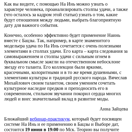
Как вы видите, с помощью На Инь можно узнать о
характере человека, проанализировать столпы удачи, а также
(что осталось за кадром этой статьи) узнать о том, какие
будут отношения между людьми, выбрать благоприятную
дату для важного события.
Конечно, особенно эффективно будет применение Наинь
вместе с Бацзы. Так, например, в карте знаменитого
модельера удача по На Инь сочетается с очень полезными
элементами в столпах удачи. Его карта – карта следования за
самовыражением и столпы удачи с сильным огнем в
буквальном смысле зажгли на отечественном небосклоне
звезду его таланта. Его коллекции были яркими,
красочными, колоритными и в то же время душевными, с
элементами культуры и традиций русского народа. Вячеслав
Михайлович своим талантом, своим умением сочетать
культурное наследие предков и преподносить его в
современном, стильном звучании покорил сердца многих
людей и внес значительный вклад в развитие моды.
Анна Зайцева
Ближайший
вебинар-практикум
, который будет посвящен
системе На Инь и ее применению в Бацзы и Выборе дат,
состоится
19 июня в 19:00
по Мск. Теорию вы получите