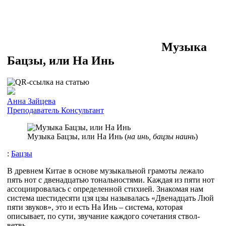
Музыка
Бацзы, или На Инь
Анна Зайцева
Преподаватель
Консультант
Музыка Бацзы, или На Инь (
на инь, бацзы наинь
)
:
Бацзы
В древнем Китае в основе музыкальной грамоты лежало
пять нот с двенадцатью тональностями. Каждая из пяти нот
ассоциировалась с определенной стихией. Знакомая нам
система шестидесяти цзя цзы называлась «Двенадцать Люй
пяти звуков», это и есть На Инь – система, которая
описывает, по сути, звучание каждого сочетания ствол-
ветвь.