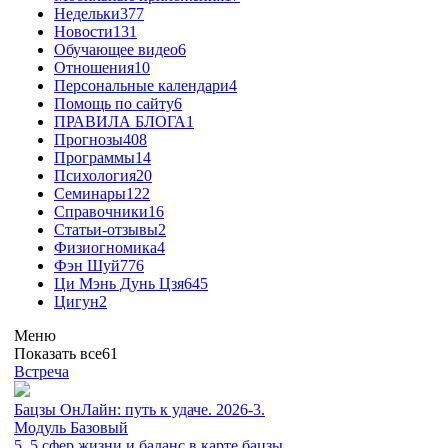
Недельки
377
Новости
131
Обучающее видео
6
Отношения
10
Персональные календари
4
Помощь по сайту
6
ПРАВИЛА БЛОГА
1
Прогнозы
408
Программы
14
Психология
20
Семинары
122
Справочники
16
Статьи-отзывы
2
Физиогномика
4
Фэн Шуй
776
Ци Мэнь Дунь Цзя
645
Цигун
2
Меню
Показать все
61
Встреча
Бацзы ОнЛайн: путь к удаче. 2026-3.
Модуль Базовый
5. 5 сфер жизни и баланс в карте бацзы