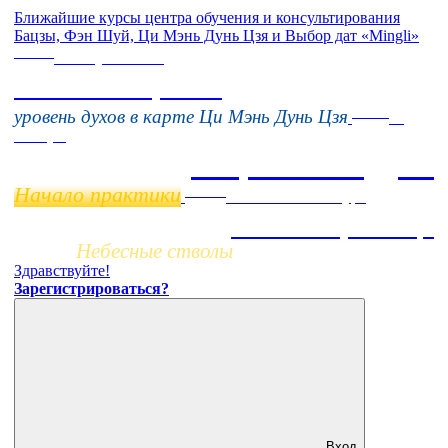
Ближайшие курсы центра обучения и консультирования
Бацзы, Фэн Шуй, Ци Мэнь Дунь Цзя и Выбор дат «Mingli»
Online
16 августа 11:00
Тонкие настройки
Online
уровень духов в карте Ци Мэнь Дунь Цзя
11
ноября
Бацзы 2 Модуль
Начало практики
Заочно
НОВЫЙ online-курс
Жизнь по фазам Ци
Небесные стволы
Здравствуйте!
Зарегистрироваться?
Вход