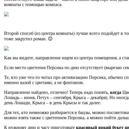
комнаты с помощью компаса.
Второй способ (из центра комнаты) лучше всего подойдет в то
тоже закрутил роман. 😊
Как вы видите, направление ищем из центра помещения, а ст
Если место цветения Персика по дню отсутствует (вырезан се
Те, кто уже что-то читал про активизацию Персика, обычно сп
именно вазой с цветами, а не фонтаном.
Направление найдено, отлично! Теперь надо понять,
когда
Цве
Лошадь – июня, Петух – сентября, Крыса – декабря). Но иног
день Лошади, Крыса – в день Крысы и так далее.
Для тех, кто немножко разбирается в бацзы, можно посоветова
можно взять также с цветением Персика, а можно пойти дальше
К нужному дню и часу приготовьте
красивый яркий букет ц