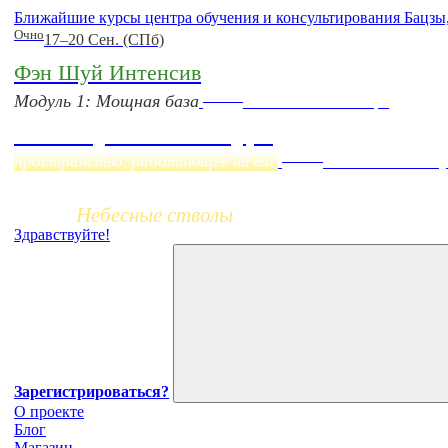
Ближайшие курсы центра обучения и консультирования Бацзы
Очно
17–20 Сен. (СПб)
Фэн Шуй Интенсив
Online
Модуль 1: Мощная база
Начало:
23 Сентября
Фэн Шуй онлайн-курс
Заочно
пространство, работающее на вас
НОВЫЙ online-ку
Небесные стволы
Здравствуйте!
Зарегистрироваться?
О проекте
Блог
Магазин