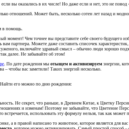
если вы оказались в их числе! Но даже если и нет, это не повод
ько отношений. Может быть, несколько сотен лет назад и модно
м в помощь.
ный момент! Чем точнее вы представите себе своего будущего и
 вам партнера. Можете даже составить списочек характеристик, 
 суженого, включайте здравый смысл – обычно люди хорошо подхо
так далее. Не забывайте об этом!
ре
. По дате рождения мы
отыщем и активизируем
энергии, кот
а – чтобы вас заметили! Таких энергий несколько.
Найти его можно по дню рождения:
ьность. Не секрет, что раньше, в Древнем Китае, к Цветку Перс
ношениях и изменам! Поэтому не забывайте, что Цветение Перси
о встречается, использовать эту формулу нельзя, так как может
нке, а в правой написано то животное, которое является для ва
место
, которое нужно активизировать. Самый простой способ –