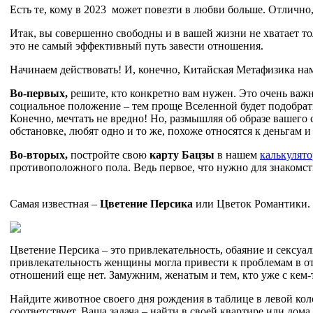
Есть те, кому в 2023 может повезти в любви больше. Отлично, 
Итак, вы совершенно свободны и в вашей жизни не хватает тол
это не самый эффективный путь завести отношения.
Начинаем действовать! И, конечно, Китайская Метафизика на
Во-первых,
решите, кто конкретно вам нужен. Это очень важ
социальное положение – тем проще Вселенной будет подобрать
Конечно, мечтать не вредно! Но, размышляя об образе вашего
обстановке, любят одно и то же, похоже относятся к деньгам и 
Во-вторых,
постройте свою
карту Бацзы
в нашем
калькулято
противоположного пола. Ведь первое, что нужно для знакомств
Самая известная –
Цветение Персика
или Цветок Романтики. 
Цветение Персика – это привлекательность, обаяние и сексуал
привлекательность женщины могла привести к проблемам в от
отношений еще нет. Замужним, женатым и тем, кто уже с кем-т
Найдите животное своего дня рождения в таблице в левой коло
соответствует. Ваша задача – найти в своей квартире или дома