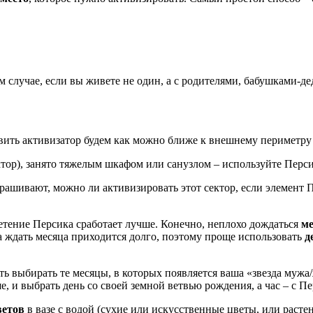
м случае, если вы живете не один, а с родителями, бабушками-де
авить активизатор будем как можно ближе к внешнему периметру
ктор), занято тяжелым шкафом или санузлом – используйте Перс
рашивают, можно ли активизировать этот сектор, если элемент П
тение Персика сработает лучше. Конечно, неплохо дождаться
ме
да ждать месяца приходится долго, поэтому проще использовать
д
ть выбирать те месяцы, в которых появляется ваша «звезда мужа
, и выбрать день со своей земной ветвью рождения, а час – с П
ветов
в вазе с водой (сухие или искусственные цветы, или растен