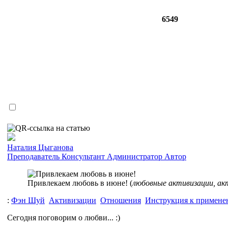
6549
Наталия Цыганова
Преподаватель
Консультант
Администратор
Автор
Привлекаем любовь в июне! (
любовные активизации, ак
:
Фэн Шуй
Активизации
Отношения
Инструкция к примен
Сегодня поговорим о любви... :)