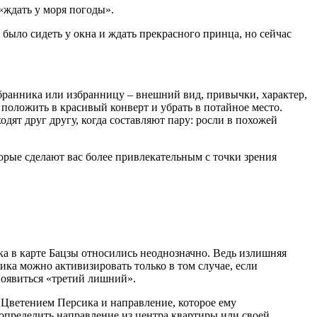
 «ждать у моря погоды».
 было сидеть у окна и ждать прекрасного принца, но сейчас
збранника или избранницу – внешний вид, привычки, характер,
положить в красивый конверт и убрать в потайное место.
дят друг другу, когда составляют пару: росли в похожей
орые сделают вас более привлекательным с точки зрения
ика в карте Бацзы относились неоднозначно. Ведь излишняя
ка можно активизировать только в том случае, если
 появиться «третий лишний».
с Цветением Персика и направление, которое ему
 определить направление из центра квартиры или своей