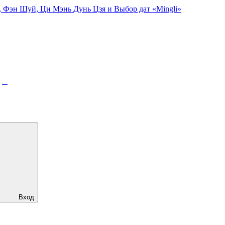
, Фэн Шуй, Ци Мэнь Дунь Цзя и Выбор дат «Mingli»
рс
Вход