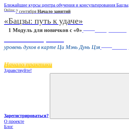
Ближайшие курсы центра обучения и консультирования Бацзы
Online
7 сентября
Начало занятий
«Бацзы: путь к удаче»
Online
1 Модуль для новичков с «0»
16 августа 11:00
Тонкие настройки
Online
уровень духов в карте Ци Мэнь Дунь Цзя
11 нояб
Начало практики
Здравствуйте!
Зарегистрироваться?
О проекте
Блог