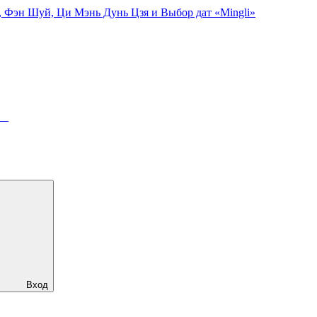
, Фэн Шуй, Ци Мэнь Дунь Цзя и Выбор дат «Mingli»
ря
Вход