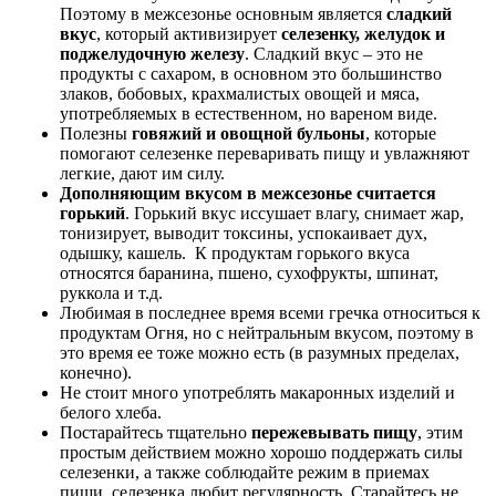
Поэтому в межсезонье основным является
сладкий
вкус
, который активизирует
селезенку, желудок и
поджелудочную железу
. Сладкий вкус – это не
продукты с сахаром, в основном это большинство
злаков, бобовых, крахмалистых овощей и мяса,
употребляемых в естественном, но вареном виде.
Полезны
говяжий и овощной бульоны
, которые
помогают селезенке переваривать пищу и увлажняют
легкие, дают им силу.
Дополняющим вкусом в межсезонье считается
горький
. Горький вкус иссушает влагу, снимает жар,
тонизирует, выводит токсины, успокаивает дух,
одышку, кашель. К продуктам горького вкуса
относятся баранина, пшено, сухофрукты, шпинат,
руккола и т.д.
Любимая в последнее время всеми гречка относиться к
продуктам Огня, но с нейтральным вкусом, поэтому в
это время ее тоже можно есть (в разумных пределах,
конечно).
Не стоит много употреблять макаронных изделий и
белого хлеба.
Постарайтесь тщательно
пережевывать пищу
, этим
простым действием можно хорошо поддержать силы
селезенки, а также соблюдайте режим в приемах
пищи, селезенка любит регулярность. Старайтесь не