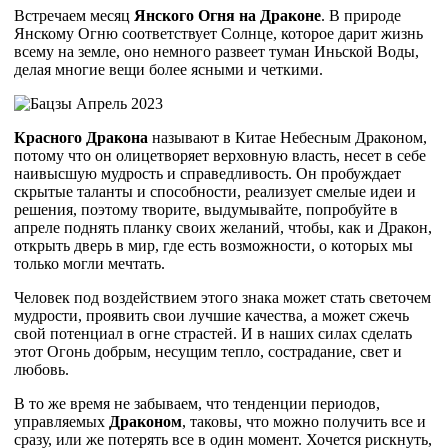
Встречаем месяц
Янского Огня на Драконе
. В природе
Янскому Огню соответствует Солнце, которое дарит жизнь
всему на земле, оно немного развеет туман Иньской Воды,
делая многие вещи более ясными и четкими.
Красного Дракона
называют в Китае Небесным Драконом,
потому что он олицетворяет верховную власть, несет в себе
наивысшую мудрость и справедливость. Он пробуждает
скрытые таланты и способности, реализует смелые идеи и
решения, поэтому творите, выдумывайте, попробуйте в
апреле поднять планку своих желаний, чтобы, как и Дракон,
открыть дверь в мир, где есть возможности, о которых мы
только могли мечтать.
Человек под воздействием этого знака может стать светочем
мудрости, проявить свои лучшие качества, а может сжечь
свой потенциал в огне страстей. И в наших силах сделать
этот Огонь добрым, несущим тепло, сострадание, свет и
любовь.
В то же время не забываем, что тенденции периодов,
управляемых
Драконом
, таковы, что можно получить все и
сразу, или же потерять все в один момент. Хочется рискнуть,