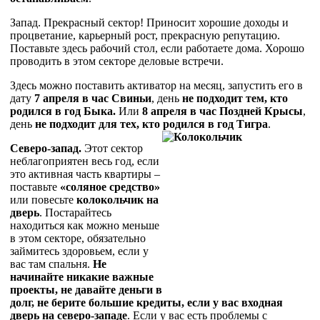
Запад. Прекрасный сектор! Приносит хорошие доходы и
процветание, карьерный рост, прекрасную репутацию.
Поставьте здесь рабочий стол, если работаете дома. Хорошо
проводить в этом секторе деловые встречи.
Здесь можно поставить активатор на месяц, запустить его в
дату
7 апреля в час Свиньи
, день
не подходит тем, кто
родился в год Быка.
Или
8 апреля в час Поздней Крысы
,
день
не подходит для тех, кто родился в год Тигра
.
Северо-запад.
Этот сектор
неблагоприятен весь год, если
это активная часть квартиры –
поставьте
«соляное средство»
или повесьте
колокольчик на
дверь
. Постарайтесь
находиться как можно меньше
в этом секторе, обязательно
займитесь здоровьем, если у
вас там спальня.
Не
начинайте никакие важные
проекты, не давайте деньги в
долг, не берите большие кредиты, если у вас входная
дверь на северо-западе
. Если у вас есть проблемы с