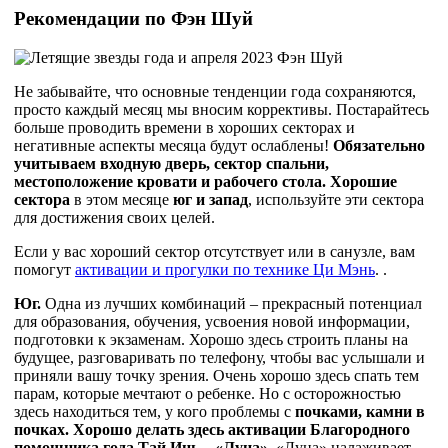
Рекомендации по Фэн Шуй
Не забывайте, что основные тенденции года сохраняются,
просто каждый месяц мы вносим коррективы. Постарайтесь
больше проводить времени в хороших секторах и
негативные аспекты месяца будут ослаблены!
Обязательно
учитываем входную дверь, сектор спальни,
местоположение кровати и рабочего стола. Хорошие
сектора
в этом месяце
юг и запад
, используйте эти сектора
для достижения своих целей.
Если у вас хороший сектор отсутствует или в санузле, вам
помогут
активации и прогулки по технике Ци Мэнь
. .
Юг.
Одна из лучших комбинаций – прекрасный потенциал
для образования, обучения, усвоения новой информации,
подготовки к экзаменам. Хорошо здесь строить планы на
будущее, разговаривать по телефону, чтобы вас услышали и
приняли вашу точку зрения. Очень хорошо здесь спать тем
парам, которые мечтают о ребенке. Но с осторожностью
здесь находиться тем, у кого проблемы с
почками, камни в
почках. Хорошо делать здесь активации Благородного
помощника года Тай Инь – «Луна».
«Луна» налаживает