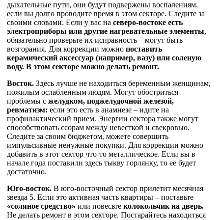
дыхательные пути, они будут подвержены воспалениям,
если вы долго проводите время в этом секторе. Следите за
своими словами. Если у вас на
северо-востоке есть
электроприборы или другие нагревательные элементы
,
обязательно проверьте их исправность – могут быть
возгорания. Для коррекции можно
поставить
керамический аксессуар (например, вазу) или соленую
воду.
В этом секторе можно делать ремонт.
Восток.
Здесь лучше не находиться беременным женщинам,
пожилым ослабленным людям. Могут обостриться
проблемы с
желудком, поджелудочной железой,
ревматизм:
если это есть в анамнезе – идите на
профилактический прием. Энергии сектора также могут
способствовать ссорам между невесткой и свекровью.
Следите за своим бюджетом, можете совершить
импульсивные ненужные покупки. Для коррекции можно
добавить в этот сектор что-то металлическое. Если вы в
начале года поставили здесь тыкву горлянку, то ее будет
достаточно.
Юго-восток.
В юго-восточный сектор прилетит месячная
звезда 5. Если это активная часть квартиры – поставьте
«соляное средство»
или повесьте
колокольчик на дверь.
Не делать ремонт в этом секторе. Постарайтесь находиться