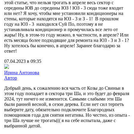
этой статье, что нельзя трогать в апреле весь сектор с
середины ЮВ до середины ЮЗ ! ЮЗ - 3 сюда тоже входит
или нет? Я хочу, чтобы мне установили кондиционеры на
стены, которые находятся на ЮЗ - 3 и З - 1! В прошлом
году на ЮЗ - 3 находился Суй По, поэтому я не
устанавливала кондиционер и промучилась все лето от
жары! Ну, в этом-то году можно, в частности, в апреле? Или
есть месяца более подходящие для ремонта на ЮЗ - 3 и З - 1?
Ну хотелось бы конечно, в апреле! Заранее благодарю за
ответ!
07.04.2023 в 09:35
Ирина Антонова
Автор
Добрый день, к сожалению вся часть от Козы до Свиньи в
этом году попадает в сектора три Ша, и это будет до февраля
2024, тут ничего не изменится. Самыми слабыми эти Ша
были ранней весной, в сезон дерева. Если нет сил терпеть
выберите дату, обязательно подключите Благородных
помощников года для снятия негатива. Но честно, из опыта -
три Ша лучше не трогать((( я на себе испытала, даже с
выбранной датой.