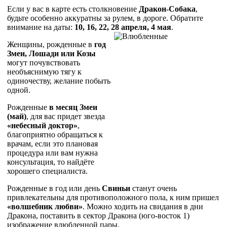
Если у вас в карте есть столкновение
Дракон-Собака
,
будьте особенно аккуратны за рулем, в дороге. Обратите
внимание на даты:
10, 16, 22, 28 апреля, 4 мая
.
Женщины, рожденные в
год
Змеи, Лошади или Козы
могут почувствовать
необъяснимую тягу к
одиночеству, желание побыть
одной.
Рожденные
в месяц Змеи
(май)
, для вас придет звезда
«небесный доктор»
,
благоприятно обращаться к
врачам, если это плановая
процедура или вам нужна
консультация, то найдёте
хорошего специалиста.
Рожденные в год или день
Свиньи
станут очень
привлекательны для противоположного пола, к ним пришел
«волшебник любви»
. Можно ходить на свидания в дни
Дракона, поставить в сектор Дракона (юго-восток 1)
изображение влюбленной пары.