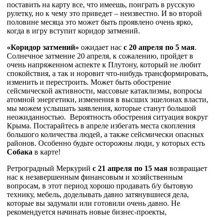
поставить на карту все, что имеешь, поиграть в русскую
рулетку, но к чему это приведет – неизвестно. И во второй
половине месяца это может быть проявлено очень ярко,
когда в игру вступит коридор затмений.
«Коридор затмений»
ожидает нас
с 20 апреля по 5 мая
.
Солнечное затмение 20 апреля, к сожалению, пройдет в
очень напряженном аспекте к Плутону, который не любит
спокойствия, а так и норовит что-нибудь трансформировать,
изменить и перестроить. Может быть обострение
сейсмической активности, массовые катаклизмы, вопросы
атомной энергетики, изменения в высших эшелонах власти,
мы можем услышать заявления, которые станут большой
неожиданностью. Вероятность обострения ситуация вокруг
Крыма. Постарайтесь в апреле избегать места скопления
большого количества людей, а также сейсмически опасных
районов. Особенно будьте осторожны люди, у которых есть
Собака
в карте!
Ретроградный Меркурий
с 21 апреля по 15 мая
возвращает
нас к незавершенным финансовым и хозяйственным
вопросам, в этот период хорошо продавать б/у бытовую
технику, мебель, доделывать давно затянувшиеся дела,
которые вы задумали или готовили очень давно. Не
рекомендуется начинать новые бизнес-проекты,