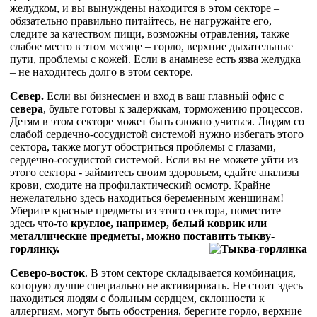
желудком, и вы вынуждены находится в этом секторе –
обязательно правильно питайтесь, не нагружайте его,
следите за качеством пищи, возможны отравления, также
слабое место в этом месяце – горло, верхние дыхательные
пути, проблемы с кожей. Если в анамнезе есть язва желудка
– не находитесь долго в этом секторе.
Север.
Если вы бизнесмен и вход в ваш главный офис с
севера
, будьте готовы к задержкам, торможению процессов.
Детям в этом секторе может быть сложно учиться. Людям со
слабой сердечно-сосудистой системой нужно избегать этого
сектора, также могут обостриться проблемы с глазами,
сердечно-сосудистой системой. Если вы не можете уйти из
этого сектора - займитесь своим здоровьем, сдайте анализы
крови, сходите на профилактический осмотр. Крайне
нежелательно здесь находиться беременным женщинам!
Уберите красные предметы из этого сектора, поместите
здесь что-то
круглое, например, белый коврик или
металлические предметы, можно поставить тыкву-
горлянку.
Северо-восток
. В этом секторе складывается комбинация,
которую лучше специально не активировать. Не стоит здесь
находиться людям с больным сердцем, склонности к
аллергиям, могут быть обострения, берегите горло, верхние