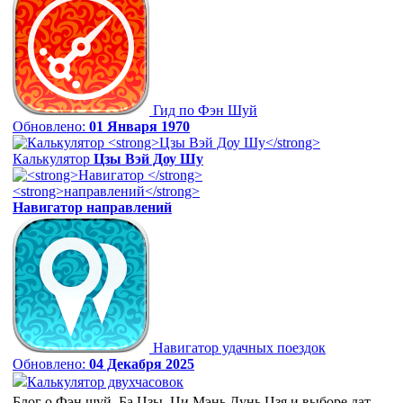
Гид по Фэн Шуй
Обновлено:
01 Января 1970
Калькулятор
Цзы Вэй Доу Шу
Навигатор
направлений
Навигатор удачных поездок
Обновлено:
04 Декабря 2025
Калькулятор двухчасовок
Блог о Фэн шуй, Ба Цзы, Ци Мэнь Дунь Цзя и выборе дат