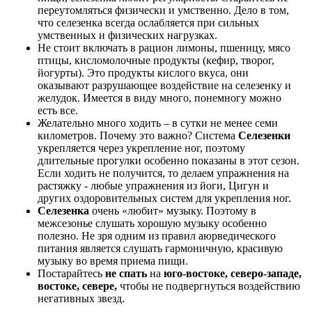
переутомляться физически и умственно. Дело в том,
что селезенка всегда ослабляется при сильных
умственных и физических нагрузках.
Не стоит включать в рацион лимоны, пшеницу, мясо
птицы, кисломолочные продукты (кефир, творог,
йогурты). Это продукты кислого вкуса, они
оказывают разрушающее воздействие на селезенку и
желудок. Имеется в виду много, понемногу можно
есть все.
Желательно много ходить – в сутки не менее семи
километров. Почему это важно? Система
Селезенки
укрепляется через укрепление ног, поэтому
длительные прогулки особенно показаны в этот сезон.
Если ходить не получится, то делаем упражнения на
растяжку - любые упражнения из йоги, Цигун и
других оздоровительных систем для укрепления ног.
Селезенка
очень «любит» музыку. Поэтому в
межсезонье слушать хорошую музыку особенно
полезно. Не зря одним из правил аюрведического
питания является слушать гармоничную, красивую
музыку во время приема пищи.
Постарайтесь
не спать
на
юго-востоке, северо-западе,
востоке, севере,
чтобы не подвергнуться воздействию
негативных звезд.