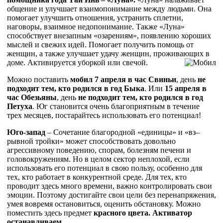
общение и улучшает взаимопонимание между людьми. Она
помогает улучшить отношения, устранить сплетни,
наговоры, взаимное недопонимание. Также «Луна»
способствует внезапным «озарениям», появлению хороших
мыслей и свежих идей. Помогает получить помощь от
женщин, а также улучшает удачу женщин, проживающих в
доме. Активируется уборкой или свечой.
Можно поставить
мобил 7 апреля в час Свиньи
, день
не
подходит тем, кто родился в год Быка
. Или
15 апреля в
час Обезьяны
, день
не подходит тем, кто родился в год
Петуха
. Юг становится очень благоприятным в течение
трех месяцев, постарайтесь использовать его потенциал!
Юго-запад
– Сочетание благородной «единицы» и «вз–
рывной тройки» может способствовать довольно
агрессивному поведению, спорам, болезням печени и
головокружениям. Но в целом сектор неплохой, если
использовать его потенциал в свою пользу, особенно для
тех, кто работает в конкурентной среде. Для тех, кто
проводит здесь много времени, важно контролировать свои
эмоции. Поэтому достигайте свои цели без перенапряжения,
умея вовремя остановиться, оценить обстановку. Можно
поместить здесь предмет
красного цвета. Активатор
останавливаем
.