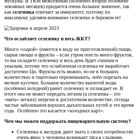
мускулы. В ТКМ межсезонью (особенно второй половине
земляных месяцев) придается очень большое значение, так
как
селезенка
отвечает за иммунитет, поэтому по
максимуму уделяем внимание селезенке и бережем ее!
Что ослабляет селезенку и весь ЖКТ?
Много «сырой» (имеется в виду не приготовленной) пищи,
сырые овощи и фрукты – если утром поесть много фруктов,
то вы охладите селезенку и весь день будет сонным и
унылым, потому что ослабленная селезенка не выработает
достаточно Ци. Фрукты есть можно, но не в больших
количествах и тщательно пережевывать, либо порезать на
мелкие кусочки. Большое количество выпитой воды
(особенно холодной) ранит селезенку и охлаждает ее. В
итоге она не может передать легким (а селезенка – это
«мать» легких) энергии в достаточном количестве, отсюда
частые заболевания верхних дыхательных путей в это время
года. Особенно это касается «холодных карт».
Чем мы можем поддержать пищеварительную систему?
Селезенка и желудок дают знать о своих потребностях
очень явно: у человека возникает тяга к сладкому.