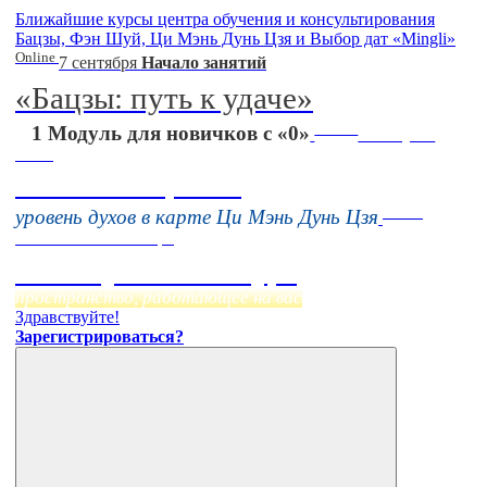
Ближайшие курсы центра обучения и консультирования
Бацзы, Фэн Шуй, Ци Мэнь Дунь Цзя и Выбор дат «Mingli»
Online
7 сентября
Начало занятий
«Бацзы: путь к удаче»
Online
1 Модуль для новичков с «0»
16 августа
11:00
Тонкие настройки
Online
уровень духов в карте Ци Мэнь Дунь Цзя
Начало:
23 Сентября
Фэн Шуй онлайн-курс
пространство, работающее на вас
Здравствуйте!
Зарегистрироваться?