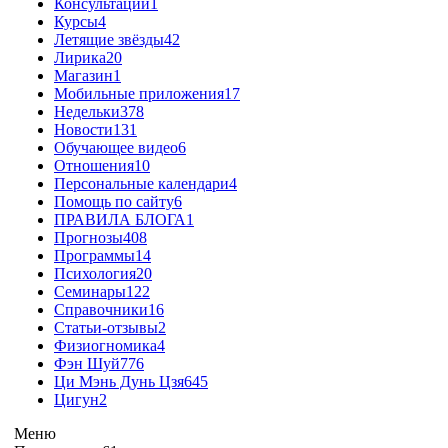
Консультации
1
Курсы
4
Летящие звёзды
42
Лирика
20
Магазин
1
Мобильные приложения
17
Недельки
378
Новости
131
Обучающее видео
6
Отношения
10
Персональные календари
4
Помощь по сайту
6
ПРАВИЛА БЛОГА
1
Прогнозы
408
Программы
14
Психология
20
Семинары
122
Справочники
16
Статьи-отзывы
2
Физиогномика
4
Фэн Шуй
776
Ци Мэнь Дунь Цзя
645
Цигун
2
Меню