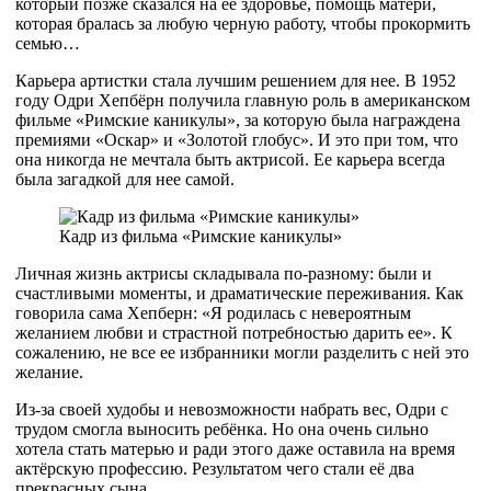
который позже сказался на ее здоровье, помощь матери,
которая бралась за любую черную работу, чтобы прокормить
семью…
Карьера артистки стала лучшим решением для нее. В 1952
году Одри Хепбёрн получила главную роль в американском
фильме «Римские каникулы», за которую была награждена
премиями «Оскар» и «Золотой глобус». И это при том, что
она никогда не мечтала быть актрисой. Ее карьера всегда
была загадкой для нее самой.
Кадр из фильма «Римские каникулы»
Личная жизнь актрисы складывала по-разному: были и
счастливыми моменты, и драматические переживания. Как
говорила сама Хепберн: «Я родилась с невероятным
желанием любви и страстной потребностью дарить ее». К
сожалению, не все ее избранники могли разделить с ней это
желание.
Из-за своей худобы и невозможности набрать вес, Одри с
трудом смогла выносить ребёнка. Но она очень сильно
хотела стать матерью и ради этого даже оставила на время
актёрскую профессию. Результатом чего стали её два
прекрасных сына.