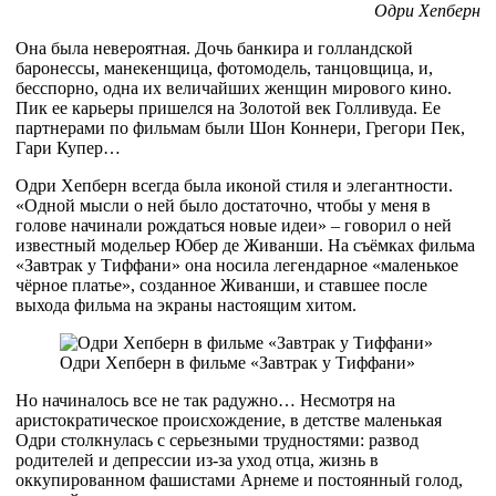
Одри Хепберн
Она была невероятная. Дочь банкира и голландской
баронессы, манекенщица, фотомодель, танцовщица, и,
бесспорно, одна их величайших женщин мирового кино.
Пик ее карьеры пришелся на Золотой век Голливуда. Ее
партнерами по фильмам были Шон Коннери, Грегори Пек,
Гари Купер…
Одри Хепберн всегда была иконой стиля и элегантности.
«Одной мысли о ней было достаточно, чтобы у меня в
голове начинали рождаться новые идеи» – говорил о ней
известный модельер Юбер де Живанши. На съёмках фильма
«Завтрак у Тиффани» она носила легендарное «маленькое
чёрное платье», созданное Живанши, и ставшее после
выхода фильма на экраны настоящим хитом.
Одри Хепберн в фильме «Завтрак у Тиффани»
Но начиналось все не так радужно… Несмотря на
аристократическое происхождение, в детстве маленькая
Одри столкнулась с серьезными трудностями: развод
родителей и депрессии из-за уход отца, жизнь в
оккупированном фашистами Арнеме и постоянный голод,