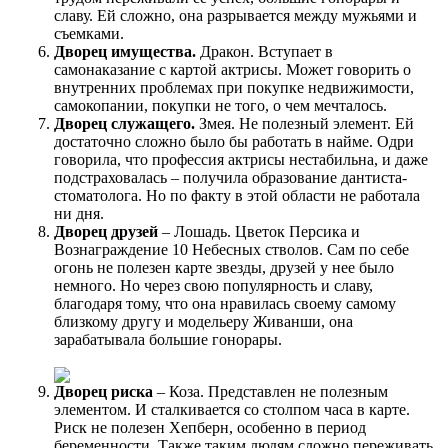
славу. Ей сложно, она разрывается между мужьями и
съемками.
Дворец имущества.
Дракон. Вступает в
самонаказание с картой актрисы. Может говорить о
внутренних проблемах при покупке недвижимости,
самокопании, покупки не того, о чем мечталось.
Дворец служащего.
Змея. Не полезный элемент. Ей
достаточно сложно было бы работать в найме. Одри
говорила, что профессия актрисы нестабильна, и даже
подстраховалась – получила образование дантиста-
стоматолога. Но по факту в этой области не работала
ни дня.
Дворец друзей
– Лошадь. Цветок Персика и
Вознаграждение 10 Небесных стволов. Сам по себе
огонь не полезен карте звезды, друзей у нее было
немного. Но через свою популярность и славу,
благодаря тому, что она нравилась своему самому
близкому другу и модельеру Живанши, она
зарабатывала большие гонорары.
Дворец риска
– Коза.
Представлен не полезным
элементом. И сталкивается со столпом часа в карте.
Риск не полезен Хепберн, особенно в период
беременности. Также таким людям сложно переживать