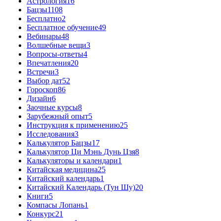
Астрология
16
Бацзы
1108
Бесплатно
2
Бесплатное обучение
49
Вебинары
48
Волшебные вещи
3
Вопросы-ответы
4
Впечатления
20
Встречи
3
Выбор дат
52
Гороскоп
86
Дизайн
6
Заочные курсы
8
Зарубежный опыт
5
Инструкция к применению
25
Исследования
3
Калькулятор Бацзы
17
Калькулятор Ци Мэнь Дунь Цзя
8
Калькуляторы и календари
1
Китайская медицина
25
Китайский календарь
1
Китайский Календарь (Тун Шу)
20
Книги
5
Компасы Лопань
1
Конкурс
21