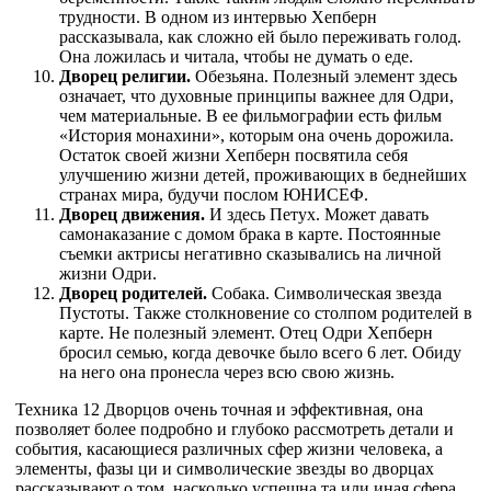
трудности. В одном из интервью Хепберн
рассказывала, как сложно ей было переживать голод.
Она ложилась и читала, чтобы не думать о еде.
Дворец религии.
Обезьяна. Полезный элемент здесь
означает, что духовные принципы важнее для Одри,
чем материальные. В ее фильмографии есть фильм
«История монахини», которым она очень дорожила.
Остаток своей жизни Хепберн посвятила себя
улучшению жизни детей, проживающих в беднейших
странах мира, будучи послом ЮНИСЕФ.
Дворец движения.
И здесь Петух.
Может давать
самонаказание с домом брака в карте. Постоянные
съемки актрисы негативно сказывались на личной
жизни Одри.
Дворец родителей.
Собака. Символическая звезда
Пустоты. Также столкновение со столпом родителей в
карте. Не полезный элемент. Отец Одри Хепберн
бросил семью, когда девочке было всего 6 лет. Обиду
на него она пронесла через всю свою жизнь.
Техника 12 Дворцов очень точная и эффективная, она
позволяет более подробно и глубоко рассмотреть детали и
события, касающиеся различных сфер жизни человека, а
элементы, фазы ци и символические звезды во дворцах
рассказывают о том, насколько успешна та или иная сфера.