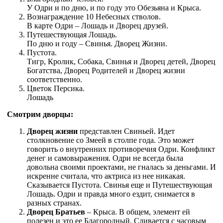
У Одри и по дню, и по году это Обезьяна и Крыса.
Вознаграждение 10 Небесных стволов.
В карте Одри – Лошадь и Дворец друзей.
Путешествующая Лошадь.
По дню и году – Свинья. Дворец Жизни.
Пустота.
Тигр, Кролик, Собака, Свинья и Дворец детей, Дворец
Богатства, Дворец Родителей и Дворец жизни
соответственно.
Цветок Персика.
Лошадь
Смотрим дворцы:
Дворец жизни
представлен Свиньей.
Идет
столкновение со Змеей в столпе года. Это может
говорить о внутренних противоречия Одри. Конфликт
денег и самовыражения. Одри не всегда была
довольна своими проектами, не гналась за деньгами. И
искренне считала, что актриса из нее никакая.
Сказывается Пустота. Свинья еще и Путешествующая
Лошадь. Одри и правда много ездит, снимается в
разных странах.
Дворец Братьев
– Крыса. В общем, элемент ей
полезен и это ее Благородный. Сливается с часовым