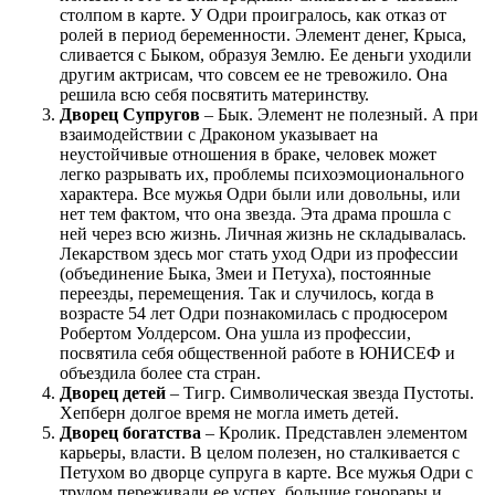
столпом в карте. У Одри проигралось, как отказ от
ролей в период беременности. Элемент денег, Крыса,
сливается с Быком, образуя Землю. Ее деньги уходили
другим актрисам, что совсем ее не тревожило. Она
решила всю себя посвятить материнству.
Дворец Супругов
– Бык. Элемент не полезный. А при
взаимодействии с Драконом указывает на
неустойчивые отношения в браке, человек может
легко разрывать их, проблемы психоэмоционального
характера. Все мужья Одри были или довольны, или
нет тем фактом, что она звезда. Эта драма прошла с
ней через всю жизнь. Личная жизнь не складывалась.
Лекарством здесь мог стать уход Одри из профессии
(объединение Быка, Змеи и Петуха), постоянные
переезды, перемещения. Так и случилось, когда в
возрасте 54 лет Одри познакомилась с продюсером
Робертом Уолдерсом. Она ушла из профессии,
посвятила себя общественной работе в ЮНИСЕФ и
объездила более ста стран.
Дворец детей
– Тигр. Символическая звезда Пустоты.
Хепберн долгое время не могла иметь детей.
Дворец богатства
– Кролик.
Представлен элементом
карьеры, власти. В целом полезен, но сталкивается с
Петухом во дворце супруга в карте. Все мужья Одри с
трудом переживали ее успех, большие гонорары и