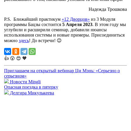
Надежда Трошкова
P.S. Ближайший практикум
«12 Дворцов»
из 3 Модуля
программы Бацзы состоится
5 Апреля 2023
. В этом году мы
углубили и расширили семинар, добавили нюансы
использования системы и новые примеры. Присоединиться
можно
здесь
! До встречи! 😉
👍
😲
😍
🧡
Приглашаем на открытый вебинар Ци Мэнь: «Серьезно о
серьезном»
Новости Mingli
Опасная поездка в пятерку
Делгира Микулькеева