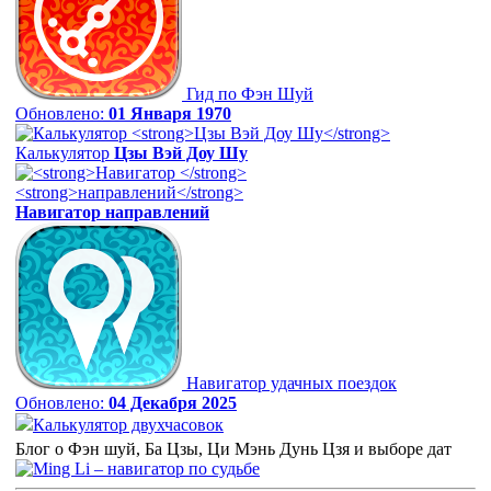
Гид по Фэн Шуй
Обновлено:
01 Января 1970
Калькулятор
Цзы Вэй Доу Шу
Навигатор
направлений
Навигатор удачных поездок
Обновлено:
04 Декабря 2025
Калькулятор двухчасовок
Блог о Фэн шуй, Ба Цзы, Ци Мэнь Дунь Цзя и выборе дат