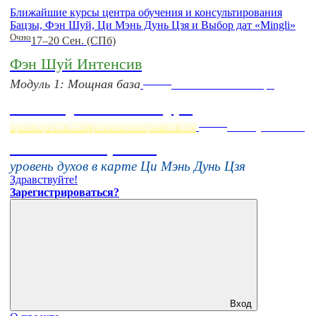
Ближайшие курсы центра обучения и консультирования
Бацзы, Фэн Шуй, Ци Мэнь Дунь Цзя и Выбор дат «Mingli»
Очно
17–20 Сен. (СПб)
Фэн Шуй Интенсив
Online
Модуль 1: Мощная база
Начало:
23 Сентября
Фэн Шуй онлайн-курс
Online
пространство, работающее на вас
16 августа 11:00
Тонкие настройки
уровень духов в карте Ци Мэнь Дунь Цзя
Здравствуйте!
Зарегистрироваться?
Вход