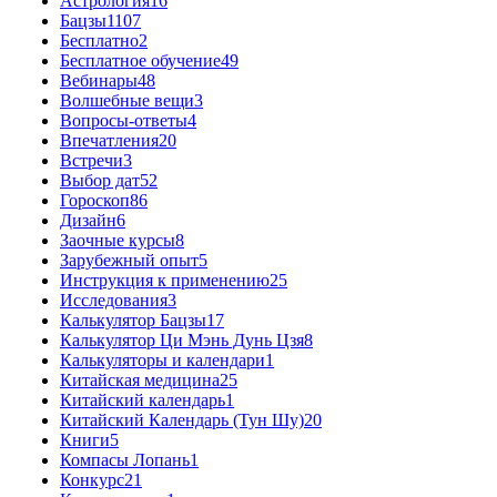
Астрология
16
Бацзы
1107
Бесплатно
2
Бесплатное обучение
49
Вебинары
48
Волшебные вещи
3
Вопросы-ответы
4
Впечатления
20
Встречи
3
Выбор дат
52
Гороскоп
86
Дизайн
6
Заочные курсы
8
Зарубежный опыт
5
Инструкция к применению
25
Исследования
3
Калькулятор Бацзы
17
Калькулятор Ци Мэнь Дунь Цзя
8
Калькуляторы и календари
1
Китайская медицина
25
Китайский календарь
1
Китайский Календарь (Тун Шу)
20
Книги
5
Компасы Лопань
1
Конкурс
21