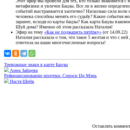
Этот эфир мы провели для тех, кто только знакомится с
метафизики и увлечен Бацзы. Все ли в жизни определено
событий выстраивается хаотично? Насколько сила воли 
человека способны менять его судьбу? Какие события м
заранее, исходя из карты бацзы? Как карта Бацзы взаимо
Шуй дома? Именно об этом рассказала Наталия!
Эфир на тему
«Как не поджарить пятёрку»
(от 14.09.22)
Наталия рассказала о том, что такое 5 желтая и что с ней
ответила на ваши многочисленные вопросы!
Тревожные знаки в карте Бацзы
Анна Зайцева
Рефинансирование ипотеки. Спроси Ци Мэнь
Настя Шейк
Оставлять коммен