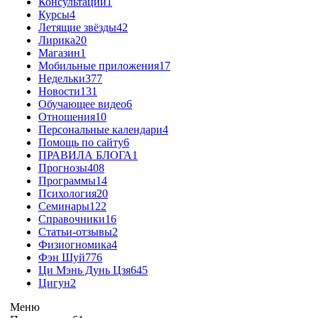
Консультации
1
Курсы
4
Летящие звёзды
42
Лирика
20
Магазин
1
Мобильные приложения
17
Недельки
377
Новости
131
Обучающее видео
6
Отношения
10
Персональные календари
4
Помощь по сайту
6
ПРАВИЛА БЛОГА
1
Прогнозы
408
Программы
14
Психология
20
Семинары
122
Справочники
16
Статьи-отзывы
2
Физиогномика
4
Фэн Шуй
776
Ци Мэнь Дунь Цзя
645
Цигун
2
Меню