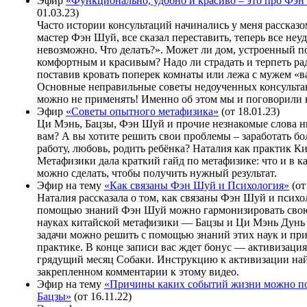
Эфир
«Функционально, удобно и красиво – это про Фэ
01.03.23)
Часто истории консультаций начинались у меня рассказ
мастер Фэн Шуй, все сказал переставить, теперь все неу
невозможно. Что делать?». Может ли дом, устроенный 
комфортным и красивым? Надо ли страдать и терпеть рад
поставив кровать поперек комнаты или лежа с мужем «в
Основные неправильные советы недоученных консульта
можно не применять! Именно об этом мы и поговорили 
Эфир
«Советы опытного метафизика»
(от 18.01.23)
Ци Мэнь, Бацзы, Фэн Шуй и прочие незнакомые слова н
вам? А вы хотите решить свои проблемы – заработать бо
работу, любовь, родить ребёнка? Наталия как практик К
Метафизики дала краткий гайд по метафизике: что и в к
можно сделать, чтобы получить нужный результат.
Эфир на тему
«Как связаны Фэн Шуй и Психология»
(от
Наталия рассказала о том, как связаны Фэн Шуй и психол
помощью знаний Фэн Шуй можно гармонизировать свою
науках китайской метафизики — Бацзы и Ци Мэнь Дунь
задачи можно решить с помощью знаний этих наук и пр
практике. В конце записи вас ждет бонус — активизаци
грядущий месяц Собаки. Инструкцию к активизации най
закрепленном комментарии к этому видео.
Эфир на тему
«Причины каких событий жизни можно по
Бацзы»
(от 16.11.22)