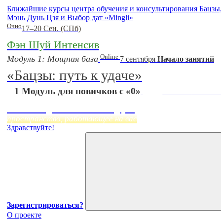
Ближайшие курсы центра обучения и консультирования Бацз
Мэнь Дунь Цзя и Выбор дат «Mingli»
Очно
17–20 Сен. (СПб)
Фэн Шуй Интенсив
Online
Модуль 1: Мощная база
7 сентября
Начало занятий
«Бацзы: путь к удаче»
Online
1 Модуль для новичков с «0»
Начало:
23 Сент
Фэн Шуй онлайн-курс
пространство, работающее на вас
Здравствуйте!
Зарегистрироваться?
О проекте