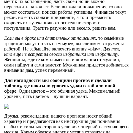
мечт к их воплощению, часть своей ноши можно
переложить на коллег. Если вы ждали повышения, то оно
может состояться, поиски работы успешны. Финансы текут
рекой, но есть соблазн приравнять, а то и превысить
скорость их «утекания» относительно скорости
поступления. Тратить разумно или весело, решать вам.
Если вы в браке или длительных отношениях
, то семейные
традиции могут стоять на «паузе», вы слишком загружены
работой. Не забывайте включать кнопку «play».
Для тех,
кто еще не встретил своего избранника или избранницу
.
Женщины, ждите комплиментов и внимания от мужчин,
сами найдут и сами заметят. Мужчинам придется добиваться
внимания дам, успех переменный.
Для наглядности мы обобщили прогноз и сделали
таблицу, где показали уровень удачи в той или иной
сфере
. Один цветок – это обычная удача. Максимальный
уровень, пять цветков – лучший вариант.
Друзья, рекомендации нашего прогноза носят общий
характер и предлагаются как инструкция для понимания
слабых и сильных сторон в условиях энергий наступающего
месяца. Каким образом энергия месяца отразится на