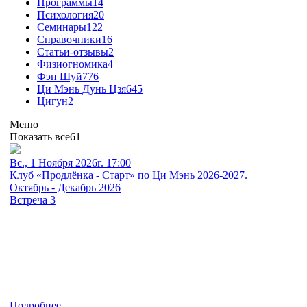
Программы
14
Психология
20
Семинары
122
Справочники
16
Статьи-отзывы
2
Физиогномика
4
Фэн Шуй
776
Ци Мэнь Дунь Цзя
645
Цигун
2
Меню
Показать все
61
Вс., 1 Ноября 2026г. 17:00
Клуб «Продлёнка - Старт» по Ци Мэнь 2026-2027.
Октябрь - Декабрь 2026
Встреча 3
Подробнее