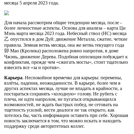
месяца 5 апреля 2023 года.
Для начала рассмотрим общие тенденции месяца, после -
более личностные аспекты. Основа для анализа – карта Ци
Мэнь марта месяца 2023 года. Небесный ствол (НС) месяца
乙
опустился в дом Дуй: движение Металла, сжатие, четкие
правила. Земная ветвь месяца, она же ветвь текущего года
卯
Мао (Кролика) расположена ровно напротив, в доме
Чжэнь, движение Дерева. Подобная оппозиция побуждает к
конфликтам, прежде чем «сжигать мосты», стоит тщательно
взвесить все «за и против».
Карьера
. Неспокойное времечко для карьеры: перемены,
взлёты, падения, неожиданности. В карьере, более чем в
других аспектах месяца, лучше не впадать в крайности, а
постараться сохранять «холодную» голову. Не рубить с
плеча, не идти напролом, не пугаться открывающихся
возможностей, не ждать быстрых побед, не сетовать на
тщетность усилий, вести диалоги не так открыто, как
хотелось бы, часть информации оставить при себе. Хорошая
новость заключается в том, что можно искать и находить
поддержку среди авторитетных коллег.