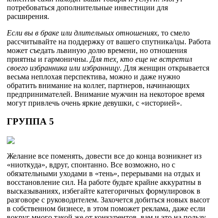
потребоваться дополнительные инвестиции для
расширения.
Если вы в браке или длительных отношениях
, то смело
рассчитывайте на поддержку от вашего спутника/цы. Работа
может съедать львиную долю времени, но отношения
приятны и гармоничны.
Для тех, кто еще не встретил
своего избранника или избранницу
. Для женщин открывается
весьма неплохая перспектива, можно и даже нужно
обратить внимание на коллег, партнеров, начинающих
предпринимателей. Внимание мужчин на некоторое время
могут привлечь очень яркие девушки, с «историей».
ГРУППА 5
Желание все поменять, довести все до конца возникнет из
«ниоткуда», вдруг, спонтанно. Все возможно, но с
обязательными уходами в «тень», перерывами на отдых и
восстановление сил. На работе будьте крайне аккуратны в
высказываниях, избегайте категоричных формулировок в
разговоре с руководителем. Захочется добиться новых высот
в собственном бизнесе, в этом поможет реклама, даже если
вокруг много такой же от конкурентов, вам и это на пользу.