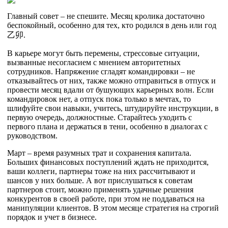
Главный совет – не спешите. Месяц кролика достаточно
беспокойный, особенно для тех, кто родился в день или год
乙
卯
.
В карьере могут быть перемены, стрессовые ситуации,
вызванные несогласием с мнением авторитетных
сотрудников. Напряжение сгладят командировки – не
отказывайтесь от них, также можно отправиться в отпуск и
провести месяц вдали от бушующих карьерных волн. Если
командировок нет, а отпуск пока только в мечтах, то
шлифуйте свои навыки, учитесь, штудируйте инструкции, в
первую очередь, должностные. Старайтесь уходить с
первого плана и держаться в тени, особенно в диалогах с
руководством.
Март – время разумных трат и сохранения капитала.
Больших финансовых поступлений ждать не приходится,
ваши коллеги, партнеры тоже на них рассчитывают и
шансов у них больше. А вот прислушаться к советам
партнеров стоит, можно применять удачные решения
конкурентов в своей работе, при этом не поддаваться на
манипуляции клиентов. В этом месяце стратегия на строгий
порядок и учет в бизнесе.