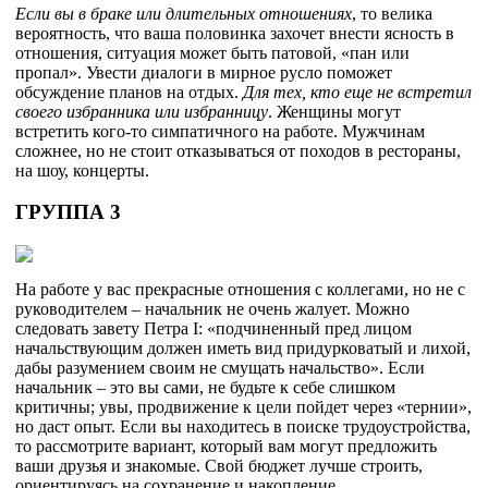
Если вы в браке или длительных отношениях
, то велика
вероятность, что ваша половинка захочет внести ясность в
отношения, ситуация может быть патовой, «пан или
пропал». Увести диалоги в мирное русло поможет
обсуждение планов на отдых.
Для тех, кто еще не встретил
своего избранника или избранницу
. Женщины могут
встретить кого-то симпатичного на работе. Мужчинам
сложнее, но не стоит отказываться от походов в рестораны,
на шоу, концерты.
ГРУППА 3
На работе у вас прекрасные отношения с коллегами, но не с
руководителем – начальник не очень жалует. Можно
следовать завету Петра I: «подчиненный пред лицом
начальствующим должен иметь вид придурковатый и лихой,
дабы разумением своим не смущать начальство». Если
начальник – это вы сами, не будьте к себе слишком
критичны; увы, продвижение к цели пойдет через «тернии»,
но даст опыт. Если вы находитесь в поиске трудоустройства,
то рассмотрите вариант, который вам могут предложить
ваши друзья и знакомые. Свой бюджет лучше строить,
ориентируясь на сохранение и накопление.