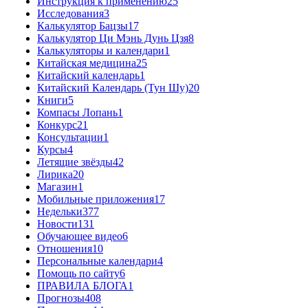
Инструкция к применению
25
Исследования
3
Калькулятор Бацзы
17
Калькулятор Ци Мэнь Дунь Цзя
8
Калькуляторы и календари
1
Китайская медицина
25
Китайский календарь
1
Китайский Календарь (Тун Шу)
20
Книги
5
Компасы Лопань
1
Конкурс
21
Консультации
1
Курсы
4
Летящие звёзды
42
Лирика
20
Магазин
1
Мобильные приложения
17
Недельки
377
Новости
131
Обучающее видео
6
Отношения
10
Персональные календари
4
Помощь по сайту
6
ПРАВИЛА БЛОГА
1
Прогнозы
408