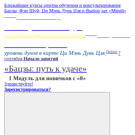
Ближайшие курсы центра обучения и консультирования
Бацзы, Фэн Шуй, Ци Мэнь Дунь Цзя и Выбор дат «Mingli»
Online
Начало:
23 Сентября
Фэн Шуй онлайн-курс
Online
пространство, работающее на вас
16 августа 11:00
Тонкие настройки
Online
уровень духов в карте Ци Мэнь Дунь Цзя
7
сентября
Начало занятий
«Бацзы: путь к удаче»
1 Модуль для новичков с «0»
Здравствуйте!
Зарегистрироваться?