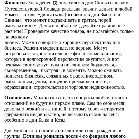
Финансы.
Знак денег
戊
опустился в дом Сюнь со знаком
Путешествующей Лошади расклада; значит, деньги в любой
момент готовы «двигаться» (особенно в дни Змеи или
Свиньи), что может подталкивать к тратам, порой
импульсивным. Деньги любят счет, делайте правильные
расчеты! Проверяйте качество товара, не полагайтесь только
на рекламу.
Бизнес. Можно говорить о хороших перспективах для
бизнеса. Решения медленные, но верные. Могут
потребоваться дополнительные финансовые вливания,
которые в долгосрочной перспективе окупятся. А вот
реклама своих услуг нужна не слишком бюджетная, а
своевременная, «быстрая», в моменте. Можно ожидать
подъем в бизнесах, связанных с растениеводством,
рыболовным делом, пищевой промышленности, в
образовании, строительстве и торговле недвижимостью.
Отношения.
Можно сказать, что вопросы любви, поиска
отношений не будут на первом плане. Сам по себе месяц
довольно резкий и активный, поэтому совет – стараться
сдерживать недовольство, не вызывать огонь на себя,
особенно в дни Быка и Козы.
Для удобного чтения мы объединили годы рождения в
группы.
Если вы родились после 4-го февраля любого