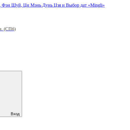
, Фэн Шуй, Ци Мэнь Дунь Цзя и Выбор дат «Mingli»
н. (СПб)
Вход