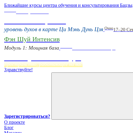
Ближайшие курсы центра обучения и консультирования Бацзы
Online
16 августа 11:00
Тонкие настройки
Очно
уровень духов в карте Ци Мэнь Дунь Цзя
17–20 Се
Фэн Шуй Интенсив
Online
Модуль 1: Мощная база
Начало:
23 Сентября
Фэн Шуй онлайн-курс
пространство, работающее на вас
Здравствуйте!
Зарегистрироваться?
О проекте
Блог
Магазин