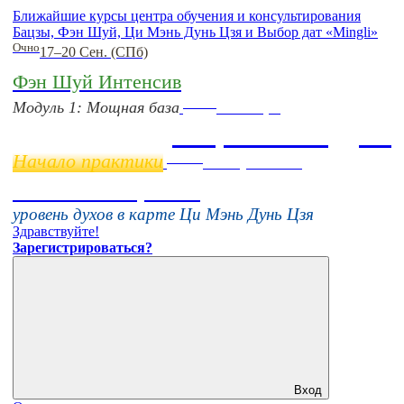
Ближайшие курсы центра обучения и консультирования
Бацзы, Фэн Шуй, Ци Мэнь Дунь Цзя и Выбор дат «Mingli»
Очно
17–20 Сен. (СПб)
Фэн Шуй Интенсив
Online
Модуль 1: Мощная база
11 ноября
Бацзы 2 Модуль
Начало практики
Online
16 августа 11:00
Тонкие настройки
уровень духов в карте Ци Мэнь Дунь Цзя
Здравствуйте!
Зарегистрироваться?
Вход