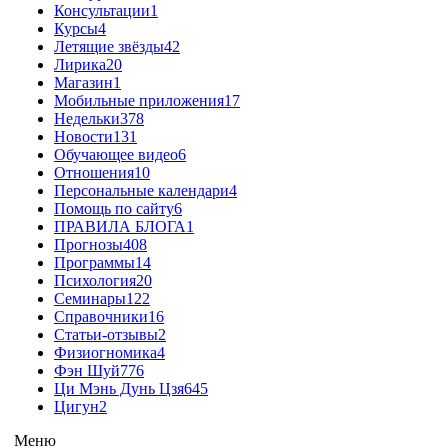
Консультации
1
Курсы
4
Летящие звёзды
42
Лирика
20
Магазин
1
Мобильные приложения
17
Недельки
378
Новости
131
Обучающее видео
6
Отношения
10
Персональные календари
4
Помощь по сайту
6
ПРАВИЛА БЛОГА
1
Прогнозы
408
Программы
14
Психология
20
Семинары
122
Справочники
16
Статьи-отзывы
2
Физиогномика
4
Фэн Шуй
776
Ци Мэнь Дунь Цзя
645
Цигун
2
Меню