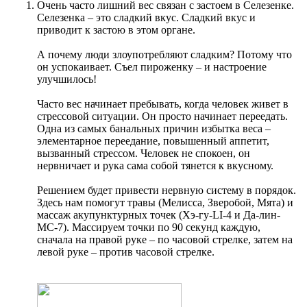
Очень часто лишний вес связан с застоем в Селезенке.
Селезенка – это сладкий вкус. Сладкий вкус и
приводит к застою в этом органе.
А почему люди злоупотребляют сладким? Потому что
он успокаивает. Съел пироженку – и настроение
улучшилось!
Часто вес начинает пребывать, когда человек живет в
стрессовой ситуации. Он просто начинает переедать.
Одна из самых банальных причин избытка веса –
элементарное переедание, повышенный аппетит,
вызванный стрессом. Человек не спокоен, он
нервничает и рука сама собой тянется к вкусному.
Решением будет привести нервную систему в порядок.
Здесь нам помогут травы (Мелисса, Зверобой, Мята) и
массаж акупунктурных точек (Хэ-гу-LI-4 и Да-лин-
МС-7). Массируем точки по 90 секунд каждую,
сначала на правой руке – по часовой стрелке, затем на
левой руке – против часовой стрелке.