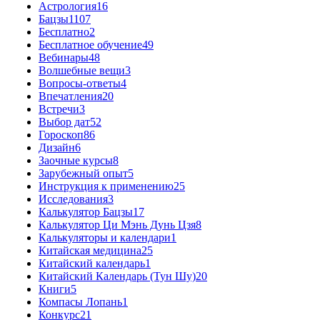
Астрология
16
Бацзы
1107
Бесплатно
2
Бесплатное обучение
49
Вебинары
48
Волшебные вещи
3
Вопросы-ответы
4
Впечатления
20
Встречи
3
Выбор дат
52
Гороскоп
86
Дизайн
6
Заочные курсы
8
Зарубежный опыт
5
Инструкция к применению
25
Исследования
3
Калькулятор Бацзы
17
Калькулятор Ци Мэнь Дунь Цзя
8
Калькуляторы и календари
1
Китайская медицина
25
Китайский календарь
1
Китайский Календарь (Тун Шу)
20
Книги
5
Компасы Лопань
1
Конкурс
21