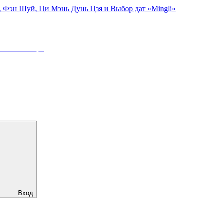
, Фэн Шуй, Ци Мэнь Дунь Цзя и Выбор дат «Mingli»
:
23 Сентября
Вход