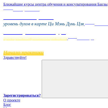
Ближайшие курсы центра обучения и консультирования Бацзы
Online
16 августа 11:00
Тонкие настройки
Online
уровень духов в карте Ци Мэнь Дунь Цзя
Начало
Фэн Шуй онлайн-курс
Online
пространство, работающее на вас
11 ноября
Начало практики
Здравствуйте!
Зарегистрироваться?
О проекте
Блог