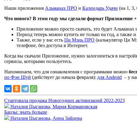
Наши приложения
Альманах ПРО
и
Календарь Удачи
(на 1, 3
Что нового? В этом году мы сделали формат Приложение 
Приложение можно просто скачать, это будет Альманах 
Период теперь можно купить не только на год, а также и
Также, если у вас есть
Ци Мэнь ПРО
(калькулятор Ци М
телефоне, без доступа в Интернет.
Когда вы скачали Приложение, нужно залогиниться в настрой
сервисы, которыми пользуетесь.
Напоминаем, что для ознакомления с программами можно
бес
по Фэн Шуй
(действует до начала февраля):
для Android
– у на
Стартовала продажа Новогодних активизаций 2022-2023
Наталия Цыганова, Мария Кормановская
Бацзы: знать больше
Наталия Цыганова, Анна Зайцева