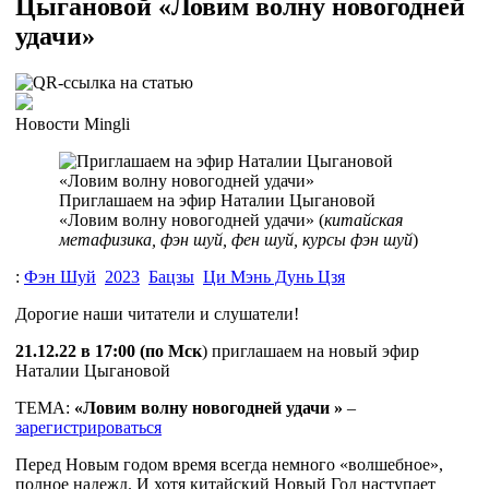
Цыгановой «Ловим волну новогодней
удачи»
Новости Mingli
Приглашаем на эфир Наталии Цыгановой
«Ловим волну новогодней удачи» (
китайская
метафизика, фэн шуй, фен шуй, курсы фэн шуй
)
:
Фэн Шуй
2023
Бацзы
Ци Мэнь Дунь Цзя
Дорогие наши читатели и слушатели!
21.12.22 в 17:00 (по Мск
) приглашаем на новый эфир
Наталии Цыгановой
ТЕМА:
«Ловим волну новогодней удачи »
–
зарегистрироваться
Перед Новым годом время всегда немного «волшебное»,
полное надежд. И хотя китайский Новый Год наступает