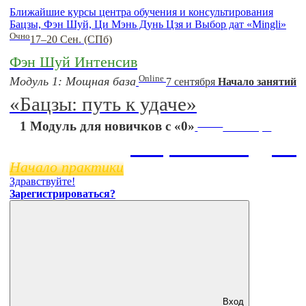
Ближайшие курсы центра обучения и консультирования
Бацзы, Фэн Шуй, Ци Мэнь Дунь Цзя и Выбор дат «Mingli»
Очно
17–20 Сен. (СПб)
Фэн Шуй Интенсив
Online
Модуль 1: Мощная база
7 сентября
Начало занятий
«Бацзы: путь к удаче»
Online
1 Модуль для новичков с «0»
11 ноября
Бацзы 2 Модуль
Начало практики
Здравствуйте!
Зарегистрироваться?
Вход