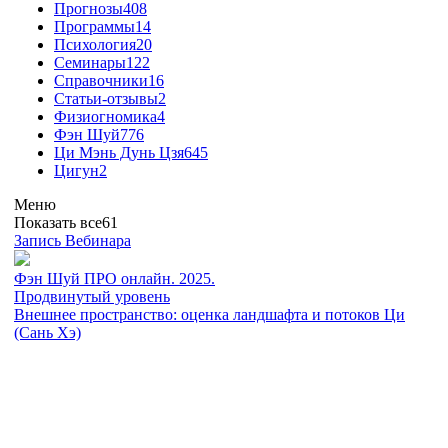
Прогнозы
408
Программы
14
Психология
20
Семинары
122
Справочники
16
Статьи-отзывы
2
Физиогномика
4
Фэн Шуй
776
Ци Мэнь Дунь Цзя
645
Цигун
2
Меню
Показать все
61
Запись Вебинара
Фэн Шуй ПРО онлайн. 2025.
Продвинутый уровень
Внешнее пространство: оценка ландшафта и потоков Ци
(Сань Хэ)