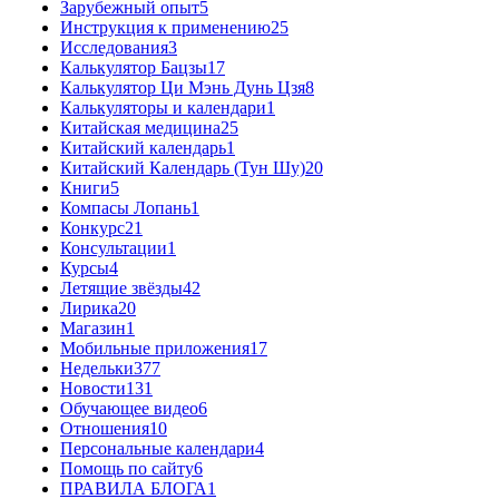
Зарубежный опыт
5
Инструкция к применению
25
Исследования
3
Калькулятор Бацзы
17
Калькулятор Ци Мэнь Дунь Цзя
8
Калькуляторы и календари
1
Китайская медицина
25
Китайский календарь
1
Китайский Календарь (Тун Шу)
20
Книги
5
Компасы Лопань
1
Конкурс
21
Консультации
1
Курсы
4
Летящие звёзды
42
Лирика
20
Магазин
1
Мобильные приложения
17
Недельки
377
Новости
131
Обучающее видео
6
Отношения
10
Персональные календари
4
Помощь по сайту
6
ПРАВИЛА БЛОГА
1